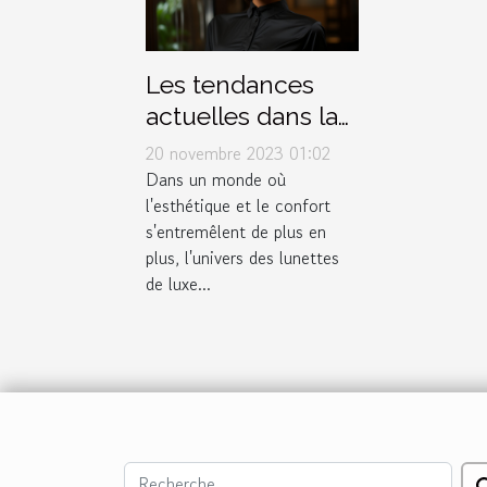
Les tendances
actuelles dans la
conception de
20 novembre 2023 01:02
lunettes de luxe
Dans un monde où
l'esthétique et le confort
s'entremêlent de plus en
plus, l'univers des lunettes
de luxe...