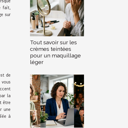
orsque
 fait,
ge sur
Tout savoir sur les
crèmes teintées
pour un maquillage
léger
est de
, vous
accent
par la
t être
ur une
diée à