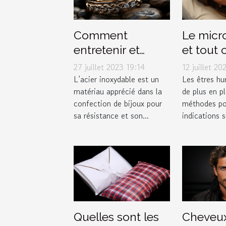
Comment
Le micr
entretenir et
et tout c
conserver vos
faut sav
27 juillet 2023 19:14
12 juillet 20
bijoux en acier
propos
L’acier inoxydable est un
Les êtres hu
matériau apprécié dans la
de plus en pl
inoxydable
confection de bijoux pour
méthodes po
sa résistance et son...
indications s
Quelles sont les
Cheveu