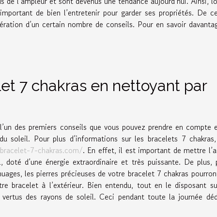
s de l’ampleur et sont devenus une tendance aujourd’hui. Ainsi, l
important de bien l’entretenir pour garder ses propriétés. De ce
dération d’un certain nombre de conseils. Pour en savoir davanta
let 7 chakras en nettoyant par
, l’un des premiers conseils que vous pouvez prendre en compte 
du soleil. Pour plus d’informations sur les bracelets 7 chakras
bracelet-7-chakras.com/
. En effet, il est important de mettre l’
l, doté d’une énergie extraordinaire et très puissante. De plus, 
nuages, les pierres précieuses de votre bracelet 7 chakras pourron
re bracelet à l’extérieur. Bien entendu, tout en le disposant s
s vertus des rayons de soleil. Ceci pendant toute la journée dé