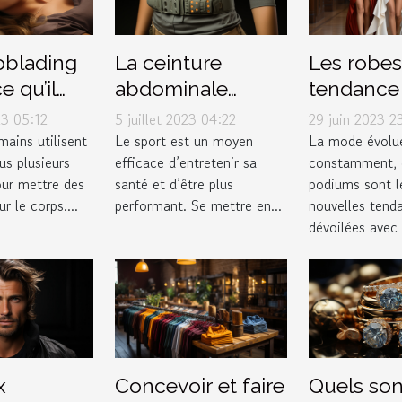
oblading
La ceinture
Les robes
e qu’il
abdominale
tendance 
oir à ce
pulsée : pourquoi
fureur sur
23 05:12
5 juillet 2023 04:22
29 juin 2023 2
l'avoir dans votre
podiums 
mains utilisent
Le sport est un moyen
La mode évolu
us plusieurs
efficace d’entretenir sa
constamment, e
garde-robe ?
mode
ur mettre des
santé et d’être plus
podiums sont le
ur le corps....
performant. Se mettre en...
nouvelles tend
dévoilées avec é
x
Concevoir et faire
Quels son