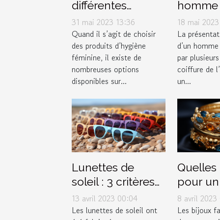
différentes
homme :
options de
sont les
31 mai 2023 13:36
18 mai 2023
serviettes
types d
Quand il s’agit de choisir
La présentat
des produits d’hygiène
d’un homme 
hygiéniques
?
féminine, il existe de
par plusieur
disponibles sur le
nombreuses options
coiffure de 
marché pour les
disponibles sur...
un...
femmes ?
Lunettes de
Quelles
soleil : 3 critères
pour un
pour faire de bon
choix de
13 avril 2023 00:04
8 avril 2023
choix
fantaisie
Les lunettes de soleil ont
Les bijoux f