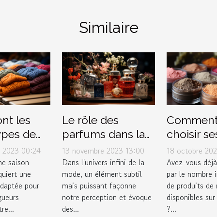
Similaire
nt les
Le rôle des
Comment
ypes de
parfums dans la
choisir se
ts pour
mode et le style
produits 
 2023 00:24
13 novembre 2023 13:00
18 octobre 20
r
personnel
maquillag
une saison
Dans l'univers infini de la
Avez-vous déjà
quiert une
mode, un élément subtil
par le nombre i
ement
son type
adaptée pour
mais puissant façonne
de produits de
?
gueurs
notre perception et évoque
disponibles sur
re...
des...
?...