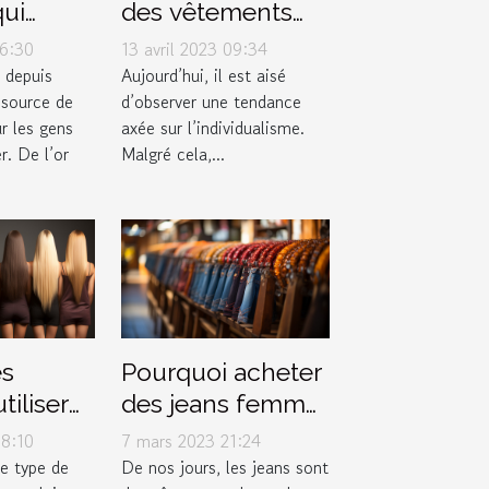
qui
des vêtements
nt la
dans une
06:30
13 avril 2023 09:34
n bijou
boutique de
 depuis
Aujourd’hui, il est aisé
source de
d’observer une tendance
couple ?
r les gens
axée sur l’individualisme.
. De l’or
Malgré cela,...
s
Pourquoi acheter
tiliser
des jeans femme
auprès d’un
18:10
7 mars 2023 21:24
grossiste en
e type de
De nos jours, les jeans sont