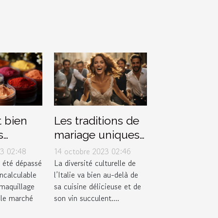
 bien
Les traditions de
s
mariage uniques
de
en Italie
23 02:48
14 octobre 2023 02:46
e selon
 été dépassé
La diversité culturelle de
ncalculable
l’Italie va bien au-delà de
 de peau
 maquillage
sa cuisine délicieuse et de
 le marché
son vin succulent....