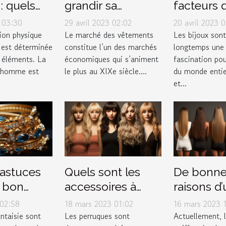
 quels
grandir sa
facteurs 
 différents
marque de
détermine
 03:30
29 avril 2023 02:02
20 avril 2023 
e dégradé
vêtement
valeur d'u
ion physique
Le marché des vêtements
Les bijoux sont
est déterminée
constitue l’un des marchés
longtemps une 
?
s éléments. La
économiques qui s’animent
fascination pou
l’homme est
le plus au XIXe siècle....
du monde entier
et...
 astuces
Quels sont les
De bonne
 bon
accessoires à
raisons d’u
 bijoux
mettre sous une
le lissage
 02:58
18 mars 2023 01:02
16 mars 2023 
 ?
perruque ?
brésilien
antaisie sont
Les perruques sont
Actuellement, l