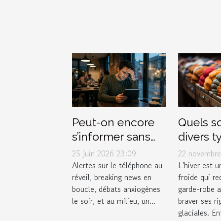
Quels so
Peut-on encore
divers t
s’informer sans
vêtemen
stresser ?
22 novembre
25 juin 2026 23:09
affronte
Enquête sur le
L'hiver est 
Alertes sur le téléphone au
froide qui re
réveil, breaking news en
efficac
lien actu-santé
garde-robe 
boucle, débats anxiogènes
l'hiver ?
braver ses ri
le soir, et au milieu, un...
glaciales. Ent