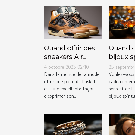
Quand offrir des
Quand of
sneakers Air
bijoux s
Jordan 4 Retro
pour ma
4 octobre 2023 02:10
25 septembr
Thunder 2023
leur im
Dans le monde de la mode,
Voulez-vous 
offrir une paire de baskets
cadeau mémo
comme cadeau
est une excellente façon
sens et de l
d’exprimer son...
bijoux spirit