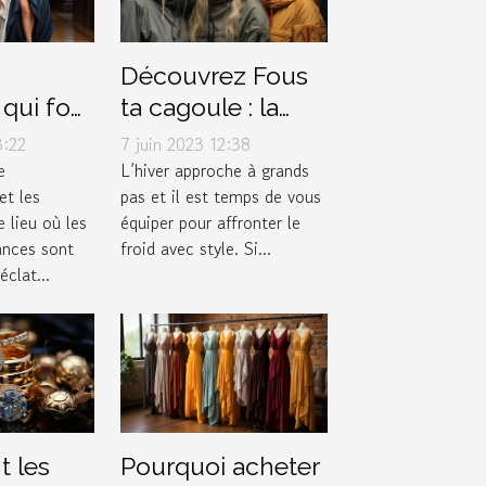
Découvrez Fous
qui font
ta cagoule : la
 les
boutique
3:22
7 juin 2023 12:38
de la
incontournable
e
L’hiver approche à grands
t les
pas et il est temps de vous
pour vos
 lieu où les
équiper pour affronter le
accessoires
ances sont
froid avec style. Si...
d'hiver
clat...
t les
Pourquoi acheter