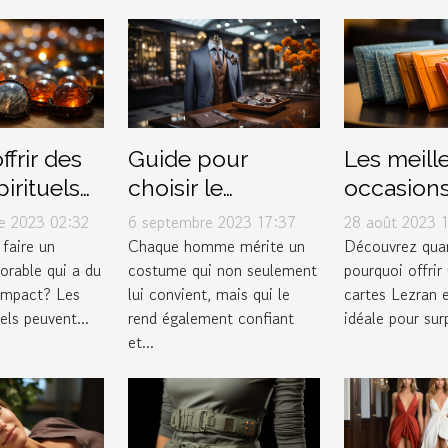
frir des
Guide pour
Les meill
pirituels
choisir le
occasion
ximiser
costume parfait
offrir un 
e 2023 02:32
6 septembre 2023 17:37
28 août 2023 1
pact
dans un magasin
cartes Le
faire un
Chaque homme mérite un
Découvrez qua
rable qui a du
costume qui non seulement
pourquoi offrir
de luxe
’impact? Les
lui convient, mais qui le
cartes Lezran e
uels peuvent...
rend également confiant
idéale pour surp
et...