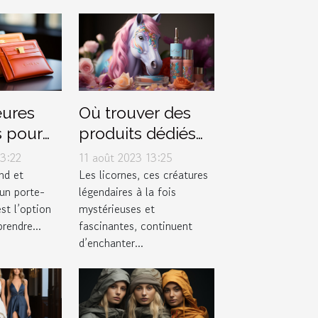
eures
Où trouver des
s pour
produits dédiés
porte-
aux licornes ?
3:22
11 août 2023 13:25
zran
nd et
Les licornes, ces créatures
 un porte-
légendaires à la fois
st l’option
mystérieuses et
rendre...
fascinantes, continuent
d’enchanter...