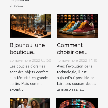
chaud....
Bijounou: une
Comment
boutique
choisir des
ouverte pour
baskets dans
26 novembre 2022 03:50
13 novembre 2022 17:10
les boucles
une boutique
Les boucles d’oreilles
Avec l’évolution de la
sont des objets conféré
technologie, il est
d'oreilles en
en ligne ?
a la féminité en grande
aujourd’hui possible de
acier
partie. Mais comme
faire ses courses depuis
inoxydable
exception,...
la maison sans...