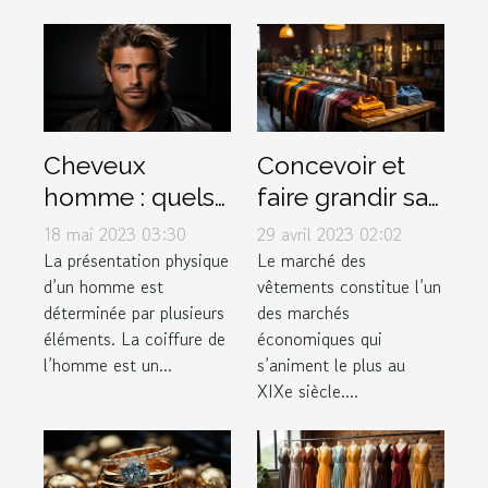
Cheveux
Concevoir et
homme : quels
faire grandir sa
sont les
marque de
18 mai 2023 03:30
29 avril 2023 02:02
différents types
vêtement
La présentation physique
Le marché des
d’un homme est
vêtements constitue l’un
de dégradé ?
déterminée par plusieurs
des marchés
éléments. La coiffure de
économiques qui
l’homme est un...
s’animent le plus au
XIXe siècle....