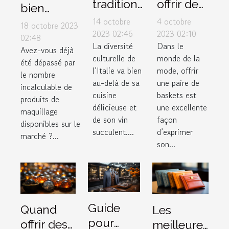
traditions
offrir des
bien
de
sneakers
14 octobre
4 octobre
choisir ses
18 octobre 2023
mariage
Air
2023 02:46
2023 02:10
produits
02:48
La diversité
Dans le
uniques
Jordan 4
Avez-vous déjà
de
culturelle de
monde de la
en Italie
Retro
été dépassé par
maquillage
l’Italie va bien
mode, offrir
le nombre
Thunder
selon son
au-delà de sa
une paire de
incalculable de
2023
cuisine
baskets est
type de
produits de
comme
délicieuse et
une excellente
peau ?
maquillage
de son vin
façon
cadeau
disponibles sur le
succulent....
d’exprimer
marché ?...
son...
Guide
Quand
Les
pour
offrir des
meilleures