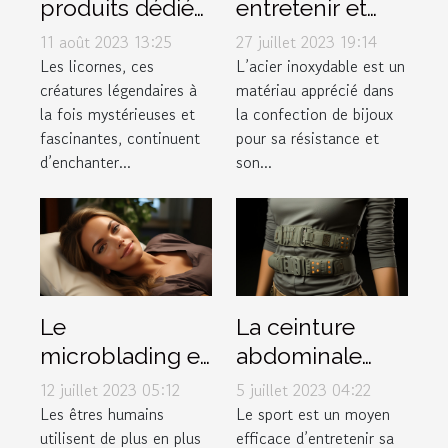
produits dédiés
entretenir et
aux licornes ?
conserver vos
11 août 2023 13:25
27 juillet 2023 19:14
bijoux en acier
Les licornes, ces
L’acier inoxydable est un
créatures légendaires à
matériau apprécié dans
inoxydable
la fois mystérieuses et
la confection de bijoux
fascinantes, continuent
pour sa résistance et
d’enchanter...
son...
Le
La ceinture
microblading et
abdominale
tout ce qu’il faut
pulsée :
12 juillet 2023 05:12
5 juillet 2023 04:22
savoir à ce
pourquoi l'avoir
Les êtres humains
Le sport est un moyen
utilisent de plus en plus
efficace d’entretenir sa
propos
dans votre