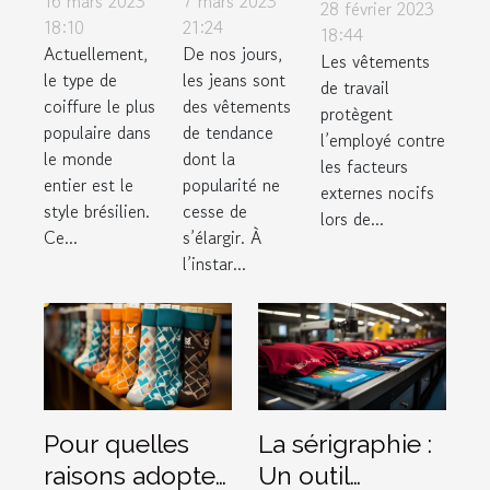
16 mars 2023
7 mars 2023
pourquoi
28 février 2023
d’utiliser
femme
18:10
21:24
est-ce si
18:44
Actuellement,
De nos jours,
le lissage
auprès
Les vêtements
important
le type de
les jeans sont
de travail
brésilien
d’un
?
coiffure le plus
des vêtements
protègent
grossiste
populaire dans
de tendance
l’employé contre
en ligne ?
le monde
dont la
les facteurs
entier est le
popularité ne
externes nocifs
style brésilien.
cesse de
lors de...
Ce...
s’élargir. À
l’instar...
Pour quelles
La sérigraphie :
raisons adopter
Un outil