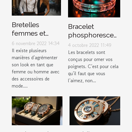
Bretelles
Bracelet
femmes et
phosphorescent
hommes :
: illuminez votre
6 novembre 2022 14:34
4 octobre 2022 11:49
comment les
Il existe plusieurs
poignet !
Les bracelets sont
manières d’agrémenter
porter ?
conçus pour orner vos
son look en tant que
poignets. C’est pour cela
femme ou homme avec
qu’il faut que vous
des accessoires de
l’aimez, non...
mode....