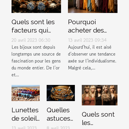
Quels sont les
Pourquoi
facteurs qui
acheter des
déterminent la
vêtements dans
20 avril 2023 06:30
13 avril 2023 09:34
valeur d'un
une boutique
Les bijoux sont depuis
Aujourd’hui, il est aisé
longtemps une source de
d’observer une tendance
bijou ?
de couple ?
fascination pour les gens
axée sur l’individualisme.
du monde entier. De l’or
Malgré cela,...
et...
Lunettes
Quelles
Quels sont
de soleil :
astuces
les
3 critères
pour un
13 avril 2023
8 avril 2023