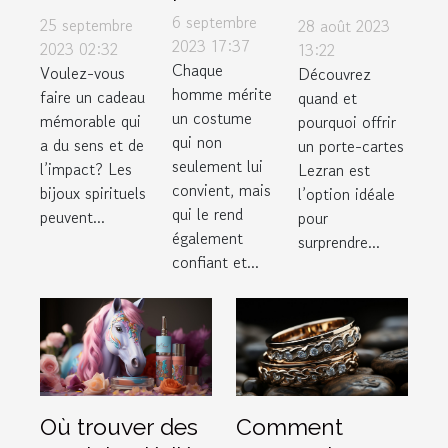
choisir le
bijoux
occasions
6 septembre
25 septembre
28 août 2023
costume
2023 17:37
spirituels
pour offrir
2023 02:32
13:22
Chaque
parfait
Voulez-vous
Découvrez
pour
un porte-
homme mérite
faire un cadeau
quand et
dans un
maximiser
cartes
un costume
mémorable qui
pourquoi offrir
magasin
leur
Lezran
qui non
a du sens et de
un porte-cartes
de luxe
impact
seulement lui
l’impact? Les
Lezran est
convient, mais
bijoux spirituels
l’option idéale
qui le rend
peuvent...
pour
également
surprendre...
confiant et...
Où trouver des
Comment