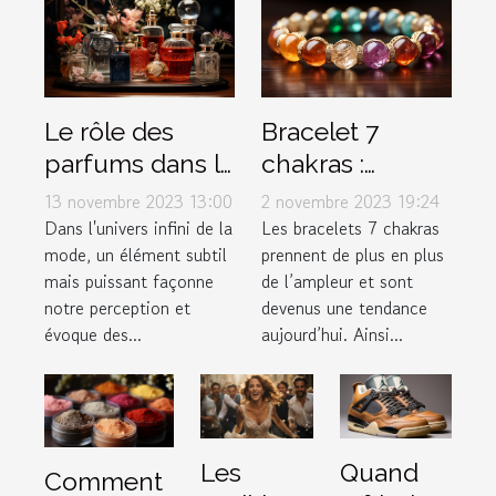
Le rôle des
Bracelet 7
parfums dans la
chakras :
mode et le style
Comment bien
13 novembre 2023 13:00
2 novembre 2023 19:24
personnel
l’entretenir ?
Dans l'univers infini de la
Les bracelets 7 chakras
mode, un élément subtil
prennent de plus en plus
mais puissant façonne
de l’ampleur et sont
notre perception et
devenus une tendance
évoque des...
aujourd’hui. Ainsi...
Les
Quand
Comment