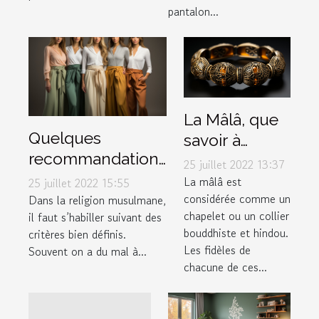
pantalon...
La Mâlâ, que
Quelques
savoir à
recommandations
propos de ce
25 juillet 2022 13:37
pour choisir un
bracelet
La mâlâ est
25 juillet 2022 15:55
bon pantalon
considérée comme un
Dans la religion musulmane,
spécial ?
chapelet ou un collier
il faut s’habiller suivant des
musulman
bouddhiste et hindou.
critères bien définis.
Les fidèles de
Souvent on a du mal à...
chacune de ces...