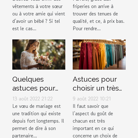
vêtements à votre sœur
friperies on arrive à
choix
?
ou à votre amie qui vient
trouver des tenues de
d’avoir un bébé ? Si tel
qualité, et ce, à prix bas.
est le cas...
Pour rendre...
Quelques
Astuces pour
astuces pour
choisir un très
rédiger
bon pantalon
13 août 2022 21:22
9 août 2022 10:21
facilement ses
musulman
Le vœu de mariage est
Il faut savoir que
une tradition qui existe
l’aspect du goût de
vœux de
depuis fort longtemps. Il
chacun est très
mariage
permet de dire à son
important en ce qui
partenaire...
concerne un choix de