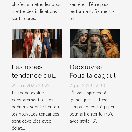
plusieurs méthodes pour
santé et d’être plus
garde-robe ?
mettre des indications
performant. Se mettre
sur le corps....
en...
Les robes
Découvrez
tendance qui
Fous ta cagoule
font fureur sur
: la boutique
29 juin 2023 23:22
7 juin 2023 12:38
les podiums de
incontournable
La mode évolue
L’hiver approche à
constamment, et les
grands pas et il est
la mode
pour vos
podiums sont le lieu où
temps de vous équiper
accessoires
les nouvelles tendances
pour affronter le froid
d'hiver
sont dévoilées avec
avec style. Si...
éclat...