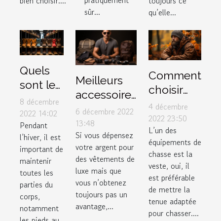
pratiquement
bien choisir....
toujours ce
sûr...
qu’elle...
Quels
Comment
Meilleurs
sont les
choisir
accessoires
critères
8 décembre
une veste
4 décembre
pour
6 décembre 2022
de
2022 14:02
de chasse
2022 23:50
hommes
13:48
Pendant
choix
L’un des
?
Si vous dépensez
l’hiver, il est
d’une
équipements de
votre argent pour
important de
chasse est la
parfaite
des vêtements de
maintenir
veste, oui, il
paire de
luxe mais que
toutes les
est préférable
vous n’obtenez
bottes
parties du
de mettre la
toujours pas un
corps,
pour
tenue adaptée
avantage,...
notamment
l’hiver ?
pour chasser....
les pieds au