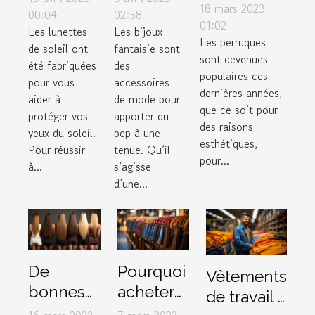
accessoires
18 mars 2023
pour
bon
00:04
02:58
à mettre
01:02
Les lunettes
Les bijoux
faire de
choix de
Les perruques
sous une
de soleil ont
fantaisie sont
bon
bijoux
sont devenues
perruque ?
été fabriquées
des
choix
fantaisie
populaires ces
pour vous
accessoires
dernières années,
?
aider à
de mode pour
que ce soit pour
protéger vos
apporter du
des raisons
yeux du soleil.
pep à une
esthétiques,
Pour réussir
tenue. Qu’il
pour...
à...
s’agisse
d’une...
De
Pourquoi
Vêtements
bonnes
acheter
de travail :
raisons
des jeans