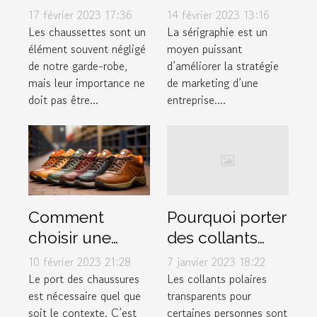
les Chaussettes
marketing à ne
17 février 2023 17:36
14 février 2023 13:16
Marchill Socks ?
pas négliger
Les chaussettes sont un
La sérigraphie est un
élément souvent négligé
moyen puissant
de notre garde-robe,
d’améliorer la stratégie
mais leur importance ne
de marketing d’une
doit pas être...
entreprise....
Comment
Pourquoi porter
choisir une
des collants
chaussure ?
polaires
10 février 2023 21:28
7 janvier 2023 18:22
transparents ?
Le port des chaussures
Les collants polaires
est nécessaire quel que
transparents pour
soit le contexte. C’est
certaines personnes sont