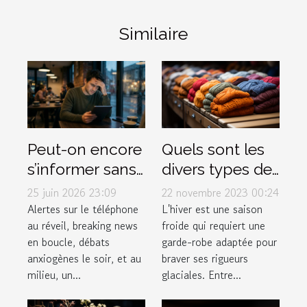
Similaire
Quels sont les
Peut-on encore
divers types de
s’informer sans
vêtements pour
stresser ?
22 novembre 2023 00:24
25 juin 2026 23:09
affronter
Enquête sur le
L'hiver est une saison
Alertes sur le téléphone
froide qui requiert une
au réveil, breaking news
efficacement
lien actu-santé
garde-robe adaptée pour
en boucle, débats
l'hiver ?
braver ses rigueurs
anxiogènes le soir, et au
glaciales. Entre...
milieu, un...