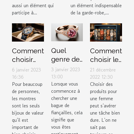
aussi un élément qui
un élément indispensable
participe à...
de la garde-robe,...
Quel
Comment
Comment
genre de
choisir
choisir le
bague de
une
meilleur
3 janvier 2023
6 janvier 2023
21 décembre
fiançailles
montre
box pour
13:00
16:36
2022 12:30
Lorsque vous
Pour beaucoup
Choisir des
faut-il
de luxe ?
femme ?
commencez à
de personnes,
produits pour
offrir à sa
chercher une
les montres
une femme
chérie ?
bague de
sont les seuls
peut s’avérer
fiançailles, cela
bijoux de valeur
une tâche bien
signifie que
qu’il est
dure. L’on ne
vous êtes
important de
sait pas