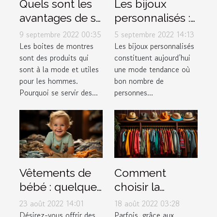
Quels sont les
Les bijoux
avantages de se
personnalisés :
procurer les
une mode en
9 septembre 2022 00:35
5 septembre 2022 14:13
différentes
expansion
Les boites de montres
Les bijoux personnalisés
sont des produits qui
constituent aujourd’hui
boites de
sont à la mode et utiles
une mode tendance où
montres à la
pour les hommes.
bon nombre de
mode ?
Pourquoi se servir des...
personnes...
Vêtements de
Comment
bébé : quelques
choisir la
conseils pour
meilleure
23 août 2022 14:01
18 août 2022 03:28
faire de bon
friperie en ligne
Désirez-vous offrir des
Parfois, grâce aux