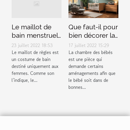
Que faut-il pour
Le maillot de
bien décorer la
bain menstruel :
chambre d’un
comment
17 juillet 2022 15:29
23 juillet 2022 18:53
bébé ?
fonctionne t'il ?
La chambre des bébés
Le maillot de règles est
est une pièce qui
un costume de bain
demande certains
destiné uniquement aux
aménagements afin que
femmes. Comme son
le bébé soit dans de
l’indique, le...
bonnes...