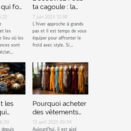
qui font
ta cagoule : la
 les
boutique
3:22
7 juin 2023 12:38
de la
incontournable
e
L’hiver approche à grands
t les
pas et il est temps de vous
pour vos
 lieu où les
équiper pour affronter le
accessoires
ances sont
froid avec style. Si...
d'hiver
clat...
t les
Pourquoi acheter
qui
des vêtements
nt la
dans une
06:30
13 avril 2023 09:34
n bijou
boutique de
 depuis
Aujourd’hui, il est aisé