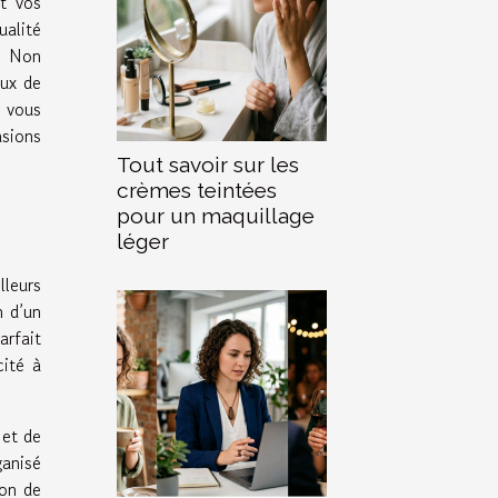
nt vos
ualité
. Non
aux de
 vous
asions
Tout savoir sur les
crèmes teintées
pour un maquillage
léger
leurs
n d’un
arfait
cité à
 et de
ganisé
ion de