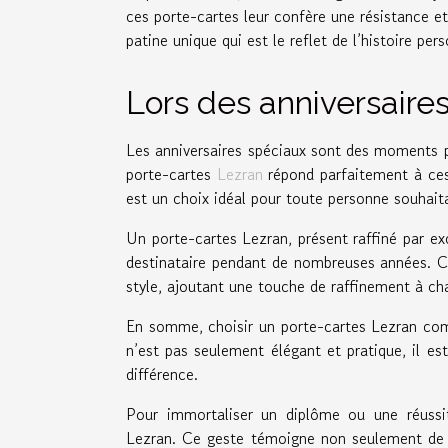
ces porte-cartes leur confère une résistance et
patine unique qui est le reflet de l’histoire per
Lors des anniversaire
Les anniversaires spéciaux sont des moments pri
porte-cartes
Lezran
répond parfaitement à ces 
est un choix idéal pour toute personne souhaita
Un porte-cartes Lezran, présent raffiné par e
destinataire pendant de nombreuses années. Co
style, ajoutant une touche de raffinement à cha
En somme, choisir un porte-cartes Lezran comm
n’est pas seulement élégant et pratique, il es
différence.
Pour immortaliser un diplôme ou une réussite
Lezran. Ce geste témoigne non seulement de vo