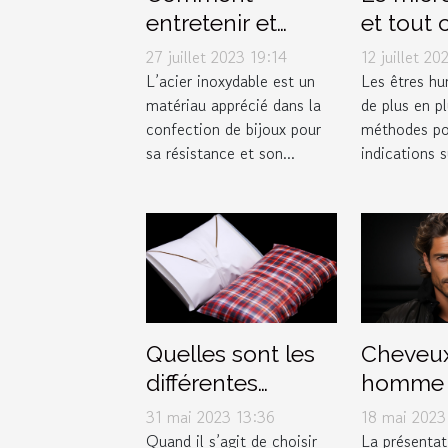
entretenir et
et tout c
conserver vos
faut sav
27 juillet 2023 19:14
12 juillet 20
bijoux en acier
propos
L’acier inoxydable est un
Les êtres hu
matériau apprécié dans la
de plus en pl
inoxydable
confection de bijoux pour
méthodes po
sa résistance et son...
indications s
Quelles sont les
Cheveu
différentes
homme :
options de
sont les
31 mai 2023 13:36
18 mai 2023
serviettes
types d
Quand il s’agit de choisir
La présentat