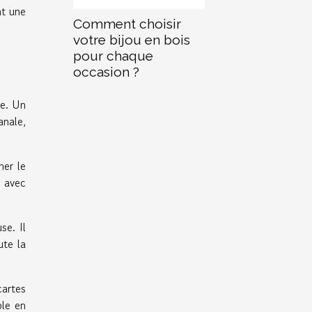
nt une
Comment choisir
votre bijou en bois
pour chaque
occasion ?
ce. Un
anale,
ner le
s avec
se. Il
ute la
cartes
ble en