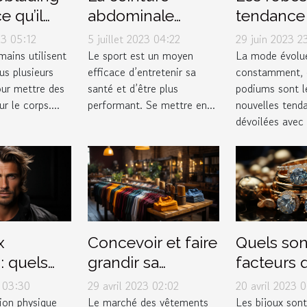
e qu’il
abdominale
tendance 
oir à ce
pulsée : pourquoi
fureur sur
23 05:12
5 juillet 2023 04:22
29 juin 2023 2
l'avoir dans votre
podiums 
mains utilisent
Le sport est un moyen
La mode évolu
us plusieurs
efficace d’entretenir sa
constamment, e
garde-robe ?
mode
ur mettre des
santé et d’être plus
podiums sont le
ur le corps....
performant. Se mettre en...
nouvelles tend
dévoilées avec é
x
Concevoir et faire
Quels son
 quels
grandir sa
facteurs 
 différents
marque de
détermine
 03:30
29 avril 2023 02:02
20 avril 2023 
e dégradé
vêtement
valeur d'u
ion physique
Le marché des vêtements
Les bijoux sont