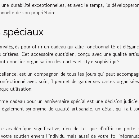
 une durabilité exceptionnelles, et avec le temps, ils développero
sonnelle de son propriétaire.
s spéciaux
vilégiés pour offrir un cadeau qui allie fonctionnalité et élégan
critères. Cet accessoire quotidien, conçu avec une qualité artis
nt concilier organisation des cartes et style sophistiqué.
xcellence, est un compagnon de tous les jours qui peut accompag
nfectionné avec soin, il permet de garder ses cartes organisée
que utilisation.
e cadeau pour un anniversaire spécial est une décision judicieu
t également synonyme de qualité artisanale, un détail qui fait to
 académique significative, rien de tel que d’offrir un porte-
tre soutien envers l’individu mais aussi de votre foi inébranla