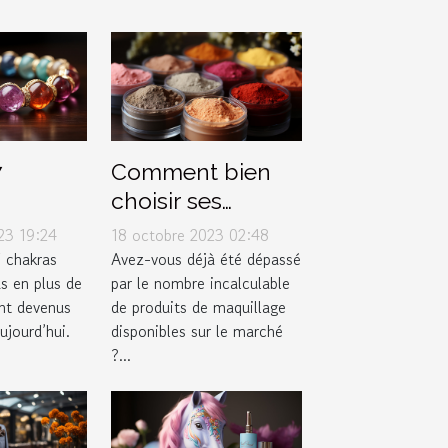
7
Comment bien
choisir ses
 bien
produits de
23 19:24
18 octobre 2023 02:48
r ?
maquillage selon
7 chakras
Avez-vous déjà été dépassé
s en plus de
par le nombre incalculable
son type de peau
ont devenus
de produits de maquillage
?
jourd’hui.
disponibles sur le marché
?...