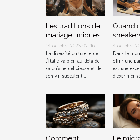
Les traditions de
Quand of
mariage uniques
sneakers
en Italie
Jordan 
14 octobre 2023 02:46
4 octobre 2
Thunde
La diversité culturelle de
Dans le mon
l’Italie va bien au-delà de
offrir une pa
comme 
sa cuisine délicieuse et de
est une exce
son vin succulent....
d’exprimer so
Comment
Le micr