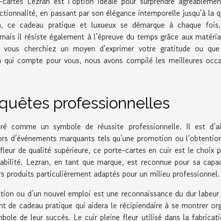
-cartes Lezran est l’option idéale pour surprendre agréableme
ionnalité, en passant par son élégance intemporelle jusqu’à la q
ion, ce cadeau pratique et luxueux se démarque à chaque fois
 mais il résiste également à l’épreuve du temps grâce aux matéri
ue vous cherchiez un moyen d’exprimer votre gratitude ou que
un qui compte pour vous, nous avons compilé les meilleures occ
quêtes professionnelles
é comme un symbole de réussite professionnelle. Il est d’ail
ors d’événements marquants tels qu’une promotion ou l’obtentio
fleur de qualité supérieure, ce porte-cartes en cuir est le choix p
rabilité. Lezran, en tant que marque, est reconnue pour sa capa
urs produits particulièrement adaptés pour un milieu professionnel.
otion ou d’un nouvel emploi est une reconnaissance du dur labeur
nt de cadeau pratique qui aidera le récipiendaire à se montrer or
ole de leur succès. Le cuir pleine fleur utilisé dans la fabricat