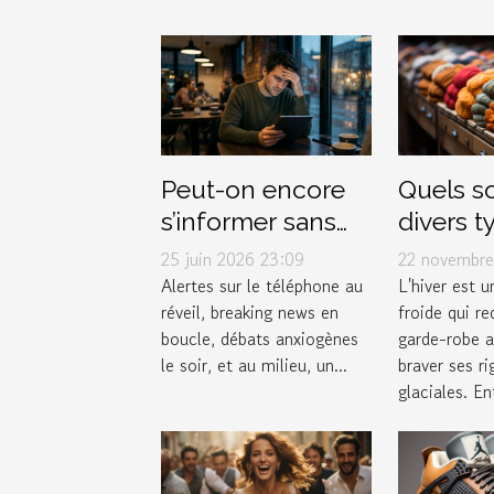
Quels so
Peut-on encore
divers t
s’informer sans
vêtemen
stresser ?
22 novembre
25 juin 2026 23:09
affronte
Enquête sur le
L'hiver est 
Alertes sur le téléphone au
froide qui re
réveil, breaking news en
efficac
lien actu-santé
garde-robe 
boucle, débats anxiogènes
l'hiver ?
braver ses ri
le soir, et au milieu, un...
glaciales. Ent