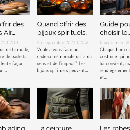
frir des
Quand offrir des
Guide po
 Air
bijoux spirituels
choisir le
4 Retro
pour maximiser
costume p
023 02:10
25 septembre 2023 02:32
6 septembre 2
r 2023
leur impact
dans un 
de de la mode,
Voulez-vous faire un
Chaque homme
ire de baskets
cadeau mémorable qui a du
costume qui n
cadeau
de luxe
llente façon
sens et de l’impact? Les
lui convient, ma
n...
bijoux spirituels peuvent...
rend également
et...
oblading
La ceinture
Les robes