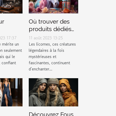
ur
Où trouver des
produits dédiés
arfait
aux licornes ?
023 17:37
11 août 2023 13:25
magasin
 mérite un
Les licornes, ces créatures
on seulement
légendaires à la fois
is qui le
mystérieuses et
 confiant
fascinantes, continuent
d’enchanter...
Découvrez Fous