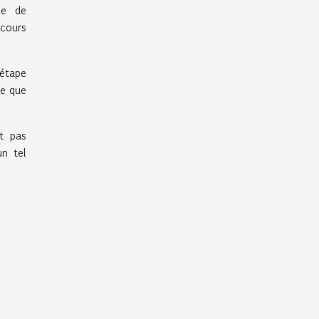
le de
rcours
 étape
re que
it pas
n tel