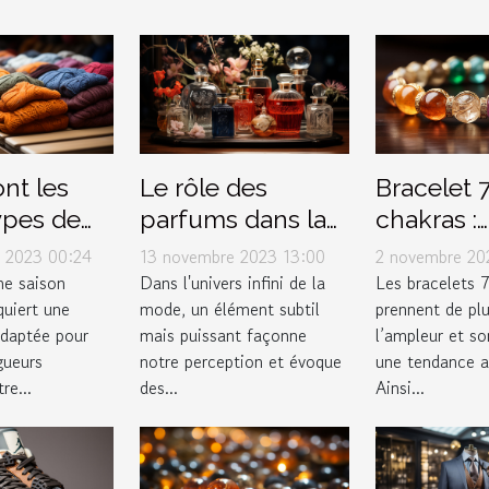
nt les
Le rôle des
Bracelet 
ypes de
parfums dans la
chakras :
ts pour
mode et le style
Comment
 2023 00:24
13 novembre 2023 13:00
2 novembre 20
r
personnel
l’entreteni
une saison
Dans l'univers infini de la
Les bracelets 
quiert une
mode, un élément subtil
prennent de plu
ement
adaptée pour
mais puissant façonne
l’ampleur et s
gueurs
notre perception et évoque
une tendance au
re...
des...
Ainsi...