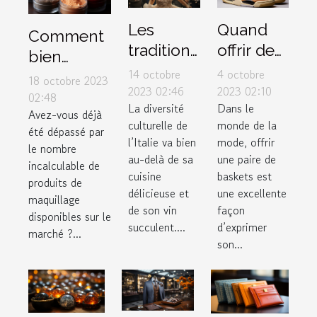
Les
Quand
Comment
traditions
offrir des
bien
de
sneakers
14 octobre
4 octobre
choisir ses
18 octobre 2023
mariage
Air
2023 02:46
2023 02:10
produits
02:48
La diversité
Dans le
uniques
Jordan 4
Avez-vous déjà
de
culturelle de
monde de la
en Italie
Retro
été dépassé par
maquillage
l’Italie va bien
mode, offrir
le nombre
Thunder
selon son
au-delà de sa
une paire de
incalculable de
2023
cuisine
baskets est
type de
produits de
comme
délicieuse et
une excellente
peau ?
maquillage
de son vin
façon
cadeau
disponibles sur le
succulent....
d’exprimer
marché ?...
son...