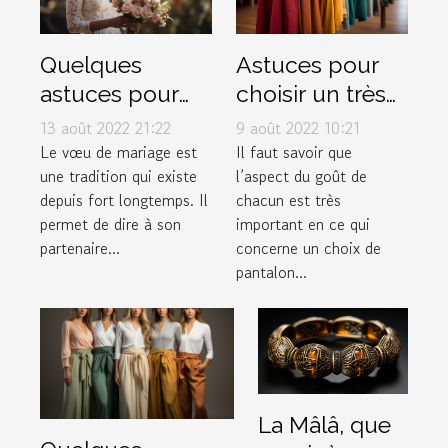
Quelques
Astuces pour
astuces pour
choisir un très
rédiger
bon pantalon
13 août 2022 21:22
9 août 2022 10:21
facilement ses
musulman
Le vœu de mariage est
Il faut savoir que
une tradition qui existe
l’aspect du goût de
vœux de
depuis fort longtemps. Il
chacun est très
mariage
permet de dire à son
important en ce qui
partenaire...
concerne un choix de
pantalon...
La Mâlâ, que