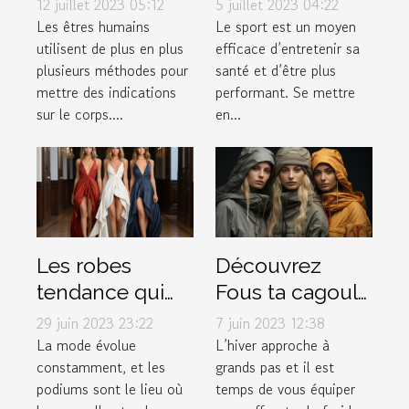
12 juillet 2023 05:12
5 juillet 2023 04:22
savoir à ce
pourquoi l'avoir
Les êtres humains
Le sport est un moyen
utilisent de plus en plus
efficace d’entretenir sa
propos
dans votre
plusieurs méthodes pour
santé et d’être plus
garde-robe ?
mettre des indications
performant. Se mettre
sur le corps....
en...
Les robes
Découvrez
tendance qui
Fous ta cagoule
font fureur sur
: la boutique
29 juin 2023 23:22
7 juin 2023 12:38
les podiums de
incontournable
La mode évolue
L’hiver approche à
constamment, et les
grands pas et il est
la mode
pour vos
podiums sont le lieu où
temps de vous équiper
accessoires