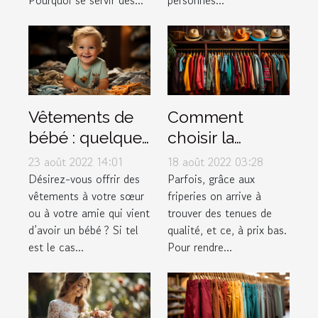
Vêtements de
Comment
bébé : quelques
choisir la
conseils pour
meilleure
23 août 2022 14:01
18 août 2022 03:28
faire de bon
friperie en ligne
Désirez-vous offrir des
Parfois, grâce aux
vêtements à votre sœur
friperies on arrive à
choix
?
ou à votre amie qui vient
trouver des tenues de
d’avoir un bébé ? Si tel
qualité, et ce, à prix bas.
est le cas...
Pour rendre...