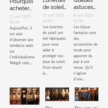
Pourquoi
de soleil :
astuces
acheter
3 critères
pour un
des
13 avril 2023
8 avril 2023
13 avril 2023
pour
bon
00:04
02:58
vêtements
09:34
Les lunettes
Les bijoux
faire de
choix de
Aujourd’hui, il
dans une
de soleil ont
fantaisie sont
est aisé
bon
bijoux
boutique
été fabriquées
des
d’observer une
choix
fantaisie
de couple
pour vous
accessoires de
tendance axée
?
?
aider à
mode pour
sur
protéger vos
apporter du
l’individualisme.
yeux du soleil.
pep à une
Malgré cela,...
Pour réussir
tenue. Qu’il
à...
s’agisse
d’une...