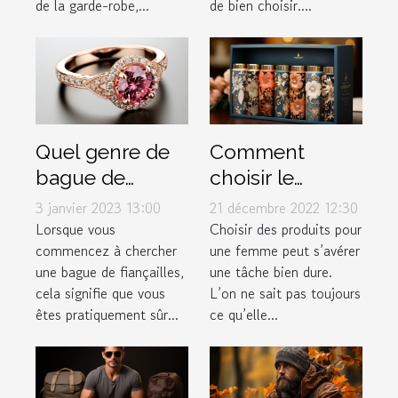
de bien choisir....
de la garde-robe,...
Quel genre de
Comment
bague de
choisir le
fiançailles faut-
meilleur box
3 janvier 2023 13:00
21 décembre 2022 12:30
il offrir à sa
pour femme ?
Lorsque vous
Choisir des produits pour
commencez à chercher
une femme peut s’avérer
chérie ?
une bague de fiançailles,
une tâche bien dure.
cela signifie que vous
L’on ne sait pas toujours
êtes pratiquement sûr...
ce qu’elle...