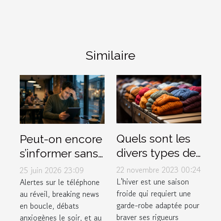
Similaire
Quels sont les
Peut-on encore
divers types de
s’informer sans
vêtements pour
stresser ?
22 novembre 2023 00:24
25 juin 2026 23:09
affronter
Enquête sur le
L'hiver est une saison
Alertes sur le téléphone
froide qui requiert une
au réveil, breaking news
efficacement
lien actu-santé
garde-robe adaptée pour
en boucle, débats
l'hiver ?
braver ses rigueurs
anxiogènes le soir, et au