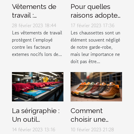
Vêtements de
Pour quelles
travail :
raisons adopter
pourquoi est-ce
les Chaussettes
28 février 2023 18:44
17 février 2023 17:36
si important ?
Marchill Socks ?
Les vêtements de travail
Les chaussettes sont un
protègent l’employé
élément souvent négligé
contre les facteurs
de notre garde-robe,
externes nocifs lors de...
mais leur importance ne
doit pas être...
La sérigraphie :
Comment
Un outil
choisir une
marketing à ne
chaussure ?
14 février 2023 13:16
10 février 2023 21:28