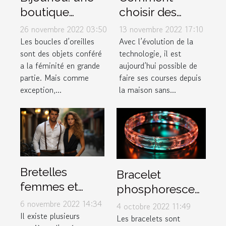
boutique
choisir des
ouverte pour
baskets dans
26 novembre 2022 03:50
13 novembre 2022 17:10
les boucles
une boutique
Les boucles d’oreilles
Avec l’évolution de la
sont des objets conféré
technologie, il est
d'oreilles en
en ligne ?
a la féminité en grande
aujourd’hui possible de
acier
partie. Mais comme
faire ses courses depuis
inoxydable
exception,...
la maison sans...
Bretelles
Bracelet
femmes et
phosphorescent
hommes :
: illuminez votre
6 novembre 2022 14:34
4 octobre 2022 11:49
comment les
Il existe plusieurs
poignet !
Les bracelets sont