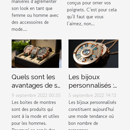
manières d’agrémenter
porter ?
conçus pour orner vos
son look en tant que
poignets. C’est pour cela
femme ou homme avec
qu’il faut que vous
des accessoires de
l’aimez, non...
mode....
Quels sont les
Les bijoux
avantages de se
personnalisés :
procurer les
une mode en
9 septembre 2022 00:35
5 septembre 2022 14:13
différentes
expansion
Les boites de montres
Les bijoux personnalisés
sont des produits qui
constituent aujourd’hui
boites de
sont à la mode et utiles
une mode tendance où
montres à la
pour les hommes.
bon nombre de
mode ?
Pourquoi se servir des...
personnes...