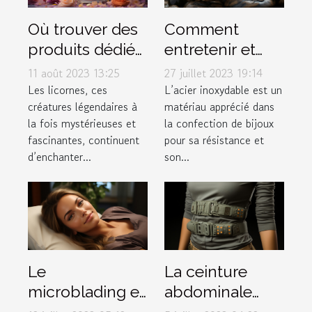
Où trouver des
Comment
produits dédiés
entretenir et
aux licornes ?
conserver vos
11 août 2023 13:25
27 juillet 2023 19:14
bijoux en acier
Les licornes, ces
L’acier inoxydable est un
créatures légendaires à
matériau apprécié dans
inoxydable
la fois mystérieuses et
la confection de bijoux
fascinantes, continuent
pour sa résistance et
d’enchanter...
son...
Le
La ceinture
microblading et
abdominale
tout ce qu’il faut
pulsée :