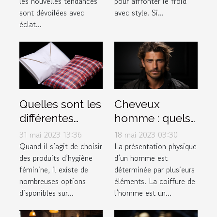
les nouvelles tendances
pour affronter le froid
d'hiver
sont dévoilées avec
avec style. Si...
éclat...
Quelles sont les
Cheveux
différentes
homme : quels
options de
sont les
31 mai 2023 13:36
18 mai 2023 03:30
serviettes
différents types
Quand il s’agit de choisir
La présentation physique
des produits d’hygiène
d’un homme est
hygiéniques
de dégradé ?
féminine, il existe de
déterminée par plusieurs
disponibles sur
nombreuses options
éléments. La coiffure de
le marché pour
disponibles sur...
l’homme est un...
les femmes ?