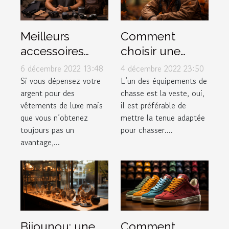
Meilleurs
Comment
accessoires
choisir une
pour hommes
veste de chasse
6 décembre 2022 13:48
4 décembre 2022 23:50
?
Si vous dépensez votre
L’un des équipements de
argent pour des
chasse est la veste, oui,
vêtements de luxe mais
il est préférable de
que vous n’obtenez
mettre la tenue adaptée
toujours pas un
pour chasser....
avantage,...
Bijounou: une
Comment