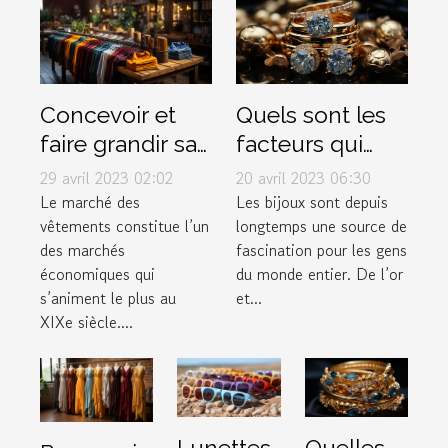
Concevoir et
Quels sont les
faire grandir sa
facteurs qui
marque de
déterminent la
29 avril 2023 02:02
20 avril 2023 06:30
vêtement
valeur d'un
Le marché des
Les bijoux sont depuis
vêtements constitue l’un
longtemps une source de
bijou ?
des marchés
fascination pour les gens
économiques qui
du monde entier. De l’or
s’animent le plus au
et...
XIXe siècle....
Lunettes
Quelles