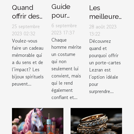
Guide
Quand
Les
pour
offrir des
meilleures
choisir le
bijoux
occasions
6 septembre
25 septembre
28 août 2023
costume
2023 17:37
spirituels
pour offrir
2023 02:32
13:22
Chaque
parfait
Voulez-vous
Découvrez
pour
un porte-
homme mérite
faire un cadeau
quand et
dans un
maximiser
cartes
un costume
mémorable qui
pourquoi offrir
magasin
leur
Lezran
qui non
a du sens et de
un porte-cartes
de luxe
impact
seulement lui
l’impact? Les
Lezran est
convient, mais
bijoux spirituels
l’option idéale
qui le rend
peuvent...
pour
également
surprendre...
confiant et...