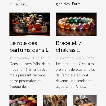
glaciales. Entre...
milieu, un...
Le rôle des
Bracelet 7
parfums dans la
chakras :
mode et le style
Comment bien
13 novembre 2023 13:00
2 novembre 2023 19:24
personnel
l’entretenir ?
Dans l'univers infini de la
Les bracelets 7 chakras
mode, un élément subtil
prennent de plus en plus
mais puissant façonne
de l’ampleur et sont
notre perception et
devenus une tendance
évoque des...
aujourd’hui. Ainsi...