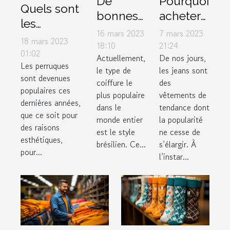
De
Pourquoi
Quels sont
bonnes
acheter
les
raisons
des
16 mars 2023
7 mars 2023
accessoires
18 mars 2023
d’utiliser
jeans
18:10
21:24
à mettre
01:02
Actuellement,
De nos jours,
le lissage
femme
Les perruques
sous une
le type de
les jeans sont
brésilien
auprès
sont devenues
perruque ?
coiffure le
des
d’un
populaires ces
plus populaire
vêtements de
dernières années,
grossiste
dans le
tendance dont
que ce soit pour
en
monde entier
la popularité
des raisons
est le style
ne cesse de
ligne ?
esthétiques,
brésilien. Ce...
s’élargir. À
pour...
l’instar...