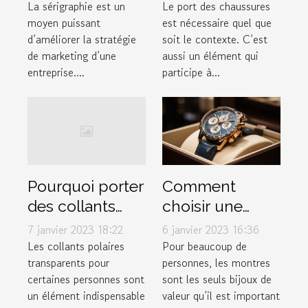
pas négliger
La sérigraphie est un
Le port des chaussures
moyen puissant
est nécessaire quel que
d’améliorer la stratégie
soit le contexte. C’est
de marketing d’une
aussi un élément qui
entreprise....
participe à...
Comment
Pourquoi porter
choisir une
des collants
montre de luxe
polaires
6 janvier 2023 16:36
7 janvier 2023 18:22
?
transparents ?
Pour beaucoup de
Les collants polaires
personnes, les montres
transparents pour
sont les seuls bijoux de
certaines personnes sont
valeur qu’il est important
un élément indispensable