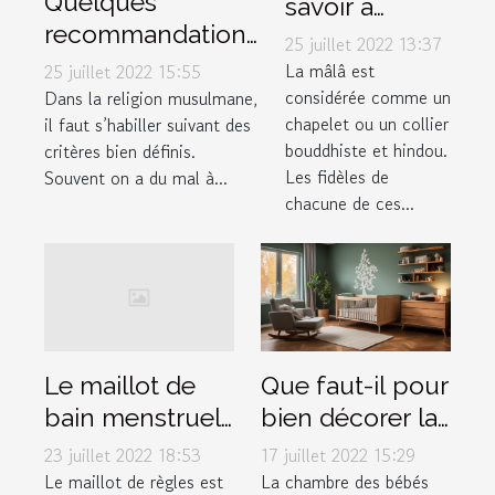
Quelques
savoir à
recommandations
propos de ce
25 juillet 2022 13:37
pour choisir un
bracelet
La mâlâ est
25 juillet 2022 15:55
bon pantalon
considérée comme un
Dans la religion musulmane,
spécial ?
chapelet ou un collier
il faut s’habiller suivant des
musulman
bouddhiste et hindou.
critères bien définis.
Les fidèles de
Souvent on a du mal à...
chacune de ces...
Que faut-il pour
Le maillot de
bien décorer la
bain menstruel :
chambre d’un
comment
17 juillet 2022 15:29
23 juillet 2022 18:53
bébé ?
fonctionne t'il ?
La chambre des bébés
Le maillot de règles est