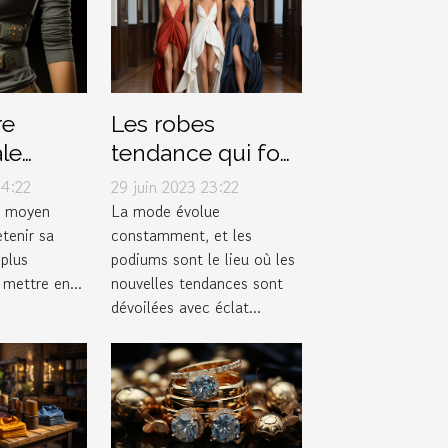
re
Les robes
le
tendance qui font
pourquoi
fureur sur les
04:22
29 juin 2023 23:22
ns votre
podiums de la
n moyen
La mode évolue
etenir sa
constamment, et les
e ?
mode
 plus
podiums sont le lieu où les
mettre en...
nouvelles tendances sont
dévoilées avec éclat...