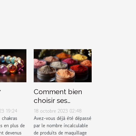
7
Comment bien
choisir ses
 bien
produits de
23 19:24
18 octobre 2023 02:48
r ?
maquillage selon
7 chakras
Avez-vous déjà été dépassé
s en plus de
par le nombre incalculable
son type de peau
ont devenus
de produits de maquillage
?