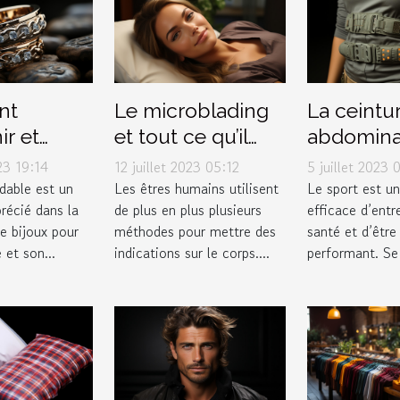
nt
Le microblading
La ceintu
ir et
et tout ce qu’il
abdomina
er vos
faut savoir à ce
pulsée : 
023 19:14
12 juillet 2023 05:12
5 juillet 2023 
n acier
propos
l'avoir da
ydable est un
Les êtres humains utilisent
Le sport est u
récié dans la
de plus en plus plusieurs
efficace d’entr
ble
garde-rob
e bijoux pour
méthodes pour mettre des
santé et d’être
 et son...
indications sur le corps....
performant. Se 