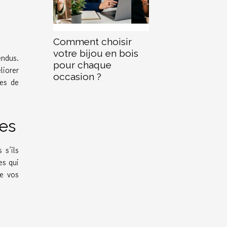
Comment choisir
votre bijou en bois
endus.
pour chaque
liorer
occasion ?
tes de
res
 s’ils
es qui
de vos