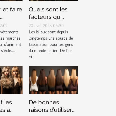
 et faire
Quels sont les
facteurs qui
e
déterminent la
02:02
20 avril 2023 06:30
valeur d'un bijou
 vêtements
Les bijoux sont depuis
 des marchés
longtemps une source de
?
i s’animent
fascination pour les gens
siècle....
du monde entier. De l’or
et...
t les
De bonnes
es à
raisons d’utiliser