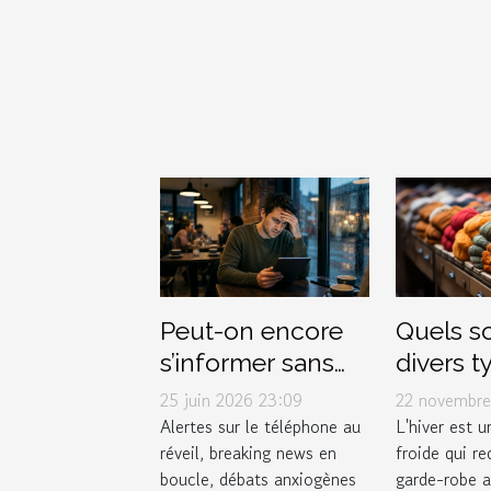
Quels so
Peut-on encore
divers t
s’informer sans
vêtemen
stresser ?
22 novembre
25 juin 2026 23:09
affronte
Enquête sur le
L'hiver est 
Alertes sur le téléphone au
froide qui re
réveil, breaking news en
efficac
lien actu-santé
garde-robe 
boucle, débats anxiogènes
l'hiver ?