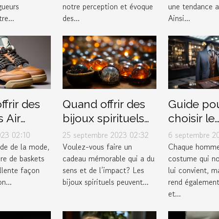
gueurs
notre perception et évoque
une tendance au
re...
des...
Ainsi...
frir des
Quand offrir des
Guide po
 Air
bijoux spirituels
choisir le
4 Retro
pour maximiser
costume p
023 02:10
25 septembre 2023 02:32
6 septembre 2
r 2023
leur impact
dans un 
de de la mode,
Voulez-vous faire un
Chaque homme
ire de baskets
cadeau mémorable qui a du
costume qui n
cadeau
de luxe
llente façon
sens et de l’impact? Les
lui convient, ma
n...
bijoux spirituels peuvent...
rend également
et...