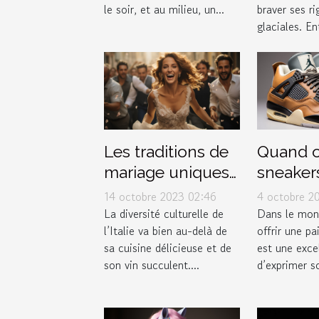
braver ses ri
le soir, et au milieu, un...
glaciales. Ent
Les traditions de
Quand of
mariage uniques
sneakers
en Italie
Jordan 
14 octobre 2023 02:46
4 octobre 2
Thunde
La diversité culturelle de
Dans le mon
l’Italie va bien au-delà de
offrir une pa
comme 
sa cuisine délicieuse et de
est une exce
son vin succulent....
d’exprimer so