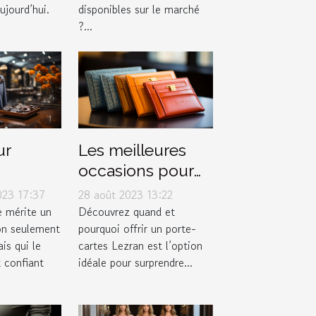
jourd’hui.
disponibles sur le marché
?...
ur
Les meilleures
occasions pour
arfait
offrir un porte-
023 17:37
28 août 2023 13:22
magasin
cartes Lezran
 mérite un
Découvrez quand et
on seulement
pourquoi offrir un porte-
is qui le
cartes Lezran est l’option
 confiant
idéale pour surprendre...