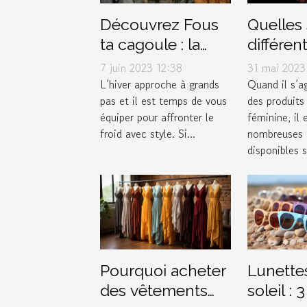
Découvrez Fous
Quelles 
ta cagoule : la
différen
boutique
options
7 juin 2023 12:38
31 mai 2023
incontournable
serviett
L’hiver approche à grands
Quand il s’ag
pas et il est temps de vous
des produits
pour vos
hygiéni
équiper pour affronter le
féminine, il 
accessoires
disponib
froid avec style. Si...
nombreuses 
d'hiver
marché 
disponibles s
femmes
Pourquoi acheter
Lunette
des vêtements
soleil : 