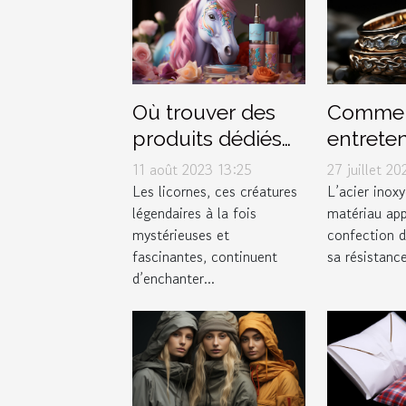
Où trouver des
Comme
produits dédiés
entreten
aux licornes ?
conserv
11 août 2023 13:25
27 juillet 2
bijoux e
Les licornes, ces créatures
L’acier inox
légendaires à la fois
matériau app
inoxyda
mystérieuses et
confection d
fascinantes, continuent
sa résistance
d’enchanter...