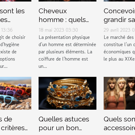
sont les
Cheveux
Concevoir
tes
homme : quels
grandir sa
 de
sont les différents
marque d
 13:36
18 mai 2023 03:30
29 avril 2023 
es
types de dégradé
vêtement
it de choisir
La présentation physique
Le marché des
 d’hygiène
d’un homme est déterminée
constitue l’un
ques
?
existe de
par plusieurs éléments. La
économiques qu
les sur le
options
coiffure de l’homme est
le plus au XIXe 
pour les
ur...
un...
 ?
s de
Quelles astuces
Quels son
3 critères
pour un bon
accessoir