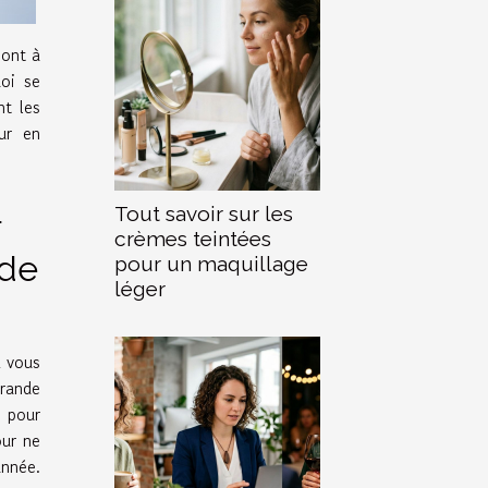
sont à
oi se
nt les
ur en
Tout savoir sur les
r
crèmes teintées
 de
pour un maquillage
léger
z vous
grande
 pour
our ne
année.