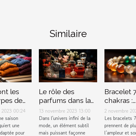
Similaire
nt les
Le rôle des
Bracelet 
ypes de
parfums dans la
chakras :
ts pour
mode et le style
Comment
 2023 00:24
13 novembre 2023 13:00
2 novembre 20
r
personnel
l’entreteni
une saison
Dans l'univers infini de la
Les bracelets 
quiert une
mode, un élément subtil
prennent de plu
ement
adaptée pour
mais puissant façonne
l’ampleur et s