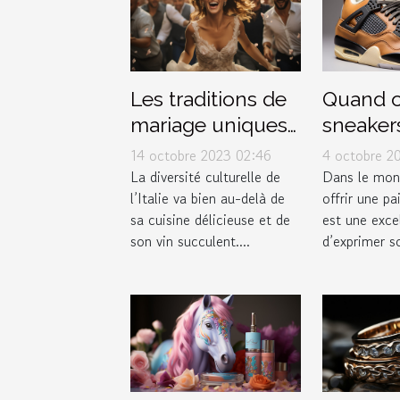
Les traditions de
Quand of
mariage uniques
sneakers
en Italie
Jordan 
14 octobre 2023 02:46
4 octobre 2
Thunde
La diversité culturelle de
Dans le mon
l’Italie va bien au-delà de
offrir une pa
comme 
sa cuisine délicieuse et de
est une exce
son vin succulent....
d’exprimer so