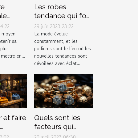
re
Les robes
le
tendance qui font
pourquoi
fureur sur les
04:22
29 juin 2023 23:22
ns votre
podiums de la
n moyen
La mode évolue
etenir sa
constamment, et les
e ?
mode
 plus
podiums sont le lieu où les
mettre en...
nouvelles tendances sont
dévoilées avec éclat...
 et faire
Quels sont les
facteurs qui
e
déterminent la
02:02
20 avril 2023 06:30