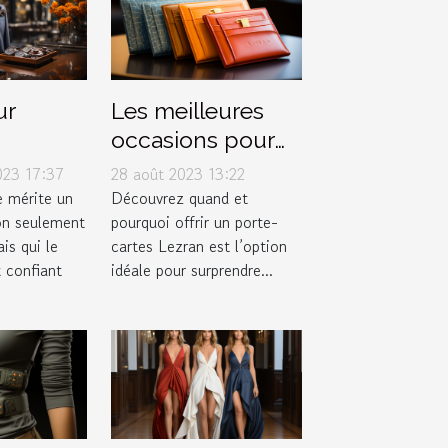
ur
Les meilleures
occasions pour
arfait
offrir un porte-
023 17:37
28 août 2023 13:22
magasin
cartes Lezran
 mérite un
Découvrez quand et
on seulement
pourquoi offrir un porte-
is qui le
cartes Lezran est l’option
 confiant
idéale pour surprendre...