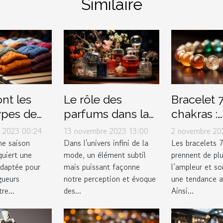
Similaire
nt les
Le rôle des
Bracelet 
ypes de
parfums dans la
chakras :
ts pour
mode et le style
Comment
 2023 00:24
13 novembre 2023 13:00
2 novembre 20
r
personnel
l’entreteni
une saison
Dans l'univers infini de la
Les bracelets 
quiert une
mode, un élément subtil
prennent de plu
ement
adaptée pour
mais puissant façonne
l’ampleur et s
gueurs
notre perception et évoque
une tendance au
re...
des...
Ainsi...