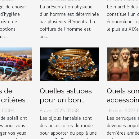
es
types de dégradé
vêtement
it de choisir
La présentation physique
Le marché des
 d’hygiène
d’un homme est déterminée
constitue l’un
ques
?
existe de
par plusieurs éléments. La
économiques qu
les sur le
options
coiffure de l’homme est
le plus au XIXe 
pour les
ur...
un...
 ?
s de
Quelles astuces
Quels son
3 critères
pour un bon
accessoir
ire de bon
choix de bijoux
mettre so
3 00:04
8 avril 2023 02:58
18 mars 2023 
fantaisie ?
perruque 
 de soleil ont
Les bijoux fantaisie sont
Les perruques 
es pour vous
des accessoires de mode
devenues popul
éger vos yeux
pour apporter du pep à une
dernières année