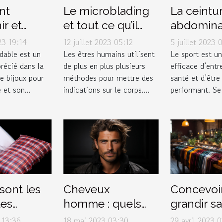
nt
Le microblading
La ceintu
ir et
et tout ce qu’il
abdomina
er vos
faut savoir à ce
pulsée : 
023 19:14
12 juillet 2023 05:12
5 juillet 2023 
n acier
propos
l'avoir da
ydable est un
Les êtres humains utilisent
Le sport est u
récié dans la
de plus en plus plusieurs
efficace d’entr
ble
garde-rob
e bijoux pour
méthodes pour mettre des
santé et d’être
 et son...
indications sur le corps....
performant. Se 
sont les
Cheveux
Concevoir
tes
homme : quels
grandir sa
 de
sont les différents
marque d
 13:36
18 mai 2023 03:30
29 avril 2023 