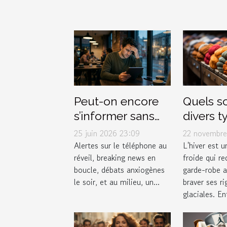
Quels so
Peut-on encore
divers t
s’informer sans
vêtemen
stresser ?
22 novembre
25 juin 2026 23:09
affronte
Enquête sur le
L'hiver est 
Alertes sur le téléphone au
froide qui re
réveil, breaking news en
efficac
lien actu-santé
garde-robe 
boucle, débats anxiogènes
l'hiver ?
braver ses ri
le soir, et au milieu, un...
glaciales. Ent