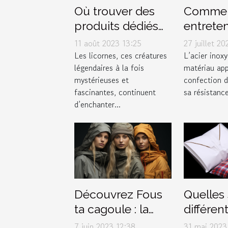
Où trouver des
Comme
produits dédiés
entreten
aux licornes ?
conserv
11 août 2023 13:25
27 juillet 2
bijoux e
Les licornes, ces créatures
L’acier inox
légendaires à la fois
matériau app
inoxyda
mystérieuses et
confection d
fascinantes, continuent
sa résistance
d’enchanter...
Découvrez Fous
Quelles 
ta cagoule : la
différen
boutique
options
7 juin 2023 12:38
31 mai 2023