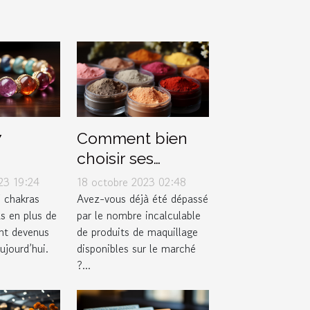
7
Comment bien
choisir ses
 bien
produits de
23 19:24
18 octobre 2023 02:48
r ?
maquillage selon
7 chakras
Avez-vous déjà été dépassé
s en plus de
par le nombre incalculable
son type de peau
ont devenus
de produits de maquillage
?
jourd’hui.
disponibles sur le marché
?...