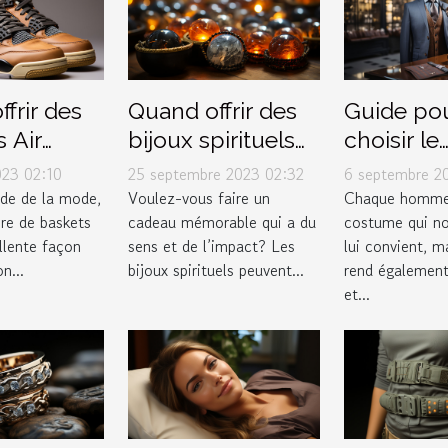
frir des
Quand offrir des
Guide po
 Air
bijoux spirituels
choisir le
4 Retro
pour maximiser
costume p
023 02:10
25 septembre 2023 02:32
6 septembre 2
r 2023
leur impact
dans un 
de de la mode,
Voulez-vous faire un
Chaque homme
ire de baskets
cadeau mémorable qui a du
costume qui n
cadeau
de luxe
llente façon
sens et de l’impact? Les
lui convient, ma
n...
bijoux spirituels peuvent...
rend également
et...