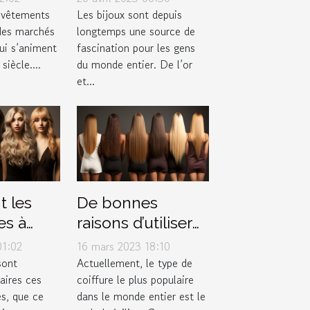
valeur d'un bijou
 vêtements
Les bijoux sont depuis
 des marchés
longtemps une source de
?
i s’animent
fascination pour les gens
siècle....
du monde entier. De l’or
et...
t les
De bonnes
es à
raisons d’utiliser
us une
le lissage
01:02
16 mars 2023 18:10
?
brésilien
sont
Actuellement, le type de
aires ces
coiffure le plus populaire
s, que ce
dans le monde entier est le