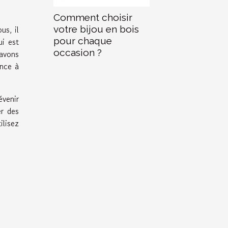
Comment choisir
votre bijou en bois
us, il
pour chaque
i est
occasion ?
savons
ance à
évenir
er des
ilisez