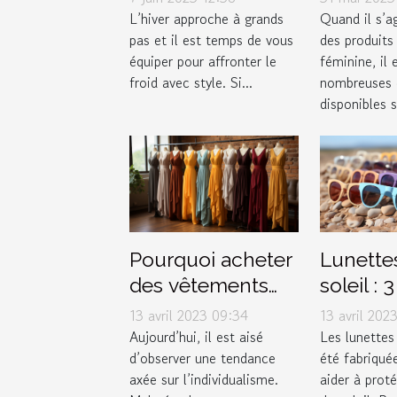
incontournable
serviett
L’hiver approche à grands
Quand il s’ag
pas et il est temps de vous
des produits
pour vos
hygiéni
équiper pour affronter le
féminine, il 
accessoires
disponib
froid avec style. Si...
nombreuses 
d'hiver
marché 
disponibles s
femmes
Pourquoi acheter
Lunette
des vêtements
soleil : 
dans une
pour fa
13 avril 2023 09:34
13 avril 202
boutique de
choix
Aujourd’hui, il est aisé
Les lunettes
d’observer une tendance
été fabriqué
couple ?
axée sur l’individualisme.
aider à prot