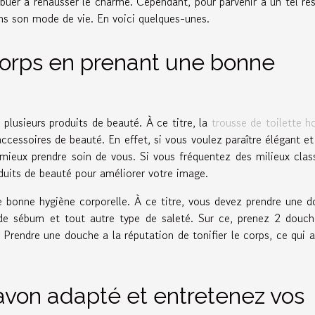
buer à rehausser le charme. Cependant, pour parvenir à un tel rés
dans son mode de vie. En voici quelques-unes.
corps en prenant une bonne
plusieurs produits de beauté. À ce titre, la
trousse de toilette
ccessoires de beauté. En effet, si vous voulez paraître élégant et
ieux prendre soin de vous. Si vous fréquentez des milieux class
duits de beauté pour améliorer votre image.
ne bonne hygiène corporelle. À ce titre, vous devez prendre une 
s de sébum et tout autre type de saleté. Sur ce, prenez 2 douc
 Prendre une douche a la réputation de tonifier le corps, ce qui a
savon adapté et entretenez vos