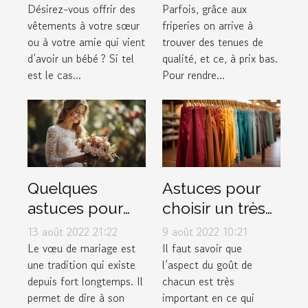
faire de bon
friperie en ligne
Désirez-vous offrir des
Parfois, grâce aux
vêtements à votre sœur
friperies on arrive à
choix
?
ou à votre amie qui vient
trouver des tenues de
d’avoir un bébé ? Si tel
qualité, et ce, à prix bas.
est le cas...
Pour rendre...
Quelques
Astuces pour
astuces pour
choisir un très
rédiger
bon pantalon
13 août 2022 21:22
9 août 2022 10:21
facilement ses
musulman
Le vœu de mariage est
Il faut savoir que
une tradition qui existe
l’aspect du goût de
vœux de
depuis fort longtemps. Il
chacun est très
mariage
permet de dire à son
important en ce qui