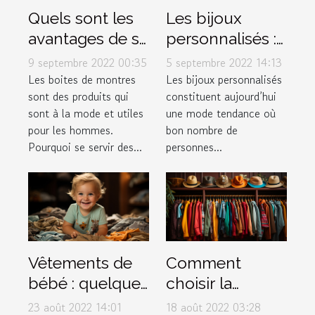
Quels sont les
Les bijoux
avantages de se
personnalisés :
procurer les
une mode en
9 septembre 2022 00:35
5 septembre 2022 14:13
différentes
expansion
Les boites de montres
Les bijoux personnalisés
sont des produits qui
constituent aujourd’hui
boites de
sont à la mode et utiles
une mode tendance où
montres à la
pour les hommes.
bon nombre de
mode ?
Pourquoi se servir des...
personnes...
Vêtements de
Comment
bébé : quelques
choisir la
conseils pour
meilleure
23 août 2022 14:01
18 août 2022 03:28