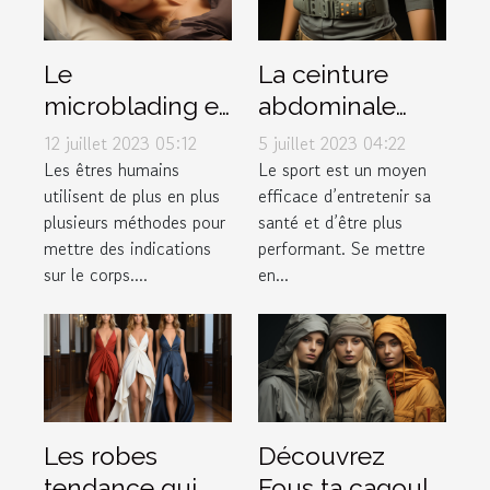
Le
La ceinture
microblading et
abdominale
tout ce qu’il faut
pulsée :
12 juillet 2023 05:12
5 juillet 2023 04:22
savoir à ce
pourquoi l'avoir
Les êtres humains
Le sport est un moyen
utilisent de plus en plus
efficace d’entretenir sa
propos
dans votre
plusieurs méthodes pour
santé et d’être plus
garde-robe ?
mettre des indications
performant. Se mettre
sur le corps....
en...
Les robes
Découvrez
tendance qui
Fous ta cagoule