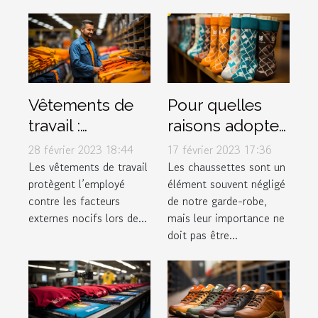
Vêtements de
Pour quelles
travail :
raisons adopter
pourquoi est-ce
les Chaussettes
28 février 2023 18:44
17 février 2023 17:36
si important ?
Marchill Socks ?
Les vêtements de travail
Les chaussettes sont un
protègent l’employé
élément souvent négligé
contre les facteurs
de notre garde-robe,
externes nocifs lors de...
mais leur importance ne
doit pas être...