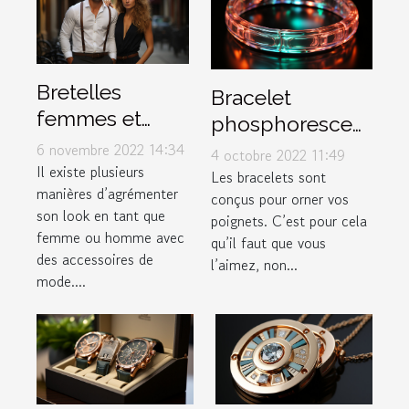
Bretelles
Bracelet
femmes et
phosphorescent
hommes :
: illuminez votre
6 novembre 2022 14:34
4 octobre 2022 11:49
comment les
Il existe plusieurs
poignet !
Les bracelets sont
manières d’agrémenter
porter ?
conçus pour orner vos
son look en tant que
poignets. C’est pour cela
femme ou homme avec
qu’il faut que vous
des accessoires de
l’aimez, non...
mode....