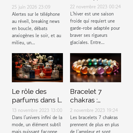
vêtements pour
stresser ?
22 novembre 2023 00:24
25 juin 2026 23:09
affronter
Enquête sur le
L'hiver est une saison
Alertes sur le téléphone
froide qui requiert une
au réveil, breaking news
efficacement
lien actu-santé
garde-robe adaptée pour
en boucle, débats
l'hiver ?
braver ses rigueurs
anxiogènes le soir, et au
glaciales. Entre...
milieu, un...
Le rôle des
Bracelet 7
parfums dans la
chakras :
mode et le style
Comment bien
13 novembre 2023 13:00
2 novembre 2023 19:24
personnel
l’entretenir ?
Dans l'univers infini de la
Les bracelets 7 chakras
mode, un élément subtil
prennent de plus en plus
mais puissant façonne
de l’ampleur et sont