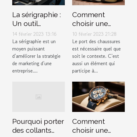
La sérigraphie :
Comment
Un outil
choisir une
marketing à ne
chaussure ?
14 février 2023 13:16
10 février 2023 21:28
pas négliger
La sérigraphie est un
Le port des chaussures
moyen puissant
est nécessaire quel que
d’améliorer la stratégie
soit le contexte. C’est
de marketing d’une
aussi un élément qui
entreprise....
participe à...
Comment
Pourquoi porter
choisir une
des collants