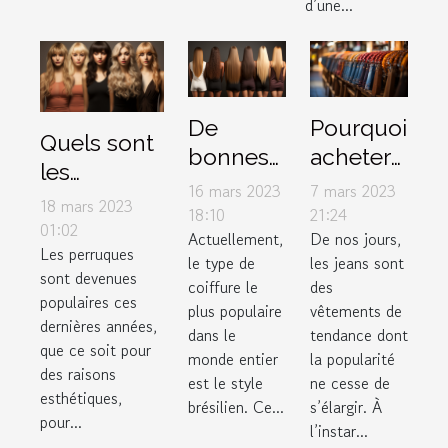
d’une...
De
Pourquoi
Quels sont
bonnes
acheter
les
raisons
des
16 mars 2023
7 mars 2023
accessoires
18 mars 2023
d’utiliser
jeans
18:10
21:24
à mettre
01:02
Actuellement,
De nos jours,
le lissage
femme
Les perruques
sous une
le type de
les jeans sont
brésilien
auprès
sont devenues
perruque ?
coiffure le
des
d’un
populaires ces
plus populaire
vêtements de
dernières années,
grossiste
dans le
tendance dont
que ce soit pour
en
monde entier
la popularité
des raisons
est le style
ne cesse de
ligne ?
esthétiques,
brésilien. Ce...
s’élargir. À
pour...
l’instar...