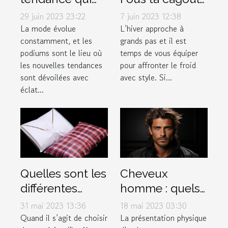
font fureur sur
: la boutique
29 juin 2023 23:22
7 juin 2023 12:38
les podiums de
incontournable
La mode évolue
L’hiver approche à
constamment, et les
grands pas et il est
la mode
pour vos
podiums sont le lieu où
temps de vous équiper
accessoires
les nouvelles tendances
pour affronter le froid
d'hiver
sont dévoilées avec
avec style. Si...
éclat...
Quelles sont les
Cheveux
différentes
homme : quels
options de
sont les
31 mai 2023 13:36
18 mai 2023 03:30
serviettes
différents types
Quand il s’agit de choisir
La présentation physique