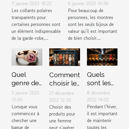
montre de luxe
polaires
6 janvier 2023 16:36
7 janvier 2023 18:22
?
transparents ?
Pour beaucoup de
Les collants polaires
personnes, les montres
transparents pour
sont les seuls bijoux de
certaines personnes sont
valeur qu’il est important
un élément indispensable
de bien choisir....
de la garde-robe,...
Quel
Quels
Comment
genre de
sont les
choisir le
bague de
critères
meilleur
3 janvier 2023
8 décembre
21 décembre
fiançailles
de choix
box pour
13:00
2022 14:02
2022 12:30
Lorsque vous
Pendant l’hiver,
Choisir des
faut-il
d’une
femme ?
commencez à
il est important
produits pour
offrir à sa
parfaite
chercher une
de maintenir
une femme
chérie ?
paire de
bague de
toutes les
peut s’avérer