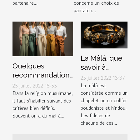
partenaire...
concerne un choix de
pantalon...
La Mâlâ, que
Quelques
savoir à
recommandations
propos de ce
25 juillet 2022 13:37
pour choisir un
bracelet
La mâlâ est
25 juillet 2022 15:55
bon pantalon
considérée comme un
Dans la religion musulmane,
spécial ?
chapelet ou un collier
il faut s’habiller suivant des
musulman
bouddhiste et hindou.
critères bien définis.
Les fidèles de
Souvent on a du mal à...
chacune de ces...