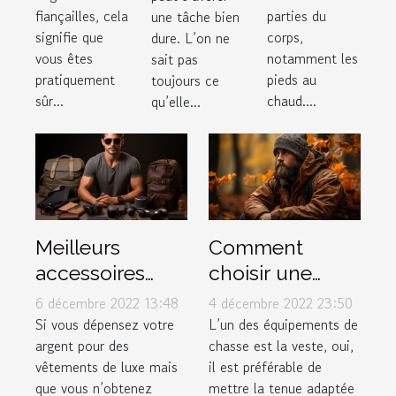
bottes
fiançailles, cela
parties du
une tâche bien
pour
signifie que
corps,
dure. L’on ne
vous êtes
notamment les
sait pas
l’hiver ?
pratiquement
pieds au
toujours ce
sûr...
chaud....
qu’elle...
Meilleurs
Comment
accessoires
choisir une
pour hommes
veste de chasse
6 décembre 2022 13:48
4 décembre 2022 23:50
?
Si vous dépensez votre
L’un des équipements de
argent pour des
chasse est la veste, oui,
vêtements de luxe mais
il est préférable de
que vous n’obtenez
mettre la tenue adaptée