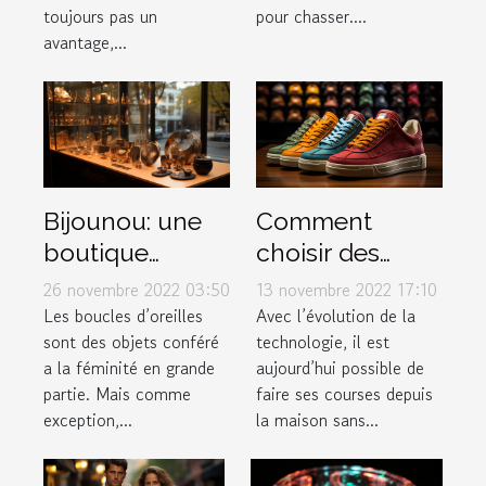
toujours pas un
pour chasser....
avantage,...
Bijounou: une
Comment
boutique
choisir des
ouverte pour
baskets dans
26 novembre 2022 03:50
13 novembre 2022 17:10
les boucles
une boutique
Les boucles d’oreilles
Avec l’évolution de la
sont des objets conféré
technologie, il est
d'oreilles en
en ligne ?
a la féminité en grande
aujourd’hui possible de
acier
partie. Mais comme
faire ses courses depuis
inoxydable
exception,...
la maison sans...