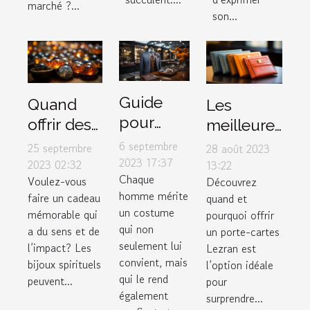
marché ?...
son...
Guide
Quand
Les
pour
offrir des
meilleures
choisir le
bijoux
occasions
6 septembre
25 septembre
28 août 2023
costume
2023 17:37
spirituels
pour offrir
2023 02:32
13:22
Chaque
parfait
Voulez-vous
Découvrez
pour
un porte-
homme mérite
faire un cadeau
quand et
dans un
maximiser
cartes
un costume
mémorable qui
pourquoi offrir
magasin
leur
Lezran
qui non
a du sens et de
un porte-cartes
de luxe
impact
seulement lui
l’impact? Les
Lezran est
convient, mais
bijoux spirituels
l’option idéale
qui le rend
peuvent...
pour
également
surprendre...