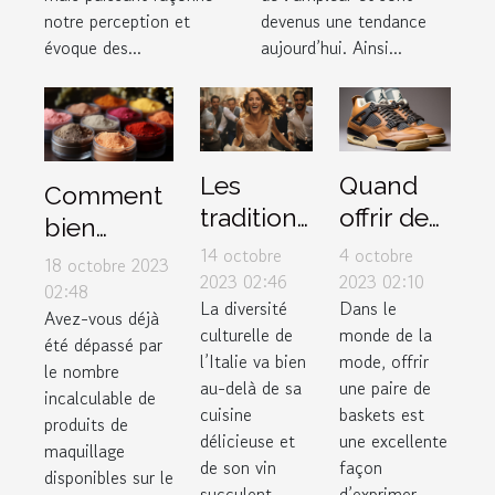
notre perception et
devenus une tendance
évoque des...
aujourd’hui. Ainsi...
Les
Quand
Comment
traditions
offrir des
bien
de
sneakers
14 octobre
4 octobre
choisir ses
18 octobre 2023
mariage
Air
2023 02:46
2023 02:10
produits
02:48
La diversité
Dans le
uniques
Jordan 4
Avez-vous déjà
de
culturelle de
monde de la
en Italie
Retro
été dépassé par
maquillage
l’Italie va bien
mode, offrir
le nombre
Thunder
selon son
au-delà de sa
une paire de
incalculable de
2023
cuisine
baskets est
type de
produits de
comme
délicieuse et
une excellente
peau ?
maquillage
de son vin
façon
cadeau
disponibles sur le
succulent....
d’exprimer