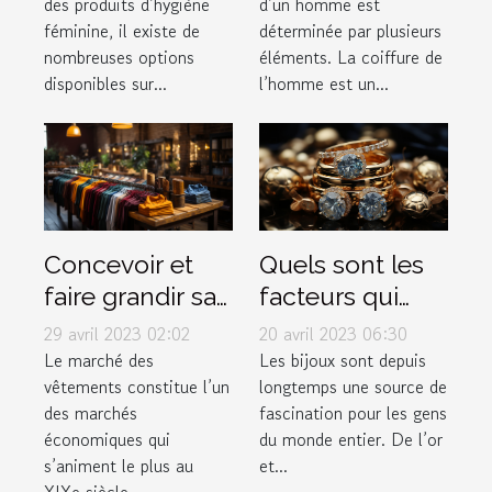
des produits d’hygiène
d’un homme est
hygiéniques
de dégradé ?
féminine, il existe de
déterminée par plusieurs
disponibles sur
nombreuses options
éléments. La coiffure de
le marché pour
disponibles sur...
l’homme est un...
les femmes ?
Concevoir et
Quels sont les
faire grandir sa
facteurs qui
marque de
déterminent la
29 avril 2023 02:02
20 avril 2023 06:30
vêtement
valeur d'un
Le marché des
Les bijoux sont depuis
vêtements constitue l’un
longtemps une source de
bijou ?
des marchés
fascination pour les gens
économiques qui
du monde entier. De l’or
s’animent le plus au
et...
XIXe siècle....