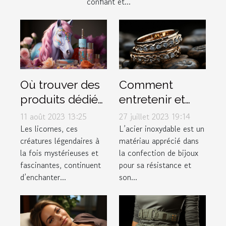
confiant et...
Où trouver des
Comment
produits dédiés
entretenir et
aux licornes ?
conserver vos
11 août 2023 13:25
27 juillet 2023 19:14
bijoux en acier
Les licornes, ces
L’acier inoxydable est un
créatures légendaires à
matériau apprécié dans
inoxydable
la fois mystérieuses et
la confection de bijoux
fascinantes, continuent
pour sa résistance et
d’enchanter...
son...