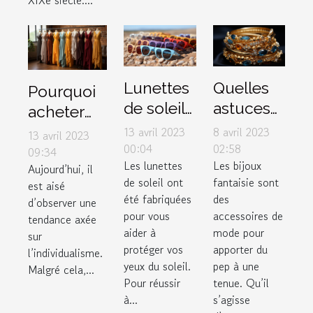
Lunettes
Quelles
Pourquoi
de soleil :
astuces
acheter
3 critères
pour un
des
13 avril 2023
8 avril 2023
13 avril 2023
pour
bon
00:04
02:58
vêtements
09:34
Les lunettes
Les bijoux
faire de
choix de
Aujourd’hui, il
dans une
de soleil ont
fantaisie sont
est aisé
bon
bijoux
boutique
été fabriquées
des
d’observer une
choix
fantaisie
de couple
pour vous
accessoires de
tendance axée
?
?
aider à
mode pour
sur
protéger vos
apporter du
l’individualisme.
yeux du soleil.
pep à une
Malgré cela,...
Pour réussir
tenue. Qu’il
à...
s’agisse