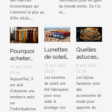
des marchés
fascination pour les gens
économiques qui
du monde entier. De l’or
s’animent le plus au
et...
XIXe siècle....
Lunettes
Quelles
Pourquoi
de soleil :
astuces
acheter
3 critères
pour un
des
13 avril 2023
8 avril 2023
13 avril 2023
pour
bon
00:04
02:58
vêtements
09:34
Les lunettes
Les bijoux
faire de
choix de
Aujourd’hui, il
dans une
de soleil ont
fantaisie sont
est aisé
bon
bijoux
boutique
été fabriquées
des
d’observer une
choix
fantaisie
de couple
pour vous
accessoires de
tendance axée
?
?
aider à
mode pour
sur
protéger vos
apporter du
l’individualisme.