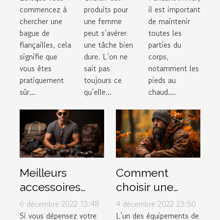
commencez à
il est important
produits pour
offrir à sa
parfaite
chercher une
de maintenir
une femme
chérie ?
paire de
bague de
toutes les
peut s’avérer
bottes
fiançailles, cela
parties du
une tâche bien
pour
signifie que
corps,
dure. L’on ne
vous êtes
notamment les
sait pas
l’hiver ?
pratiquement
pieds au
toujours ce
sûr...
chaud....
qu’elle...
Meilleurs
Comment
accessoires
choisir une
pour hommes
veste de chasse
6 décembre 2022 13:48
4 décembre 2022 23:50
?
Si vous dépensez votre
L’un des équipements de