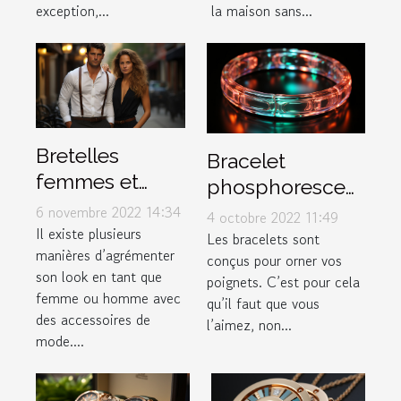
inoxydable
exception,...
la maison sans...
Bretelles
Bracelet
femmes et
phosphorescent
hommes :
: illuminez votre
6 novembre 2022 14:34
4 octobre 2022 11:49
comment les
Il existe plusieurs
poignet !
Les bracelets sont
manières d’agrémenter
porter ?
conçus pour orner vos
son look en tant que
poignets. C’est pour cela
femme ou homme avec
qu’il faut que vous
des accessoires de
l’aimez, non...
mode....