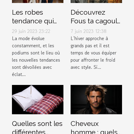
Les robes
Découvrez
tendance qui
Fous ta cagoule
font fureur sur
: la boutique
29 juin 2023 23:22
7 juin 2023 12:38
les podiums de
incontournable
La mode évolue
L’hiver approche à
constamment, et les
grands pas et il est
la mode
pour vos
podiums sont le lieu où
temps de vous équiper
accessoires
les nouvelles tendances
pour affronter le froid
d'hiver
sont dévoilées avec
avec style. Si...
éclat...
Quelles sont les
Cheveux
différentes
homme : quels