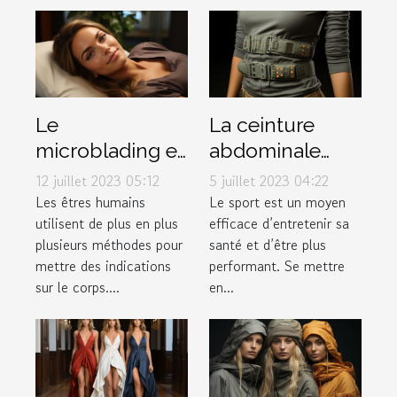
Le
La ceinture
microblading et
abdominale
tout ce qu’il faut
pulsée :
12 juillet 2023 05:12
5 juillet 2023 04:22
savoir à ce
pourquoi l'avoir
Les êtres humains
Le sport est un moyen
utilisent de plus en plus
efficace d’entretenir sa
propos
dans votre
plusieurs méthodes pour
santé et d’être plus
garde-robe ?
mettre des indications
performant. Se mettre
sur le corps....
en...