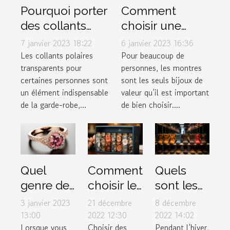
Comment
Pourquoi porter
choisir une
des collants
montre de luxe
polaires
6 janvier 2023 16:36
7 janvier 2023 18:22
?
transparents ?
Pour beaucoup de
Les collants polaires
personnes, les montres
transparents pour
sont les seuls bijoux de
certaines personnes sont
valeur qu’il est important
un élément indispensable
de bien choisir....
de la garde-robe,...
Quel
Quels
Comment
genre de
sont les
choisir le
bague de
critères
meilleur
3 janvier 2023
8 décembre
21 décembre
fiançailles
de choix
box pour
13:00
2022 14:02
2022 12:30
Lorsque vous
Pendant l’hiver,
Choisir des
faut-il
d’une
femme ?