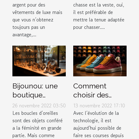
argent pour des
chasse est la veste, oui,
vêtements de luxe mais
il est préférable de
que vous n’obtenez
mettre la tenue adaptée
toujours pas un
pour chasser....
avantage,...
Bijounou: une
Comment
boutique
choisir des
ouverte pour
baskets dans
26 novembre 2022 03:50
13 novembre 2022 17:10
les boucles
une boutique
Les boucles d’oreilles
Avec l’évolution de la
sont des objets conféré
technologie, il est
d'oreilles en
en ligne ?
a la féminité en grande
aujourd’hui possible de
acier
partie. Mais comme
faire ses courses depuis