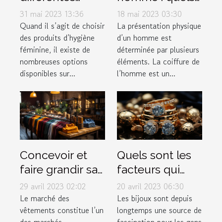
options de
sont les
31 mai 2023 13:36
18 mai 2023 03:30
serviettes
différents types
Quand il s’agit de choisir
La présentation physique
des produits d’hygiène
d’un homme est
hygiéniques
de dégradé ?
féminine, il existe de
déterminée par plusieurs
disponibles sur
nombreuses options
éléments. La coiffure de
le marché pour
disponibles sur...
l’homme est un...
les femmes ?
Concevoir et
Quels sont les
faire grandir sa
facteurs qui
marque de
déterminent la
29 avril 2023 02:02
20 avril 2023 06:30
vêtement
valeur d'un
Le marché des
Les bijoux sont depuis
vêtements constitue l’un
longtemps une source de
bijou ?