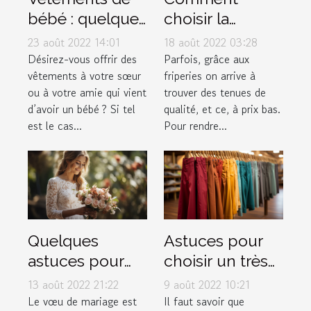
bébé : quelques
choisir la
conseils pour
meilleure
23 août 2022 14:01
18 août 2022 03:28
faire de bon
friperie en ligne
Désirez-vous offrir des
Parfois, grâce aux
vêtements à votre sœur
friperies on arrive à
choix
?
ou à votre amie qui vient
trouver des tenues de
d’avoir un bébé ? Si tel
qualité, et ce, à prix bas.
est le cas...
Pour rendre...
Quelques
Astuces pour
astuces pour
choisir un très
rédiger
bon pantalon
13 août 2022 21:22
9 août 2022 10:21
facilement ses
musulman
Le vœu de mariage est
Il faut savoir que