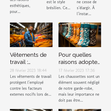
est le style
ne cesse de
ligne ?
esthétiques,
brésilien. Ce...
s’élargir. À
pour...
l’instar...
Vêtements de
Pour quelles
travail :
raisons adopter
pourquoi est-ce
les Chaussettes
28 février 2023 18:44
17 février 2023 17:36
si important ?
Marchill Socks ?
Les vêtements de travail
Les chaussettes sont un
protègent l’employé
élément souvent négligé
contre les facteurs
de notre garde-robe,
externes nocifs lors de...
mais leur importance ne
doit pas être...