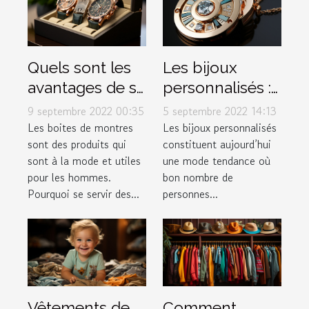
Quels sont les
Les bijoux
avantages de se
personnalisés :
procurer les
une mode en
9 septembre 2022 00:35
5 septembre 2022 14:13
différentes
expansion
Les boites de montres
Les bijoux personnalisés
sont des produits qui
constituent aujourd’hui
boites de
sont à la mode et utiles
une mode tendance où
montres à la
pour les hommes.
bon nombre de
mode ?
Pourquoi se servir des...
personnes...
Vêtements de
Comment