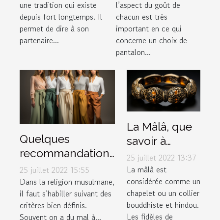
une tradition qui existe
l’aspect du goût de
vœux de
depuis fort longtemps. Il
chacun est très
mariage
permet de dire à son
important en ce qui
partenaire...
concerne un choix de
pantalon...
La Mâlâ, que
Quelques
savoir à
recommandations
propos de ce
25 juillet 2022 13:37
pour choisir un
bracelet
La mâlâ est
25 juillet 2022 15:55
bon pantalon
considérée comme un
Dans la religion musulmane,
spécial ?
chapelet ou un collier
il faut s’habiller suivant des
musulman
bouddhiste et hindou.
critères bien définis.
Les fidèles de
Souvent on a du mal à...