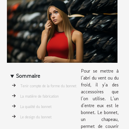
Pour se mettre à
Sommaire
l’abri du vent ou du
froid, il y’a des
Tenir compte de la forme du bonnet
accessoires que
La matière de fabrication
l’on utilise. L’un
d’entre eux est le
La qualité du bonnet
bonnet. Le bonnet,
Le design du bonnet
un chapeau,
permet de couvrir