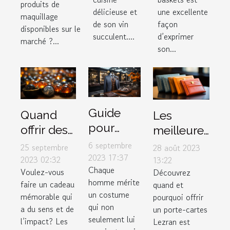
type de
produits de
comme
délicieuse et
une excellente
peau ?
maquillage
de son vin
façon
cadeau
disponibles sur le
succulent....
d’exprimer
marché ?...
son...
Guide
Quand
Les
pour
offrir des
meilleures
choisir le
bijoux
occasions
6 septembre
25 septembre
28 août 2023
costume
2023 17:37
spirituels
pour offrir
2023 02:32
13:22
Chaque
parfait
Voulez-vous
Découvrez
pour
un porte-
homme mérite
faire un cadeau
quand et
dans un
maximiser
cartes
un costume
mémorable qui
pourquoi offrir
magasin
leur
Lezran
qui non
a du sens et de
un porte-cartes
de luxe
impact
seulement lui
l’impact? Les
Lezran est