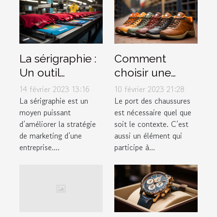
La sérigraphie :
Comment
Un outil
choisir une
marketing à ne
chaussure ?
14 février 2023 13:16
10 février 2023 21:28
pas négliger
La sérigraphie est un
Le port des chaussures
moyen puissant
est nécessaire quel que
d’améliorer la stratégie
soit le contexte. C’est
de marketing d’une
aussi un élément qui
entreprise....
participe à...