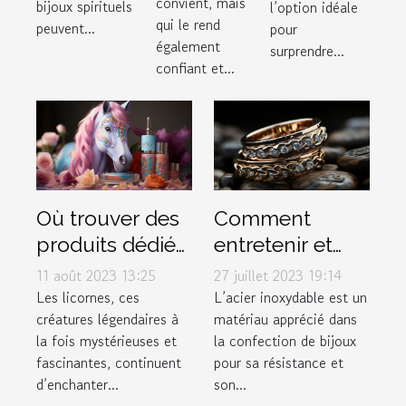
convient, mais
bijoux spirituels
l’option idéale
qui le rend
peuvent...
pour
également
surprendre...
confiant et...
Où trouver des
Comment
produits dédiés
entretenir et
aux licornes ?
conserver vos
11 août 2023 13:25
27 juillet 2023 19:14
bijoux en acier
Les licornes, ces
L’acier inoxydable est un
créatures légendaires à
matériau apprécié dans
inoxydable
la fois mystérieuses et
la confection de bijoux
fascinantes, continuent
pour sa résistance et
d’enchanter...
son...