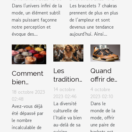
personnel
l’entretenir ?
Dans l'univers infini de la
Les bracelets 7 chakras
mode, un élément subtil
prennent de plus en plus
mais puissant façonne
de l’ampleur et sont
notre perception et
devenus une tendance
évoque des...
aujourd’hui. Ainsi...
Les
Quand
Comment
traditions
offrir des
bien
de
sneakers
14 octobre
4 octobre
choisir ses
18 octobre 2023
mariage
Air
2023 02:46
2023 02:10
produits
02:48
La diversité
Dans le
uniques
Jordan 4
Avez-vous déjà
de
culturelle de
monde de la
en Italie
Retro
été dépassé par
maquillage
l’Italie va bien
mode, offrir
le nombre
Thunder
selon son
au-delà de sa
une paire de
incalculable de
2023
cuisine
baskets est