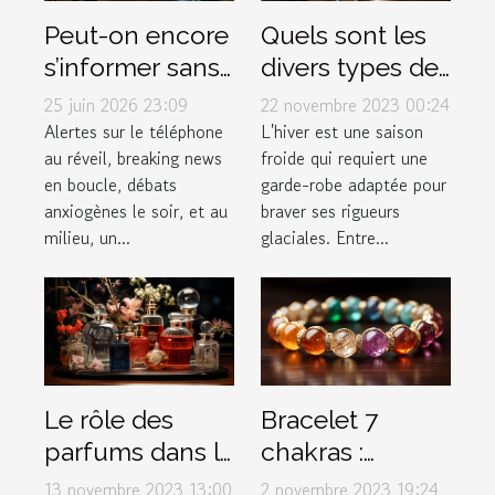
Quels sont les
Peut-on encore
divers types de
s’informer sans
vêtements pour
stresser ?
22 novembre 2023 00:24
25 juin 2026 23:09
affronter
Enquête sur le
L'hiver est une saison
Alertes sur le téléphone
froide qui requiert une
au réveil, breaking news
efficacement
lien actu-santé
garde-robe adaptée pour
en boucle, débats
l'hiver ?
braver ses rigueurs
anxiogènes le soir, et au
glaciales. Entre...
milieu, un...
Le rôle des
Bracelet 7
parfums dans la
chakras :
mode et le style
Comment bien
13 novembre 2023 13:00
2 novembre 2023 19:24