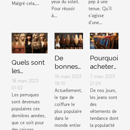
yeux du soleil.
pep à une
Malgré cela,...
Pour réussir
tenue. Qu’il
à...
s’agisse
d’une...
De
Pourquoi
Quels sont
bonnes
acheter
les
raisons
des
16 mars 2023
7 mars 2023
accessoires
18 mars 2023
d’utiliser
jeans
18:10
21:24
à mettre
01:02
Actuellement,
De nos jours,
le lissage
femme
Les perruques
sous une
le type de
les jeans sont
brésilien
auprès
sont devenues
perruque ?
coiffure le
des
d’un
populaires ces
plus populaire
vêtements de
dernières années,
grossiste
dans le
tendance dont
que ce soit pour
en
monde entier
la popularité
des raisons