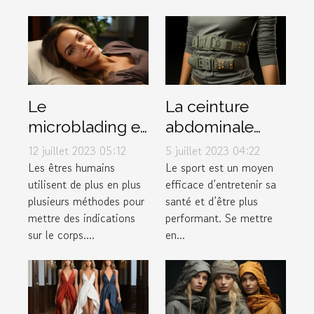
Le
La ceinture
microblading et
abdominale
tout ce qu’il faut
pulsée :
12 juillet 2023 05:12
5 juillet 2023 04:22
savoir à ce
pourquoi l'avoir
Les êtres humains
Le sport est un moyen
utilisent de plus en plus
efficace d’entretenir sa
propos
dans votre
plusieurs méthodes pour
santé et d’être plus
garde-robe ?
mettre des indications
performant. Se mettre
sur le corps....
en...