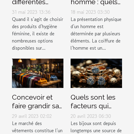
différentes
homme : quels
options de
sont les
31 mai 2023 13:36
18 mai 2023 03:30
serviettes
différents types
Quand il s’agit de choisir
La présentation physique
des produits d’hygiène
d’un homme est
hygiéniques
de dégradé ?
féminine, il existe de
déterminée par plusieurs
disponibles sur
nombreuses options
éléments. La coiffure de
le marché pour
disponibles sur...
l’homme est un...
les femmes ?
Concevoir et
Quels sont les
faire grandir sa
facteurs qui
marque de
déterminent la
29 avril 2023 02:02
20 avril 2023 06:30
vêtement
valeur d'un
Le marché des
Les bijoux sont depuis
vêtements constitue l’un
longtemps une source de
bijou ?