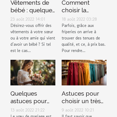
Vêtements de
Comment
bébé : quelques
choisir la
conseils pour
meilleure
23 août 2022 14:01
18 août 2022 03:28
faire de bon
friperie en ligne
Désirez-vous offrir des
Parfois, grâce aux
vêtements à votre sœur
friperies on arrive à
choix
?
ou à votre amie qui vient
trouver des tenues de
d’avoir un bébé ? Si tel
qualité, et ce, à prix bas.
est le cas...
Pour rendre...
Quelques
Astuces pour
astuces pour
choisir un très
rédiger
bon pantalon
13 août 2022 21:22
9 août 2022 10:21
facilement ses
musulman
Le vœu de mariage est
Il faut savoir que