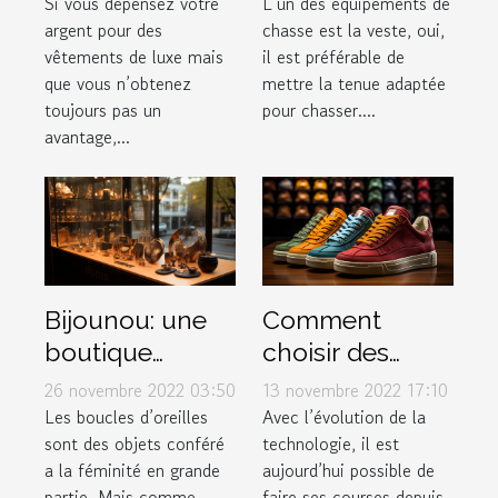
?
Si vous dépensez votre
L’un des équipements de
argent pour des
chasse est la veste, oui,
vêtements de luxe mais
il est préférable de
que vous n’obtenez
mettre la tenue adaptée
toujours pas un
pour chasser....
avantage,...
Bijounou: une
Comment
boutique
choisir des
ouverte pour
baskets dans
26 novembre 2022 03:50
13 novembre 2022 17:10
les boucles
une boutique
Les boucles d’oreilles
Avec l’évolution de la
sont des objets conféré
technologie, il est
d'oreilles en
en ligne ?
a la féminité en grande
aujourd’hui possible de
acier
partie. Mais comme
faire ses courses depuis