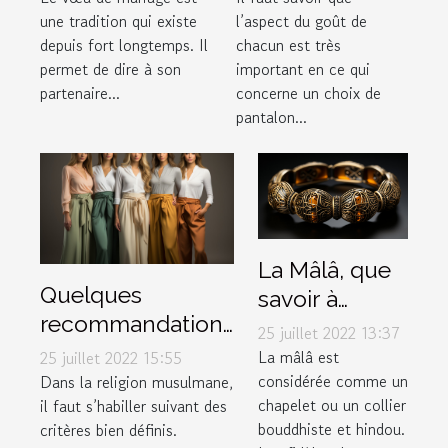
une tradition qui existe
l’aspect du goût de
vœux de
depuis fort longtemps. Il
chacun est très
mariage
permet de dire à son
important en ce qui
partenaire...
concerne un choix de
pantalon...
La Mâlâ, que
Quelques
savoir à
recommandations
propos de ce
25 juillet 2022 13:37
pour choisir un
bracelet
La mâlâ est
25 juillet 2022 15:55
bon pantalon
considérée comme un
Dans la religion musulmane,
spécial ?
chapelet ou un collier
il faut s’habiller suivant des
musulman
bouddhiste et hindou.
critères bien définis.