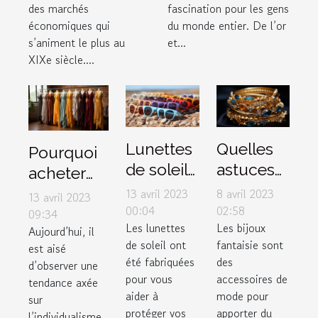
des marchés
fascination pour les gens
économiques qui
du monde entier. De l’or
s’animent le plus au
et...
XIXe siècle....
Lunettes
Quelles
Pourquoi
de soleil :
astuces
acheter
3 critères
pour un
des
13 avril 2023
8 avril 2023
13 avril 2023
pour
bon
00:04
02:58
vêtements
09:34
Les lunettes
Les bijoux
faire de
choix de
Aujourd’hui, il
dans une
de soleil ont
fantaisie sont
est aisé
bon
bijoux
boutique
été fabriquées
des
d’observer une
choix
fantaisie
de couple
pour vous
accessoires de
tendance axée
?
?
aider à
mode pour
sur
protéger vos
apporter du
l’individualisme.