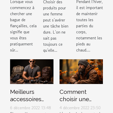
Lorsque vous
Pendant l’hiver,
Choisir des
faut-il
d’une
femme ?
commencez à
il est important
produits pour
offrir à sa
parfaite
chercher une
de maintenir
une femme
chérie ?
paire de
bague de
toutes les
peut s’avérer
bottes
fiançailles, cela
parties du
une tâche bien
pour
signifie que
corps,
dure. L’on ne
vous êtes
notamment les
sait pas
l’hiver ?
pratiquement
pieds au
toujours ce
sûr...
chaud....
qu’elle...
Meilleurs
Comment
accessoires
choisir une
pour hommes
veste de chasse
6 décembre 2022 13:48
4 décembre 2022 23:50