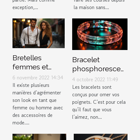
inoxydable
exception,...
la maison sans...
Bretelles
Bracelet
femmes et
phosphorescent
hommes :
: illuminez votre
6 novembre 2022 14:34
4 octobre 2022 11:49
comment les
Il existe plusieurs
poignet !
Les bracelets sont
manières d’agrémenter
porter ?
conçus pour orner vos
son look en tant que
poignets. C’est pour cela
femme ou homme avec
qu’il faut que vous
des accessoires de
l’aimez, non...
mode....