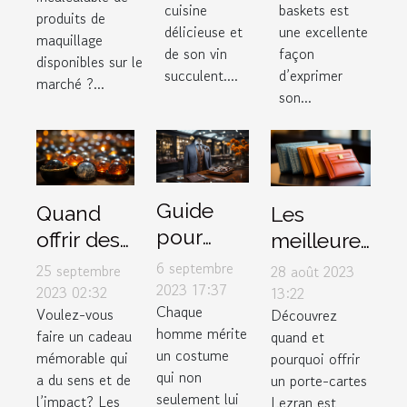
2023
cuisine
baskets est
type de
produits de
comme
délicieuse et
une excellente
peau ?
maquillage
de son vin
façon
cadeau
disponibles sur le
succulent....
d’exprimer
marché ?...
son...
Guide
Quand
Les
pour
offrir des
meilleures
choisir le
bijoux
occasions
6 septembre
25 septembre
28 août 2023
costume
2023 17:37
spirituels
pour offrir
2023 02:32
13:22
Chaque
parfait
Voulez-vous
Découvrez
pour
un porte-
homme mérite
faire un cadeau
quand et
dans un
maximiser
cartes
un costume
mémorable qui
pourquoi offrir
magasin
leur
Lezran
qui non
a du sens et de
un porte-cartes
de luxe
impact
seulement lui
l’impact? Les
Lezran est