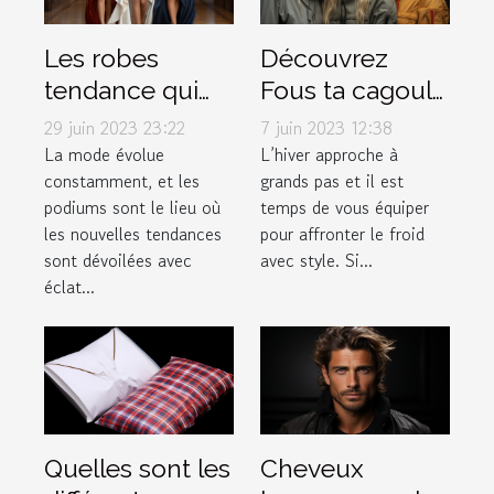
Les robes
Découvrez
tendance qui
Fous ta cagoule
font fureur sur
: la boutique
29 juin 2023 23:22
7 juin 2023 12:38
les podiums de
incontournable
La mode évolue
L’hiver approche à
constamment, et les
grands pas et il est
la mode
pour vos
podiums sont le lieu où
temps de vous équiper
accessoires
les nouvelles tendances
pour affronter le froid
d'hiver
sont dévoilées avec
avec style. Si...
éclat...
Quelles sont les
Cheveux