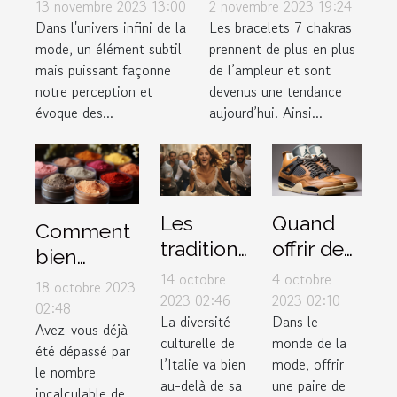
mode et le style
Comment bien
13 novembre 2023 13:00
2 novembre 2023 19:24
personnel
l’entretenir ?
Dans l'univers infini de la
Les bracelets 7 chakras
mode, un élément subtil
prennent de plus en plus
mais puissant façonne
de l’ampleur et sont
notre perception et
devenus une tendance
évoque des...
aujourd’hui. Ainsi...
Les
Quand
Comment
traditions
offrir des
bien
de
sneakers
14 octobre
4 octobre
choisir ses
18 octobre 2023
mariage
Air
2023 02:46
2023 02:10
produits
02:48
La diversité
Dans le
uniques
Jordan 4
Avez-vous déjà
de
culturelle de
monde de la
en Italie
Retro
été dépassé par
maquillage
l’Italie va bien
mode, offrir
le nombre
Thunder
selon son
au-delà de sa
une paire de
incalculable de