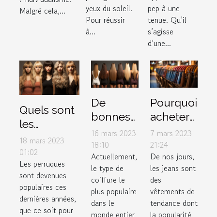
yeux du soleil.
pep à une
Malgré cela,...
Pour réussir
tenue. Qu’il
à...
s’agisse
d’une...
De
Pourquoi
Quels sont
bonnes
acheter
les
raisons
des
16 mars 2023
7 mars 2023
accessoires
18 mars 2023
d’utiliser
jeans
18:10
21:24
à mettre
01:02
Actuellement,
De nos jours,
le lissage
femme
Les perruques
sous une
le type de
les jeans sont
brésilien
auprès
sont devenues
perruque ?
coiffure le
des
d’un
populaires ces
plus populaire
vêtements de
dernières années,
grossiste
dans le
tendance dont
que ce soit pour
en
monde entier
la popularité