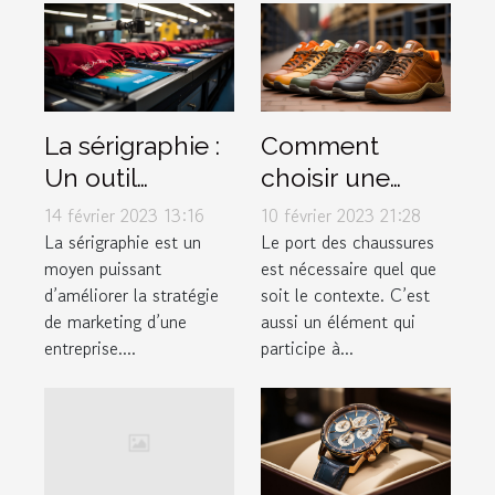
La sérigraphie :
Comment
Un outil
choisir une
marketing à ne
chaussure ?
14 février 2023 13:16
10 février 2023 21:28
pas négliger
La sérigraphie est un
Le port des chaussures
moyen puissant
est nécessaire quel que
d’améliorer la stratégie
soit le contexte. C’est
de marketing d’une
aussi un élément qui
entreprise....
participe à...