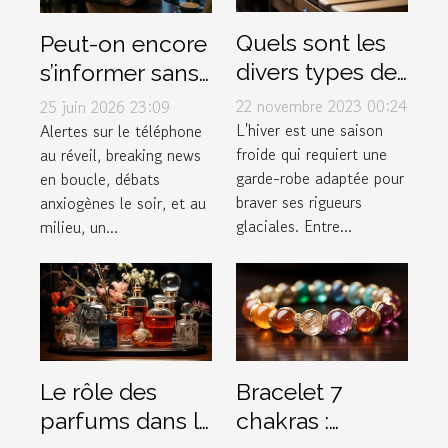
Quels sont les
Peut-on encore
divers types de
s’informer sans
vêtements pour
stresser ?
22 novembre 2023 00:24
25 juin 2026 23:09
affronter
Enquête sur le
L'hiver est une saison
Alertes sur le téléphone
froide qui requiert une
au réveil, breaking news
efficacement
lien actu-santé
garde-robe adaptée pour
en boucle, débats
l'hiver ?
braver ses rigueurs
anxiogènes le soir, et au
glaciales. Entre...
milieu, un...
Le rôle des
Bracelet 7
parfums dans la
chakras :