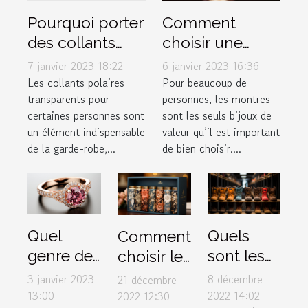
Comment
Pourquoi porter
choisir une
des collants
montre de luxe
polaires
6 janvier 2023 16:36
7 janvier 2023 18:22
?
transparents ?
Pour beaucoup de
Les collants polaires
personnes, les montres
transparents pour
sont les seuls bijoux de
certaines personnes sont
valeur qu’il est important
un élément indispensable
de bien choisir....
de la garde-robe,...
Quel
Quels
Comment
genre de
sont les
choisir le
bague de
critères
meilleur
3 janvier 2023
8 décembre
21 décembre
fiançailles
de choix
box pour
13:00
2022 14:02
2022 12:30