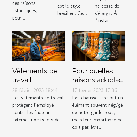
des raisons
est le style
ne cesse de
ligne ?
esthétiques,
brésilien. Ce...
s’élargir. À
pour...
l’instar...
Vêtements de
Pour quelles
travail :
raisons adopter
pourquoi est-ce
les Chaussettes
28 février 2023 18:44
17 février 2023 17:36
si important ?
Marchill Socks ?
Les vêtements de travail
Les chaussettes sont un
protègent l’employé
élément souvent négligé
contre les facteurs
de notre garde-robe,
externes nocifs lors de...
mais leur importance ne
doit pas être...