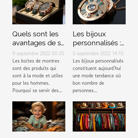
Quels sont les
Les bijoux
avantages de se
personnalisés :
procurer les
une mode en
9 septembre 2022 00:35
5 septembre 2022 14:13
différentes
expansion
Les boites de montres
Les bijoux personnalisés
sont des produits qui
constituent aujourd’hui
boites de
sont à la mode et utiles
une mode tendance où
montres à la
pour les hommes.
bon nombre de
mode ?
Pourquoi se servir des...
personnes...