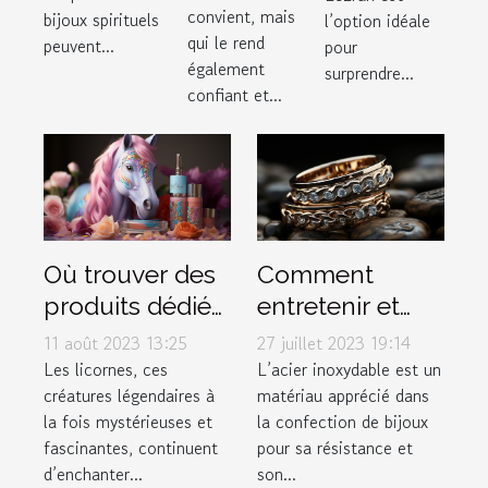
convient, mais
bijoux spirituels
l’option idéale
qui le rend
peuvent...
pour
également
surprendre...
confiant et...
Où trouver des
Comment
produits dédiés
entretenir et
aux licornes ?
conserver vos
11 août 2023 13:25
27 juillet 2023 19:14
bijoux en acier
Les licornes, ces
L’acier inoxydable est un
créatures légendaires à
matériau apprécié dans
inoxydable
la fois mystérieuses et
la confection de bijoux
fascinantes, continuent
pour sa résistance et
d’enchanter...
son...