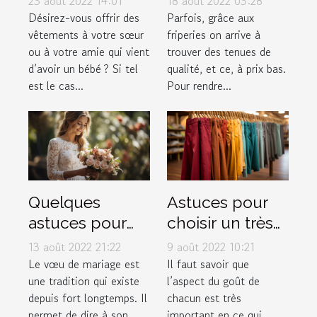
23 août 2022 14:01
18 août 2022 03:28
faire de bon
friperie en ligne
Désirez-vous offrir des
Parfois, grâce aux
vêtements à votre sœur
friperies on arrive à
choix
?
ou à votre amie qui vient
trouver des tenues de
d’avoir un bébé ? Si tel
qualité, et ce, à prix bas.
est le cas...
Pour rendre...
Quelques
Astuces pour
astuces pour
choisir un très
rédiger
bon pantalon
13 août 2022 21:22
9 août 2022 10:21
facilement ses
musulman
Le vœu de mariage est
Il faut savoir que
une tradition qui existe
l’aspect du goût de
vœux de
depuis fort longtemps. Il
chacun est très
mariage
permet de dire à son
important en ce qui