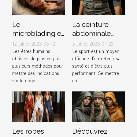
Le
La ceinture
microblading et
abdominale
tout ce qu’il faut
pulsée :
12 juillet 2023 05:12
5 juillet 2023 04:22
savoir à ce
pourquoi l'avoir
Les êtres humains
Le sport est un moyen
utilisent de plus en plus
efficace d’entretenir sa
propos
dans votre
plusieurs méthodes pour
santé et d’être plus
garde-robe ?
mettre des indications
performant. Se mettre
sur le corps....
en...
Les robes
Découvrez