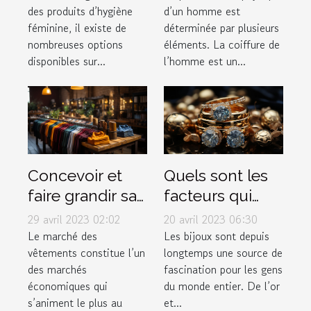
des produits d’hygiène
d’un homme est
hygiéniques
de dégradé ?
féminine, il existe de
déterminée par plusieurs
disponibles sur
nombreuses options
éléments. La coiffure de
le marché pour
disponibles sur...
l’homme est un...
les femmes ?
Concevoir et
Quels sont les
faire grandir sa
facteurs qui
marque de
déterminent la
29 avril 2023 02:02
20 avril 2023 06:30
vêtement
valeur d'un
Le marché des
Les bijoux sont depuis
vêtements constitue l’un
longtemps une source de
bijou ?
des marchés
fascination pour les gens
économiques qui
du monde entier. De l’or
s’animent le plus au
et...