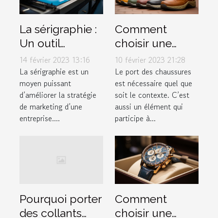
La sérigraphie :
Comment
Un outil
choisir une
marketing à ne
chaussure ?
14 février 2023 13:16
10 février 2023 21:28
pas négliger
La sérigraphie est un
Le port des chaussures
moyen puissant
est nécessaire quel que
d’améliorer la stratégie
soit le contexte. C’est
de marketing d’une
aussi un élément qui
entreprise....
participe à...
Comment
Pourquoi porter
choisir une
des collants