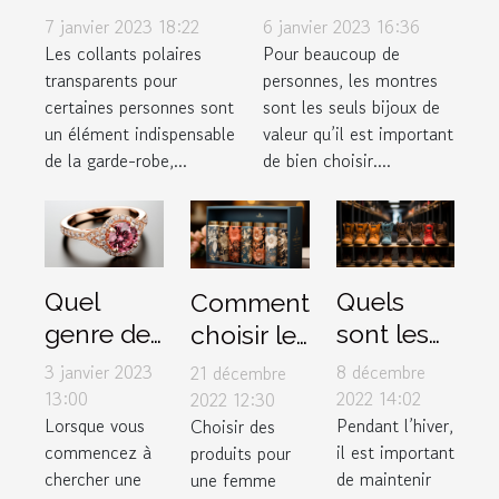
montre de luxe
polaires
6 janvier 2023 16:36
7 janvier 2023 18:22
?
transparents ?
Pour beaucoup de
Les collants polaires
personnes, les montres
transparents pour
sont les seuls bijoux de
certaines personnes sont
valeur qu’il est important
un élément indispensable
de bien choisir....
de la garde-robe,...
Quel
Quels
Comment
genre de
sont les
choisir le
bague de
critères
meilleur
3 janvier 2023
8 décembre
21 décembre
fiançailles
de choix
box pour
13:00
2022 14:02
2022 12:30
Lorsque vous
Pendant l’hiver,
Choisir des
faut-il
d’une
femme ?
commencez à
il est important
produits pour
offrir à sa
parfaite
chercher une
de maintenir
une femme
chérie ?
paire de