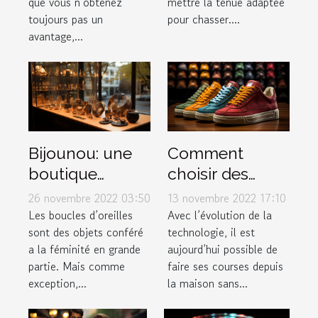
que vous n’obtenez
mettre la tenue adaptée
toujours pas un
pour chasser....
avantage,...
Bijounou: une
Comment
boutique
choisir des
ouverte pour
baskets dans
26 novembre 2022 03:50
13 novembre 2022 17:10
les boucles
une boutique
Les boucles d’oreilles
Avec l’évolution de la
sont des objets conféré
technologie, il est
d'oreilles en
en ligne ?
a la féminité en grande
aujourd’hui possible de
acier
partie. Mais comme
faire ses courses depuis
inoxydable
exception,...
la maison sans...