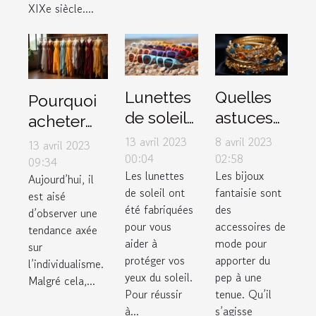
XIXe siècle....
Lunettes
Quelles
Pourquoi
de soleil :
astuces
acheter
3 critères
pour un
des
13 avril 2023
8 avril 2023
13 avril 2023
pour
bon
00:04
02:58
vêtements
09:34
Les lunettes
Les bijoux
faire de
choix de
Aujourd’hui, il
dans une
de soleil ont
fantaisie sont
est aisé
bon
bijoux
boutique
été fabriquées
des
d’observer une
choix
fantaisie
de couple
pour vous
accessoires de
tendance axée
?
?
aider à
mode pour
sur
protéger vos
apporter du
l’individualisme.
yeux du soleil.
pep à une
Malgré cela,...
Pour réussir
tenue. Qu’il
à...
s’agisse