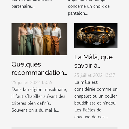
partenaire...
concerne un choix de
pantalon...
La Mâlâ, que
Quelques
savoir à
recommandations
propos de ce
25 juillet 2022 13:37
pour choisir un
bracelet
La mâlâ est
25 juillet 2022 15:55
bon pantalon
considérée comme un
Dans la religion musulmane,
spécial ?
chapelet ou un collier
il faut s’habiller suivant des
musulman
bouddhiste et hindou.
critères bien définis.
Les fidèles de
Souvent on a du mal à...
chacune de ces...