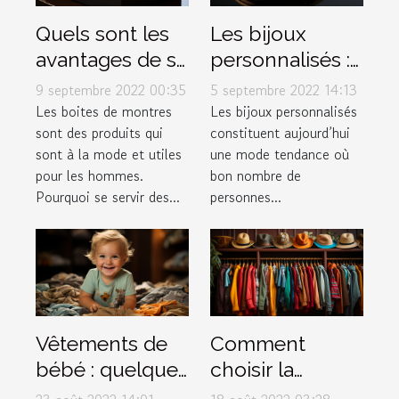
Quels sont les
Les bijoux
avantages de se
personnalisés :
procurer les
une mode en
9 septembre 2022 00:35
5 septembre 2022 14:13
différentes
expansion
Les boites de montres
Les bijoux personnalisés
sont des produits qui
constituent aujourd’hui
boites de
sont à la mode et utiles
une mode tendance où
montres à la
pour les hommes.
bon nombre de
mode ?
Pourquoi se servir des...
personnes...
Vêtements de
Comment
bébé : quelques
choisir la
conseils pour
meilleure