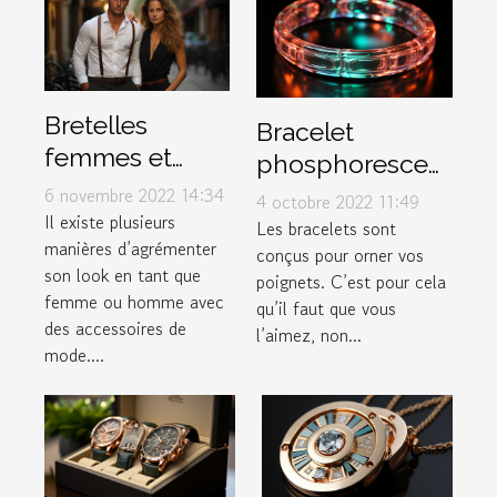
Bretelles
Bracelet
femmes et
phosphorescent
hommes :
: illuminez votre
6 novembre 2022 14:34
4 octobre 2022 11:49
comment les
Il existe plusieurs
poignet !
Les bracelets sont
manières d’agrémenter
porter ?
conçus pour orner vos
son look en tant que
poignets. C’est pour cela
femme ou homme avec
qu’il faut que vous
des accessoires de
l’aimez, non...
mode....