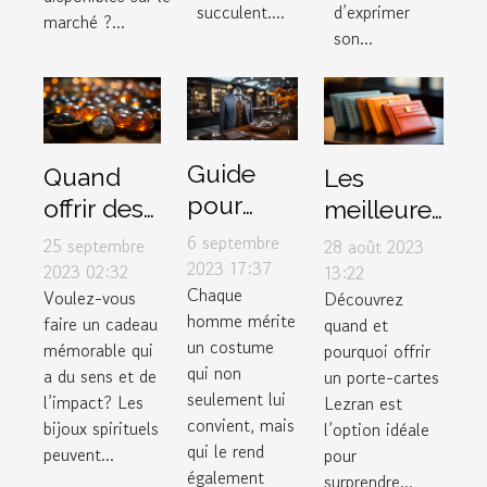
succulent....
d’exprimer
marché ?...
son...
Guide
Quand
Les
pour
offrir des
meilleures
choisir le
bijoux
occasions
6 septembre
25 septembre
28 août 2023
costume
2023 17:37
spirituels
pour offrir
2023 02:32
13:22
Chaque
parfait
Voulez-vous
Découvrez
pour
un porte-
homme mérite
faire un cadeau
quand et
dans un
maximiser
cartes
un costume
mémorable qui
pourquoi offrir
magasin
leur
Lezran
qui non
a du sens et de
un porte-cartes
de luxe
impact
seulement lui
l’impact? Les
Lezran est
convient, mais
bijoux spirituels
l’option idéale
qui le rend
peuvent...
pour
également
surprendre...