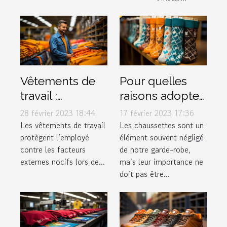
Vêtements de
Pour quelles
travail :
raisons adopter
pourquoi est-ce
les Chaussettes
28 février 2023 18:44
17 février 2023 17:36
si important ?
Marchill Socks ?
Les vêtements de travail
Les chaussettes sont un
protègent l’employé
élément souvent négligé
contre les facteurs
de notre garde-robe,
externes nocifs lors de...
mais leur importance ne
doit pas être...