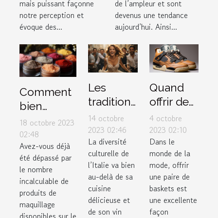
mais puissant façonne
de l’ampleur et sont
notre perception et
devenus une tendance
évoque des...
aujourd’hui. Ainsi...
Les
Quand
Comment
traditions
offrir des
bien
de
sneakers
14 octobre
4 octobre
choisir ses
18 octobre 2023
mariage
Air
2023 02:46
2023 02:10
produits
02:48
La diversité
Dans le
uniques
Jordan 4
Avez-vous déjà
de
culturelle de
monde de la
en Italie
Retro
été dépassé par
maquillage
l’Italie va bien
mode, offrir
le nombre
Thunder
selon son
au-delà de sa
une paire de
incalculable de
2023
cuisine
baskets est
type de
produits de
comme
délicieuse et
une excellente
peau ?
maquillage
de son vin
façon
cadeau
disponibles sur le