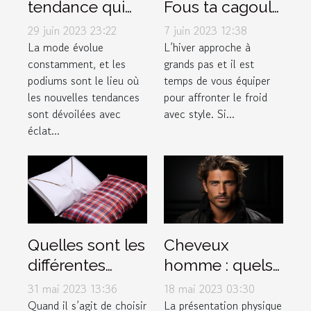
tendance qui
Fous ta cagoule
font fureur sur
: la boutique
29 juin 2023 23:22
7 juin 2023 12:38
les podiums de
incontournable
La mode évolue
L’hiver approche à
constamment, et les
grands pas et il est
la mode
pour vos
podiums sont le lieu où
temps de vous équiper
accessoires
les nouvelles tendances
pour affronter le froid
d'hiver
sont dévoilées avec
avec style. Si...
éclat...
Quelles sont les
Cheveux
différentes
homme : quels
options de
sont les
31 mai 2023 13:36
18 mai 2023 03:30
serviettes
différents types
Quand il s’agit de choisir
La présentation physique