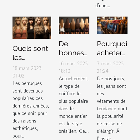
d’une...
De
Pourquoi
Quels sont
bonnes
acheter
les
raisons
des
16 mars 2023
7 mars 2023
accessoires
18 mars 2023
d’utiliser
jeans
18:10
21:24
à mettre
01:02
Actuellement,
De nos jours,
le lissage
femme
Les perruques
sous une
le type de
les jeans sont
brésilien
auprès
sont devenues
perruque ?
coiffure le
des
d’un
populaires ces
plus populaire
vêtements de
dernières années,
grossiste
dans le
tendance dont
que ce soit pour
en
monde entier
la popularité
des raisons
est le style
ne cesse de
ligne ?
esthétiques,
brésilien. Ce...
s’élargir. À
pour...
l’instar...