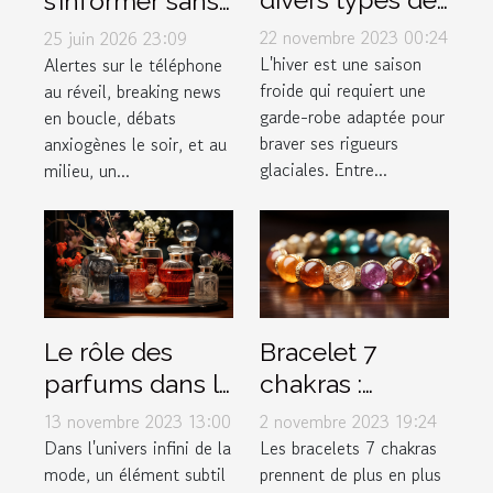
s’informer sans
vêtements pour
stresser ?
22 novembre 2023 00:24
25 juin 2026 23:09
affronter
Enquête sur le
L'hiver est une saison
Alertes sur le téléphone
froide qui requiert une
au réveil, breaking news
efficacement
lien actu-santé
garde-robe adaptée pour
en boucle, débats
l'hiver ?
braver ses rigueurs
anxiogènes le soir, et au
glaciales. Entre...
milieu, un...
Le rôle des
Bracelet 7
parfums dans la
chakras :
mode et le style
Comment bien
13 novembre 2023 13:00
2 novembre 2023 19:24
personnel
l’entretenir ?
Dans l'univers infini de la
Les bracelets 7 chakras
mode, un élément subtil
prennent de plus en plus