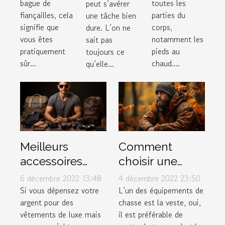
bague de
toutes les
peut s’avérer
bottes
fiançailles, cela
parties du
une tâche bien
pour
signifie que
corps,
dure. L’on ne
vous êtes
notamment les
sait pas
l’hiver ?
pratiquement
pieds au
toujours ce
sûr...
chaud....
qu’elle...
Meilleurs
Comment
accessoires
choisir une
pour hommes
veste de chasse
6 décembre 2022 13:48
4 décembre 2022 23:50
?
Si vous dépensez votre
L’un des équipements de
argent pour des
chasse est la veste, oui,
vêtements de luxe mais
il est préférable de