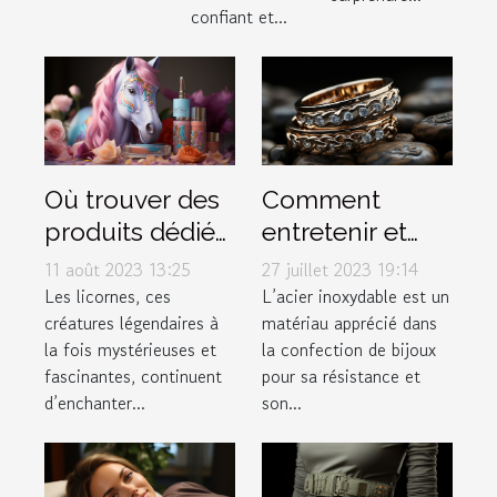
confiant et...
Où trouver des
Comment
produits dédiés
entretenir et
aux licornes ?
conserver vos
11 août 2023 13:25
27 juillet 2023 19:14
bijoux en acier
Les licornes, ces
L’acier inoxydable est un
créatures légendaires à
matériau apprécié dans
inoxydable
la fois mystérieuses et
la confection de bijoux
fascinantes, continuent
pour sa résistance et
d’enchanter...
son...