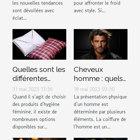
les nouvelles tendances
pour affronter le froid
d'hiver
sont dévoilées avec
avec style. Si...
éclat...
Quelles sont les
Cheveux
différentes
homme : quels
options de
sont les
31 mai 2023 13:36
18 mai 2023 03:30
serviettes
différents types
Quand il s’agit de choisir
La présentation physique
des produits d’hygiène
d’un homme est
hygiéniques
de dégradé ?
féminine, il existe de
déterminée par plusieurs
disponibles sur
nombreuses options
éléments. La coiffure de
le marché pour
disponibles sur...
l’homme est un...
les femmes ?