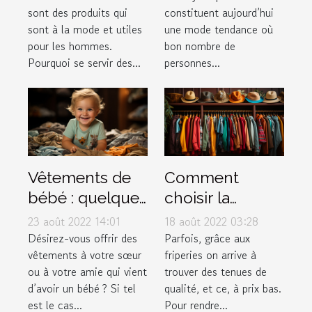
sont des produits qui
constituent aujourd’hui
boites de
sont à la mode et utiles
une mode tendance où
montres à la
pour les hommes.
bon nombre de
mode ?
Pourquoi se servir des...
personnes...
Vêtements de
Comment
bébé : quelques
choisir la
conseils pour
meilleure
23 août 2022 14:01
18 août 2022 03:28
faire de bon
friperie en ligne
Désirez-vous offrir des
Parfois, grâce aux
vêtements à votre sœur
friperies on arrive à
choix
?
ou à votre amie qui vient
trouver des tenues de
d’avoir un bébé ? Si tel
qualité, et ce, à prix bas.
est le cas...
Pour rendre...