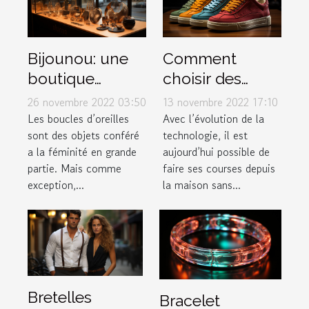
Bijounou: une
Comment
boutique
choisir des
ouverte pour
baskets dans
26 novembre 2022 03:50
13 novembre 2022 17:10
les boucles
une boutique
Les boucles d’oreilles
Avec l’évolution de la
sont des objets conféré
technologie, il est
d'oreilles en
en ligne ?
a la féminité en grande
aujourd’hui possible de
acier
partie. Mais comme
faire ses courses depuis
inoxydable
exception,...
la maison sans...
Bretelles
Bracelet