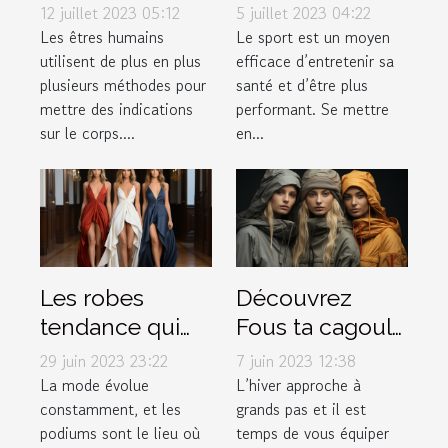
tout ce qu’il faut
pulsée :
12 juillet 2023 05:12
5 juillet 2023 04:22
savoir à ce
pourquoi l'avoir
Les êtres humains
Le sport est un moyen
utilisent de plus en plus
efficace d’entretenir sa
propos
dans votre
plusieurs méthodes pour
santé et d’être plus
garde-robe ?
mettre des indications
performant. Se mettre
sur le corps....
en...
Les robes
Découvrez
tendance qui
Fous ta cagoule
font fureur sur
: la boutique
29 juin 2023 23:22
7 juin 2023 12:38
les podiums de
incontournable
La mode évolue
L’hiver approche à
constamment, et les
grands pas et il est
la mode
pour vos
podiums sont le lieu où
temps de vous équiper
accessoires