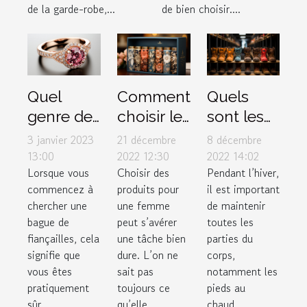
de bien choisir....
de la garde-robe,...
Quel
Quels
Comment
genre de
sont les
choisir le
bague de
critères
meilleur
3 janvier 2023
8 décembre
21 décembre
fiançailles
de choix
box pour
13:00
2022 14:02
2022 12:30
Lorsque vous
Pendant l’hiver,
Choisir des
faut-il
d’une
femme ?
commencez à
il est important
produits pour
offrir à sa
parfaite
chercher une
de maintenir
une femme
chérie ?
paire de
bague de
toutes les
peut s’avérer
bottes
fiançailles, cela
parties du
une tâche bien
pour
signifie que
corps,
dure. L’on ne
vous êtes
notamment les
sait pas
l’hiver ?
pratiquement
pieds au
toujours ce
sûr...
chaud....
qu’elle...