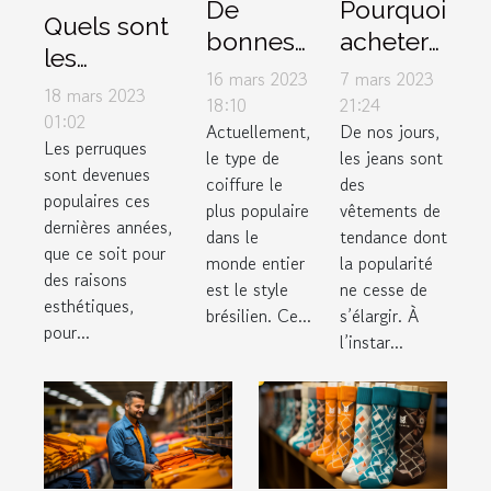
De
Pourquoi
Quels sont
bonnes
acheter
les
raisons
des
16 mars 2023
7 mars 2023
accessoires
18 mars 2023
d’utiliser
jeans
18:10
21:24
à mettre
01:02
Actuellement,
De nos jours,
le lissage
femme
Les perruques
sous une
le type de
les jeans sont
brésilien
auprès
sont devenues
perruque ?
coiffure le
des
d’un
populaires ces
plus populaire
vêtements de
dernières années,
grossiste
dans le
tendance dont
que ce soit pour
en
monde entier
la popularité
des raisons
est le style
ne cesse de
ligne ?
esthétiques,
brésilien. Ce...
s’élargir. À
pour...
l’instar...