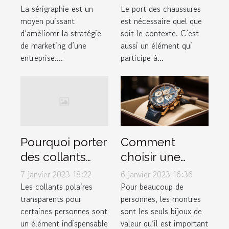
pas négliger
La sérigraphie est un
Le port des chaussures
moyen puissant
est nécessaire quel que
d’améliorer la stratégie
soit le contexte. C’est
de marketing d’une
aussi un élément qui
entreprise....
participe à...
Comment
Pourquoi porter
choisir une
des collants
montre de luxe
polaires
6 janvier 2023 16:36
7 janvier 2023 18:22
?
transparents ?
Pour beaucoup de
Les collants polaires
personnes, les montres
transparents pour
sont les seuls bijoux de
certaines personnes sont
valeur qu’il est important
un élément indispensable