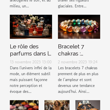
glaciales. Entre...
milieu, un...
Le rôle des
Bracelet 7
parfums dans la
chakras :
mode et le style
Comment bien
13 novembre 2023 13:00
2 novembre 2023 19:24
personnel
l’entretenir ?
Dans l'univers infini de la
Les bracelets 7 chakras
mode, un élément subtil
prennent de plus en plus
mais puissant façonne
de l’ampleur et sont
notre perception et
devenus une tendance
évoque des...
aujourd’hui. Ainsi...