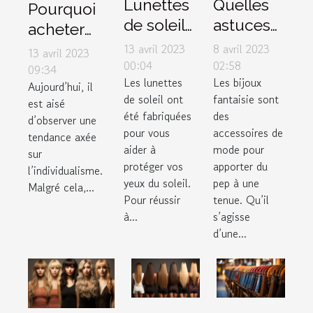
Lunettes
Quelles
Pourquoi
de soleil :
astuces
acheter
3 critères
pour un
des
13 avril 2023
8 avril 2023
13 avril 2023
pour
bon
00:04
02:58
vêtements
09:34
Les lunettes
Les bijoux
faire de
choix de
Aujourd’hui, il
dans une
de soleil ont
fantaisie sont
est aisé
bon
bijoux
boutique
été fabriquées
des
d’observer une
choix
fantaisie
de couple
pour vous
accessoires de
tendance axée
?
?
aider à
mode pour
sur
protéger vos
apporter du
l’individualisme.
yeux du soleil.
pep à une
Malgré cela,...
Pour réussir
tenue. Qu’il
à...
s’agisse
d’une...