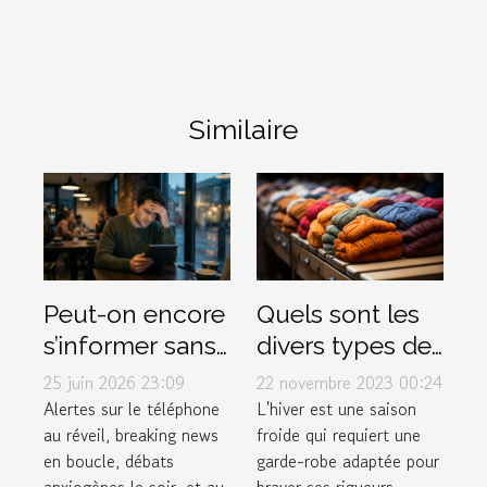
Similaire
Quels sont les
Peut-on encore
divers types de
s’informer sans
vêtements pour
stresser ?
22 novembre 2023 00:24
25 juin 2026 23:09
affronter
Enquête sur le
L'hiver est une saison
Alertes sur le téléphone
froide qui requiert une
au réveil, breaking news
efficacement
lien actu-santé
garde-robe adaptée pour
en boucle, débats
l'hiver ?
braver ses rigueurs
anxiogènes le soir, et au