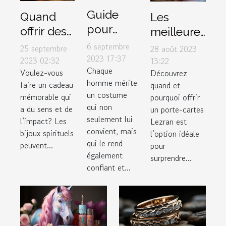
Guide
Quand
Les
pour
offrir des
meilleures
choisir le
bijoux
occasions
6 septembre
25 septembre
28 août 2023
costume
2023 17:37
spirituels
pour offrir
2023 02:32
13:22
Chaque
parfait
Voulez-vous
Découvrez
pour
un porte-
homme mérite
faire un cadeau
quand et
dans un
maximiser
cartes
un costume
mémorable qui
pourquoi offrir
magasin
leur
Lezran
qui non
a du sens et de
un porte-cartes
de luxe
impact
seulement lui
l’impact? Les
Lezran est
convient, mais
bijoux spirituels
l’option idéale
qui le rend
peuvent...
pour
également
surprendre...
confiant et...