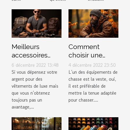
Meilleurs
Comment
accessoires
choisir une
pour hommes
veste de chasse
6 décembre 2022 13:48
4 décembre 2022 23:50
?
Si vous dépensez votre
L’un des équipements de
argent pour des
chasse est la veste, oui,
vêtements de luxe mais
il est préférable de
que vous n’obtenez
mettre la tenue adaptée
toujours pas un
pour chasser....
avantage,...