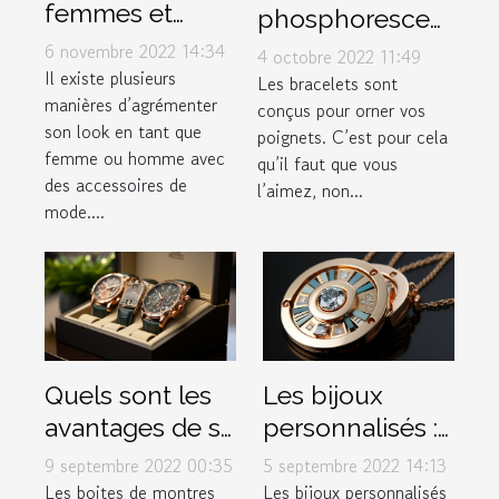
femmes et
phosphorescent
hommes :
: illuminez votre
6 novembre 2022 14:34
4 octobre 2022 11:49
comment les
Il existe plusieurs
poignet !
Les bracelets sont
manières d’agrémenter
porter ?
conçus pour orner vos
son look en tant que
poignets. C’est pour cela
femme ou homme avec
qu’il faut que vous
des accessoires de
l’aimez, non...
mode....
Quels sont les
Les bijoux
avantages de se
personnalisés :
procurer les
une mode en
9 septembre 2022 00:35
5 septembre 2022 14:13
différentes
expansion
Les boites de montres
Les bijoux personnalisés