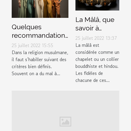
La Mâlâ, que
Quelques
savoir à
recommandations
propos de ce
25 juillet 2022 13:37
pour choisir un
bracelet
La mâlâ est
25 juillet 2022 15:55
bon pantalon
considérée comme un
Dans la religion musulmane,
spécial ?
chapelet ou un collier
il faut s’habiller suivant des
musulman
bouddhiste et hindou.
critères bien définis.
Les fidèles de
Souvent on a du mal à...
chacune de ces...