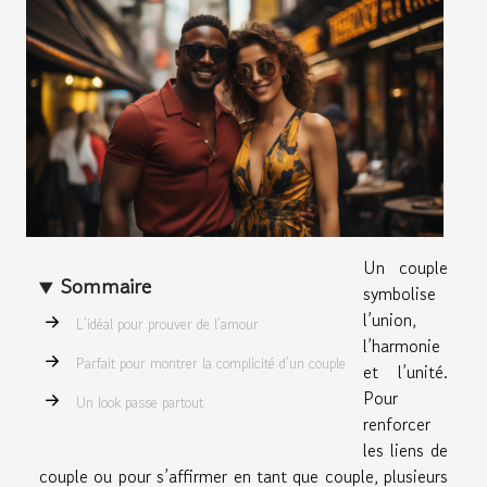
Un couple
Sommaire
symbolise
l’union,
L’idéal pour prouver de l’amour
l’harmonie
Parfait pour montrer la complicité d’un couple
et l’unité.
Pour
Un look passe partout
renforcer
les liens de
couple ou pour s’affirmer en tant que couple, plusieurs