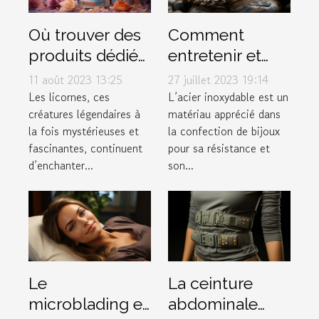
Où trouver des
Comment
produits dédiés
entretenir et
aux licornes ?
conserver vos
11 août 2023 13:25
27 juillet 2023 19:14
bijoux en acier
Les licornes, ces
L’acier inoxydable est un
créatures légendaires à
matériau apprécié dans
inoxydable
la fois mystérieuses et
la confection de bijoux
fascinantes, continuent
pour sa résistance et
d’enchanter...
son...
Le
La ceinture
microblading et
abdominale