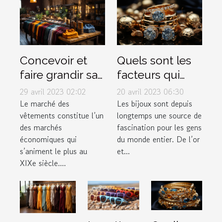
Concevoir et
Quels sont les
faire grandir sa
facteurs qui
marque de
déterminent la
29 avril 2023 02:02
20 avril 2023 06:30
vêtement
valeur d'un
Le marché des
Les bijoux sont depuis
vêtements constitue l’un
longtemps une source de
bijou ?
des marchés
fascination pour les gens
économiques qui
du monde entier. De l’or
s’animent le plus au
et...
XIXe siècle....