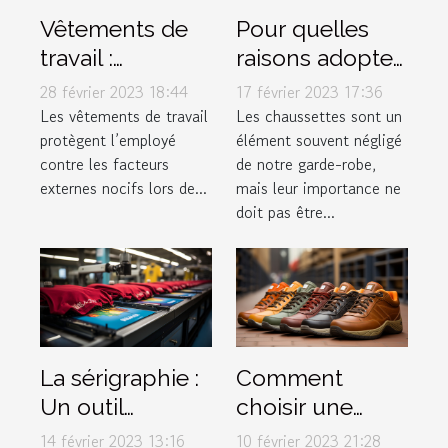
Vêtements de
Pour quelles
travail :
raisons adopter
pourquoi est-ce
les Chaussettes
28 février 2023 18:44
17 février 2023 17:36
si important ?
Marchill Socks ?
Les vêtements de travail
Les chaussettes sont un
protègent l’employé
élément souvent négligé
contre les facteurs
de notre garde-robe,
externes nocifs lors de...
mais leur importance ne
doit pas être...
La sérigraphie :
Comment
Un outil
choisir une
marketing à ne
chaussure ?
14 février 2023 13:16
10 février 2023 21:28