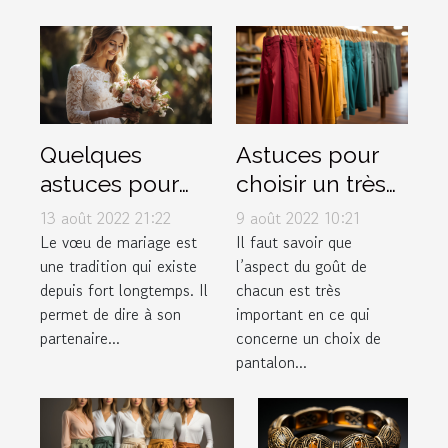
Quelques
Astuces pour
astuces pour
choisir un très
rédiger
bon pantalon
13 août 2022 21:22
9 août 2022 10:21
facilement ses
musulman
Le vœu de mariage est
Il faut savoir que
une tradition qui existe
l’aspect du goût de
vœux de
depuis fort longtemps. Il
chacun est très
mariage
permet de dire à son
important en ce qui
partenaire...
concerne un choix de
pantalon...