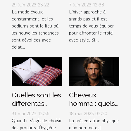
font fureur sur
: la boutique
29 juin 2023 23:22
7 juin 2023 12:38
les podiums de
incontournable
La mode évolue
L’hiver approche à
constamment, et les
grands pas et il est
la mode
pour vos
podiums sont le lieu où
temps de vous équiper
accessoires
les nouvelles tendances
pour affronter le froid
d'hiver
sont dévoilées avec
avec style. Si...
éclat...
Quelles sont les
Cheveux
différentes
homme : quels
options de
sont les
31 mai 2023 13:36
18 mai 2023 03:30
serviettes
différents types
Quand il s’agit de choisir
La présentation physique
des produits d’hygiène
d’un homme est
hygiéniques
de dégradé ?