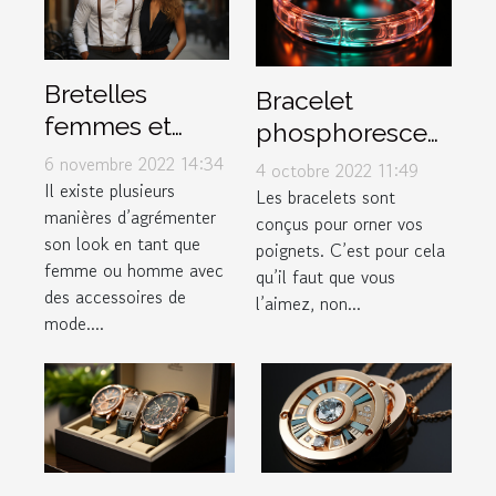
Bretelles
Bracelet
femmes et
phosphorescent
hommes :
: illuminez votre
6 novembre 2022 14:34
4 octobre 2022 11:49
comment les
Il existe plusieurs
poignet !
Les bracelets sont
manières d’agrémenter
porter ?
conçus pour orner vos
son look en tant que
poignets. C’est pour cela
femme ou homme avec
qu’il faut que vous
des accessoires de
l’aimez, non...
mode....