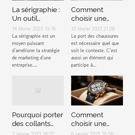
La sérigraphie :
Comment
Un outil
choisir une
marketing à ne
chaussure ?
14 février 2023 13:16
10 février 2023 21:28
pas négliger
La sérigraphie est un
Le port des chaussures
moyen puissant
est nécessaire quel que
d’améliorer la stratégie
soit le contexte. C’est
de marketing d’une
aussi un élément qui
entreprise....
participe à...
Comment
Pourquoi porter
choisir une
des collants
montre de luxe
polaires
6 janvier 2023 16:36
7 janvier 2023 18:22