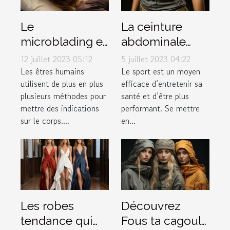
Le
La ceinture
microblading et
abdominale
tout ce qu’il faut
pulsée :
12 juillet 2023 05:12
5 juillet 2023 04:22
savoir à ce
pourquoi l'avoir
Les êtres humains
Le sport est un moyen
utilisent de plus en plus
efficace d’entretenir sa
propos
dans votre
plusieurs méthodes pour
santé et d’être plus
garde-robe ?
mettre des indications
performant. Se mettre
sur le corps....
en...
Les robes
Découvrez
tendance qui
Fous ta cagoule