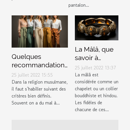
pantalon...
La Mâlâ, que
Quelques
savoir à
recommandations
propos de ce
25 juillet 2022 13:37
pour choisir un
bracelet
La mâlâ est
25 juillet 2022 15:55
bon pantalon
considérée comme un
Dans la religion musulmane,
spécial ?
chapelet ou un collier
il faut s’habiller suivant des
musulman
bouddhiste et hindou.
critères bien définis.
Les fidèles de
Souvent on a du mal à...
chacune de ces...