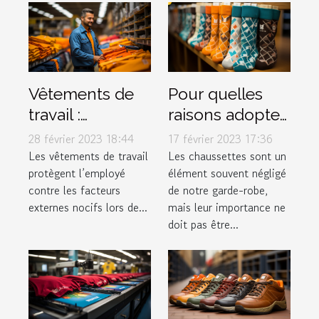
Vêtements de
Pour quelles
travail :
raisons adopter
pourquoi est-ce
les Chaussettes
28 février 2023 18:44
17 février 2023 17:36
si important ?
Marchill Socks ?
Les vêtements de travail
Les chaussettes sont un
protègent l’employé
élément souvent négligé
contre les facteurs
de notre garde-robe,
externes nocifs lors de...
mais leur importance ne
doit pas être...