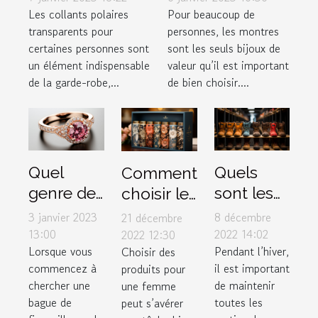
?
transparents ?
Pour beaucoup de
Les collants polaires
personnes, les montres
transparents pour
sont les seuls bijoux de
certaines personnes sont
valeur qu’il est important
un élément indispensable
de bien choisir....
de la garde-robe,...
Quel
Quels
Comment
genre de
sont les
choisir le
bague de
critères
meilleur
3 janvier 2023
8 décembre
21 décembre
fiançailles
de choix
box pour
13:00
2022 14:02
2022 12:30
Lorsque vous
Pendant l’hiver,
Choisir des
faut-il
d’une
femme ?
commencez à
il est important
produits pour
offrir à sa
parfaite
chercher une
de maintenir
une femme
chérie ?
paire de
bague de
toutes les
peut s’avérer
bottes