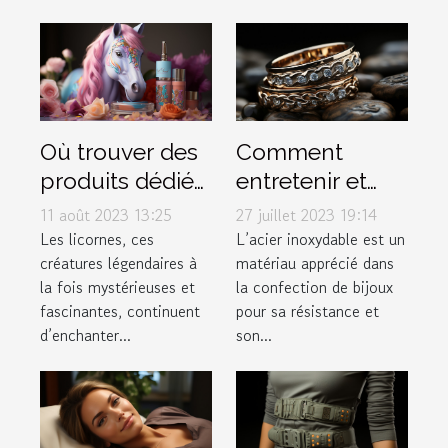
Où trouver des
Comment
produits dédiés
entretenir et
aux licornes ?
conserver vos
11 août 2023 13:25
27 juillet 2023 19:14
bijoux en acier
Les licornes, ces
L’acier inoxydable est un
créatures légendaires à
matériau apprécié dans
inoxydable
la fois mystérieuses et
la confection de bijoux
fascinantes, continuent
pour sa résistance et
d’enchanter...
son...