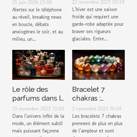
vêtements pour
stresser ?
22 novembre 2023 00:24
25 juin 2026 23:09
affronter
Enquête sur le
L'hiver est une saison
Alertes sur le téléphone
froide qui requiert une
au réveil, breaking news
efficacement
lien actu-santé
garde-robe adaptée pour
en boucle, débats
l'hiver ?
braver ses rigueurs
anxiogènes le soir, et au
glaciales. Entre...
milieu, un...
Le rôle des
Bracelet 7
parfums dans la
chakras :
mode et le style
Comment bien
13 novembre 2023 13:00
2 novembre 2023 19:24
personnel
l’entretenir ?
Dans l'univers infini de la
Les bracelets 7 chakras
mode, un élément subtil
prennent de plus en plus
mais puissant façonne
de l’ampleur et sont