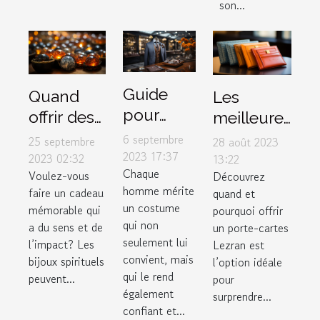
son...
Guide
Quand
Les
pour
offrir des
meilleures
choisir le
bijoux
occasions
6 septembre
25 septembre
28 août 2023
costume
2023 17:37
spirituels
pour offrir
2023 02:32
13:22
Chaque
parfait
Voulez-vous
Découvrez
pour
un porte-
homme mérite
faire un cadeau
quand et
dans un
maximiser
cartes
un costume
mémorable qui
pourquoi offrir
magasin
leur
Lezran
qui non
a du sens et de
un porte-cartes
de luxe
impact
seulement lui
l’impact? Les
Lezran est
convient, mais
bijoux spirituels
l’option idéale
qui le rend
peuvent...
pour
également
surprendre...
confiant et...