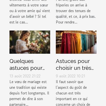
vêtements à votre sœur
friperies on arrive à
choix
?
ou à votre amie qui vient
trouver des tenues de
d’avoir un bébé ? Si tel
qualité, et ce, à prix bas.
est le cas...
Pour rendre...
Quelques
Astuces pour
astuces pour
choisir un très
rédiger
bon pantalon
13 août 2022 21:22
9 août 2022 10:21
facilement ses
musulman
Le vœu de mariage est
Il faut savoir que
une tradition qui existe
l’aspect du goût de
vœux de
depuis fort longtemps. Il
chacun est très
mariage
permet de dire à son
important en ce qui
partenaire...
concerne un choix de