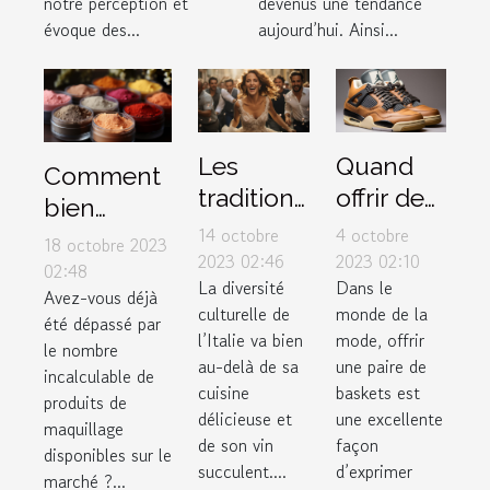
notre perception et
devenus une tendance
évoque des...
aujourd’hui. Ainsi...
Les
Quand
Comment
traditions
offrir des
bien
de
sneakers
14 octobre
4 octobre
choisir ses
18 octobre 2023
mariage
Air
2023 02:46
2023 02:10
produits
02:48
La diversité
Dans le
uniques
Jordan 4
Avez-vous déjà
de
culturelle de
monde de la
en Italie
Retro
été dépassé par
maquillage
l’Italie va bien
mode, offrir
le nombre
Thunder
selon son
au-delà de sa
une paire de
incalculable de
2023
cuisine
baskets est
type de
produits de
comme
délicieuse et
une excellente
peau ?
maquillage
de son vin
façon
cadeau
disponibles sur le
succulent....
d’exprimer
marché ?...