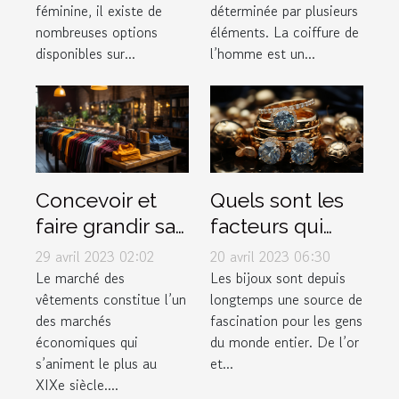
féminine, il existe de
déterminée par plusieurs
disponibles sur
nombreuses options
éléments. La coiffure de
le marché pour
disponibles sur...
l’homme est un...
les femmes ?
Concevoir et
Quels sont les
faire grandir sa
facteurs qui
marque de
déterminent la
29 avril 2023 02:02
20 avril 2023 06:30
vêtement
valeur d'un
Le marché des
Les bijoux sont depuis
vêtements constitue l’un
longtemps une source de
bijou ?
des marchés
fascination pour les gens
économiques qui
du monde entier. De l’or
s’animent le plus au
et...
XIXe siècle....