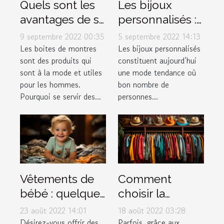
Quels sont les
Les bijoux
avantages de se
personnalisés :
procurer les
une mode en
9 septembre 2022 00:35
5 septembre 2022 14:13
différentes
expansion
Les boites de montres
Les bijoux personnalisés
sont des produits qui
constituent aujourd’hui
boites de
sont à la mode et utiles
une mode tendance où
montres à la
pour les hommes.
bon nombre de
mode ?
Pourquoi se servir des...
personnes...
Vêtements de
Comment
bébé : quelques
choisir la
conseils pour
meilleure
23 août 2022 14:01
18 août 2022 03:28
faire de bon
friperie en ligne
Désirez-vous offrir des
Parfois, grâce aux