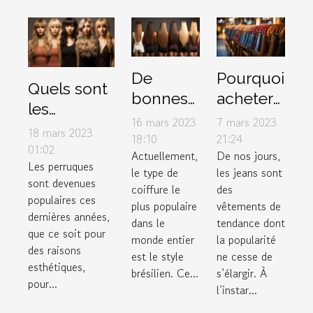
De
Pourquoi
Quels sont
bonnes
acheter
les
raisons
des
16 mars 2023
7 mars 2023
accessoires
18 mars 2023
d’utiliser
jeans
18:10
21:24
à mettre
01:02
Actuellement,
De nos jours,
le lissage
femme
Les perruques
sous une
le type de
les jeans sont
brésilien
auprès
sont devenues
perruque ?
coiffure le
des
d’un
populaires ces
plus populaire
vêtements de
dernières années,
grossiste
dans le
tendance dont
que ce soit pour
en
monde entier
la popularité
des raisons
est le style
ne cesse de
ligne ?
esthétiques,
brésilien. Ce...
s’élargir. À
pour...
l’instar...