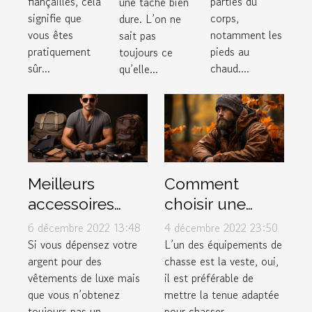
fiançailles, cela
parties du
une tâche bien
pour
signifie que
corps,
dure. L’on ne
vous êtes
notamment les
sait pas
l’hiver ?
pratiquement
pieds au
toujours ce
sûr...
chaud....
qu’elle...
Meilleurs
Comment
accessoires
choisir une
pour hommes
veste de chasse
6 décembre 2022 13:48
4 décembre 2022 23:50
?
Si vous dépensez votre
L’un des équipements de
argent pour des
chasse est la veste, oui,
vêtements de luxe mais
il est préférable de
que vous n’obtenez
mettre la tenue adaptée
toujours pas un
pour chasser....