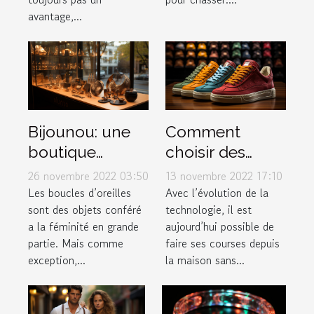
avantage,...
Bijounou: une
Comment
boutique
choisir des
ouverte pour
baskets dans
26 novembre 2022 03:50
13 novembre 2022 17:10
les boucles
une boutique
Les boucles d’oreilles
Avec l’évolution de la
sont des objets conféré
technologie, il est
d'oreilles en
en ligne ?
a la féminité en grande
aujourd’hui possible de
acier
partie. Mais comme
faire ses courses depuis
inoxydable
exception,...
la maison sans...