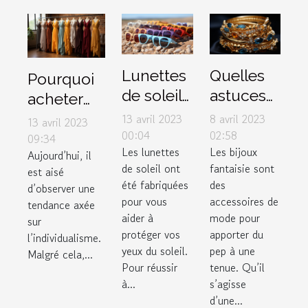
Lunettes
Quelles
Pourquoi
de soleil :
astuces
acheter
3 critères
pour un
des
13 avril 2023
8 avril 2023
13 avril 2023
pour
bon
00:04
02:58
vêtements
09:34
Les lunettes
Les bijoux
faire de
choix de
Aujourd’hui, il
dans une
de soleil ont
fantaisie sont
est aisé
bon
bijoux
boutique
été fabriquées
des
d’observer une
choix
fantaisie
de couple
pour vous
accessoires de
tendance axée
?
?
aider à
mode pour
sur
protéger vos
apporter du
l’individualisme.
yeux du soleil.
pep à une
Malgré cela,...
Pour réussir
tenue. Qu’il
à...
s’agisse
d’une...