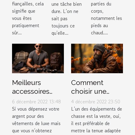
bottes
fiançailles, cela
parties du
une tâche bien
pour
signifie que
corps,
dure. L’on ne
vous êtes
notamment les
sait pas
l’hiver ?
pratiquement
pieds au
toujours ce
sûr...
chaud....
qu’elle...
Meilleurs
Comment
accessoires
choisir une
pour hommes
veste de chasse
6 décembre 2022 13:48
4 décembre 2022 23:50
?
Si vous dépensez votre
L’un des équipements de
argent pour des
chasse est la veste, oui,
vêtements de luxe mais
il est préférable de
que vous n’obtenez
mettre la tenue adaptée