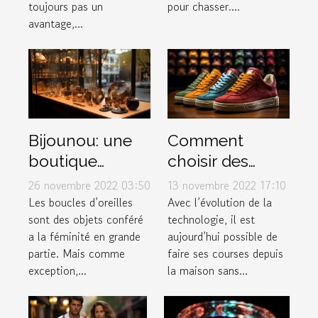
toujours pas un
pour chasser....
avantage,...
Bijounou: une
Comment
boutique
choisir des
ouverte pour
baskets dans
26 novembre 2022 03:50
13 novembre 2022 17:10
les boucles
une boutique
Les boucles d’oreilles
Avec l’évolution de la
sont des objets conféré
technologie, il est
d'oreilles en
en ligne ?
a la féminité en grande
aujourd’hui possible de
acier
partie. Mais comme
faire ses courses depuis
inoxydable
exception,...
la maison sans...