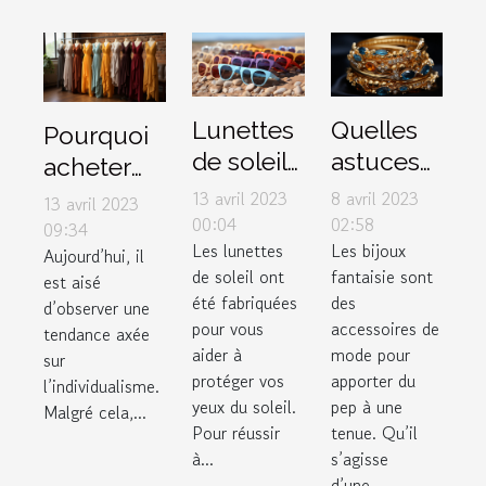
Lunettes
Quelles
Pourquoi
de soleil :
astuces
acheter
3 critères
pour un
des
13 avril 2023
8 avril 2023
13 avril 2023
pour
bon
00:04
02:58
vêtements
09:34
Les lunettes
Les bijoux
faire de
choix de
Aujourd’hui, il
dans une
de soleil ont
fantaisie sont
est aisé
bon
bijoux
boutique
été fabriquées
des
d’observer une
choix
fantaisie
de couple
pour vous
accessoires de
tendance axée
?
?
aider à
mode pour
sur
protéger vos
apporter du
l’individualisme.
yeux du soleil.
pep à une
Malgré cela,...
Pour réussir
tenue. Qu’il
à...
s’agisse
d’une...