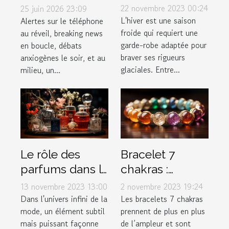
vêtements pour
stresser ?
22 novembre 2023 00:24
25 juin 2026 23:09
affronter
Enquête sur le
L'hiver est une saison
Alertes sur le téléphone
froide qui requiert une
au réveil, breaking news
efficacement
lien actu-santé
garde-robe adaptée pour
en boucle, débats
l'hiver ?
braver ses rigueurs
anxiogènes le soir, et au
glaciales. Entre...
milieu, un...
Le rôle des
Bracelet 7
parfums dans la
chakras :
mode et le style
Comment bien
13 novembre 2023 13:00
2 novembre 2023 19:24
personnel
l’entretenir ?
Dans l'univers infini de la
Les bracelets 7 chakras
mode, un élément subtil
prennent de plus en plus
mais puissant façonne
de l’ampleur et sont