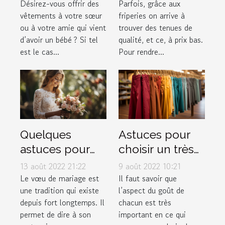
faire de bon
friperie en ligne
Désirez-vous offrir des
Parfois, grâce aux
vêtements à votre sœur
friperies on arrive à
choix
?
ou à votre amie qui vient
trouver des tenues de
d’avoir un bébé ? Si tel
qualité, et ce, à prix bas.
est le cas...
Pour rendre...
Quelques
Astuces pour
astuces pour
choisir un très
rédiger
bon pantalon
13 août 2022 21:22
9 août 2022 10:21
facilement ses
musulman
Le vœu de mariage est
Il faut savoir que
une tradition qui existe
l’aspect du goût de
vœux de
depuis fort longtemps. Il
chacun est très
mariage
permet de dire à son
important en ce qui