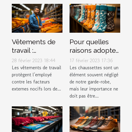
Vêtements de
Pour quelles
travail :
raisons adopter
pourquoi est-ce
les Chaussettes
28 février 2023 18:44
17 février 2023 17:36
si important ?
Marchill Socks ?
Les vêtements de travail
Les chaussettes sont un
protègent l’employé
élément souvent négligé
contre les facteurs
de notre garde-robe,
externes nocifs lors de...
mais leur importance ne
doit pas être...