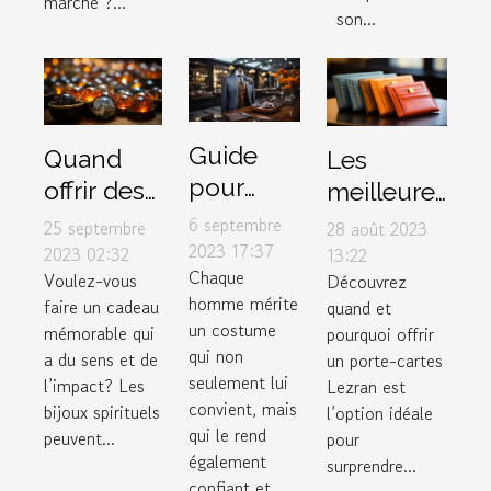
marché ?...
son...
Guide
Quand
Les
pour
offrir des
meilleures
choisir le
bijoux
occasions
6 septembre
25 septembre
28 août 2023
costume
2023 17:37
spirituels
pour offrir
2023 02:32
13:22
Chaque
parfait
Voulez-vous
Découvrez
pour
un porte-
homme mérite
faire un cadeau
quand et
dans un
maximiser
cartes
un costume
mémorable qui
pourquoi offrir
magasin
leur
Lezran
qui non
a du sens et de
un porte-cartes
de luxe
impact
seulement lui
l’impact? Les
Lezran est
convient, mais
bijoux spirituels
l’option idéale
qui le rend
peuvent...
pour
également
surprendre...
confiant et...