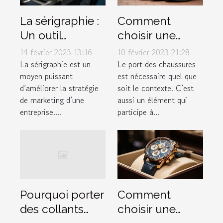
La sérigraphie :
Comment
Un outil
choisir une
marketing à ne
chaussure ?
14 février 2023 13:16
10 février 2023 21:28
pas négliger
La sérigraphie est un
Le port des chaussures
moyen puissant
est nécessaire quel que
d’améliorer la stratégie
soit le contexte. C’est
de marketing d’une
aussi un élément qui
entreprise....
participe à...
Comment
Pourquoi porter
choisir une
des collants