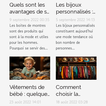
Quels sont les
Les bijoux
avantages de se
personnalisés :
procurer les
une mode en
9 septembre 2022 00:35
5 septembre 2022 14:13
différentes
expansion
Les boites de montres
Les bijoux personnalisés
sont des produits qui
constituent aujourd’hui
boites de
sont à la mode et utiles
une mode tendance où
montres à la
pour les hommes.
bon nombre de
mode ?
Pourquoi se servir des...
personnes...
Vêtements de
Comment
bébé : quelques
choisir la
conseils pour
meilleure
23 août 2022 14:01
18 août 2022 03:28