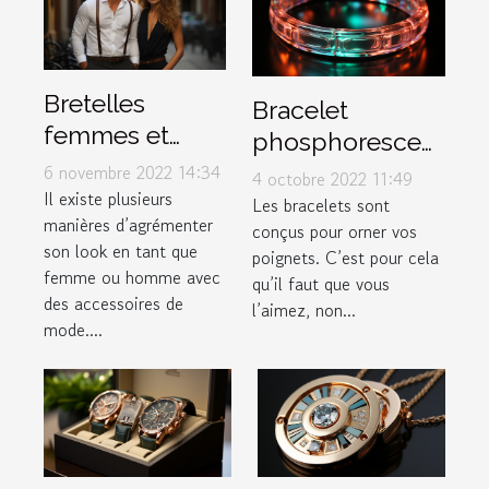
Bretelles
Bracelet
femmes et
phosphorescent
hommes :
: illuminez votre
6 novembre 2022 14:34
4 octobre 2022 11:49
comment les
Il existe plusieurs
poignet !
Les bracelets sont
manières d’agrémenter
porter ?
conçus pour orner vos
son look en tant que
poignets. C’est pour cela
femme ou homme avec
qu’il faut que vous
des accessoires de
l’aimez, non...
mode....