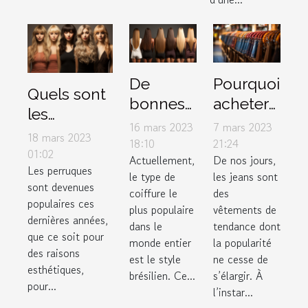
De
Pourquoi
Quels sont
bonnes
acheter
les
raisons
des
16 mars 2023
7 mars 2023
accessoires
18 mars 2023
d’utiliser
jeans
18:10
21:24
à mettre
01:02
Actuellement,
De nos jours,
le lissage
femme
Les perruques
sous une
le type de
les jeans sont
brésilien
auprès
sont devenues
perruque ?
coiffure le
des
d’un
populaires ces
plus populaire
vêtements de
dernières années,
grossiste
dans le
tendance dont
que ce soit pour
en
monde entier
la popularité
des raisons
est le style
ne cesse de
ligne ?
esthétiques,
brésilien. Ce...
s’élargir. À
pour...
l’instar...