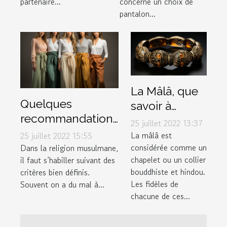
partenaire...
concerne un choix de
pantalon...
La Mâlâ, que
Quelques
savoir à
recommandations
propos de ce
25 juillet 2022 13:37
pour choisir un
bracelet
La mâlâ est
25 juillet 2022 15:55
bon pantalon
considérée comme un
Dans la religion musulmane,
spécial ?
chapelet ou un collier
il faut s’habiller suivant des
musulman
bouddhiste et hindou.
critères bien définis.
Les fidèles de
Souvent on a du mal à...
chacune de ces...