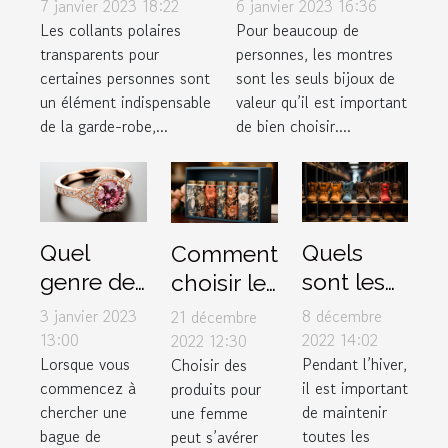
montre de luxe
polaires
6 janvier 2023 16:36
7 janvier 2023 18:22
?
transparents ?
Pour beaucoup de
Les collants polaires
personnes, les montres
transparents pour
sont les seuls bijoux de
certaines personnes sont
valeur qu’il est important
un élément indispensable
de bien choisir....
de la garde-robe,...
Quel
Quels
Comment
genre de
sont les
choisir le
bague de
critères
meilleur
3 janvier 2023
8 décembre
21 décembre
fiançailles
de choix
box pour
13:00
2022 14:02
2022 12:30
Lorsque vous
Pendant l’hiver,
Choisir des
faut-il
d’une
femme ?
commencez à
il est important
produits pour
offrir à sa
parfaite
chercher une
de maintenir
une femme
chérie ?
paire de
bague de
toutes les
peut s’avérer