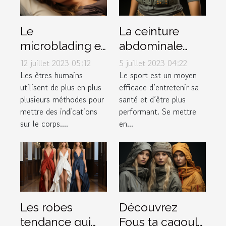
Le
La ceinture
microblading et
abdominale
tout ce qu’il faut
pulsée :
12 juillet 2023 05:12
5 juillet 2023 04:22
savoir à ce
pourquoi l'avoir
Les êtres humains
Le sport est un moyen
utilisent de plus en plus
efficace d’entretenir sa
propos
dans votre
plusieurs méthodes pour
santé et d’être plus
garde-robe ?
mettre des indications
performant. Se mettre
sur le corps....
en...
Les robes
Découvrez
tendance qui
Fous ta cagoule