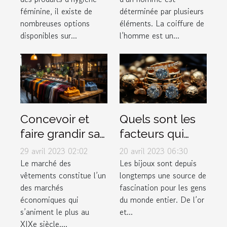
hygiéniques
de dégradé ?
féminine, il existe de
déterminée par plusieurs
disponibles sur
nombreuses options
éléments. La coiffure de
le marché pour
disponibles sur...
l’homme est un...
les femmes ?
Concevoir et
Quels sont les
faire grandir sa
facteurs qui
marque de
déterminent la
29 avril 2023 02:02
20 avril 2023 06:30
vêtement
valeur d'un
Le marché des
Les bijoux sont depuis
vêtements constitue l’un
longtemps une source de
bijou ?
des marchés
fascination pour les gens
économiques qui
du monde entier. De l’or
s’animent le plus au
et...
XIXe siècle....