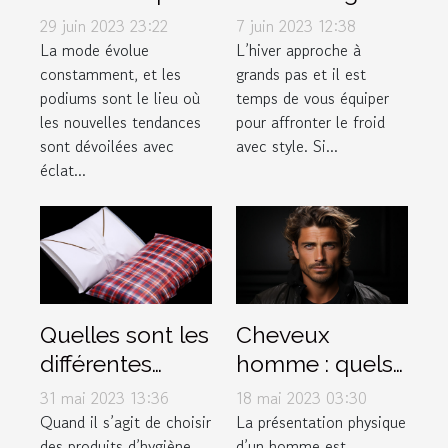
font fureur sur
: la boutique
29 juin 2023 23:22
7 juin 2023 12:38
les podiums de
incontournable
La mode évolue
L’hiver approche à
constamment, et les
grands pas et il est
la mode
pour vos
podiums sont le lieu où
temps de vous équiper
accessoires
les nouvelles tendances
pour affronter le froid
d'hiver
sont dévoilées avec
avec style. Si...
éclat...
Quelles sont les
Cheveux
différentes
homme : quels
options de
sont les
31 mai 2023 13:36
18 mai 2023 03:30
serviettes
différents types
Quand il s’agit de choisir
La présentation physique
des produits d’hygiène
d’un homme est