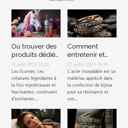
Où trouver des
Comment
produits dédiés
entretenir et
aux licornes ?
conserver vos
11 août 2023 13:25
27 juillet 2023 19:14
bijoux en acier
Les licornes, ces
L’acier inoxydable est un
créatures légendaires à
matériau apprécié dans
inoxydable
la fois mystérieuses et
la confection de bijoux
fascinantes, continuent
pour sa résistance et
d’enchanter...
son...