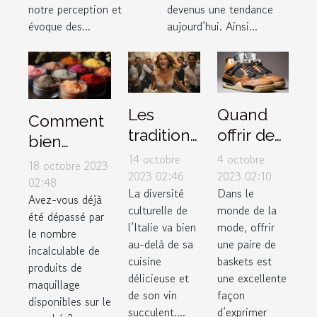
notre perception et
devenus une tendance
évoque des...
aujourd’hui. Ainsi...
Les
Quand
Comment
traditions
offrir des
bien
de
sneakers
14 octobre
4 octobre
choisir ses
18 octobre 2023
mariage
Air
2023 02:46
2023 02:10
produits
02:48
La diversité
Dans le
uniques
Jordan 4
Avez-vous déjà
de
culturelle de
monde de la
en Italie
Retro
été dépassé par
maquillage
l’Italie va bien
mode, offrir
le nombre
Thunder
selon son
au-delà de sa
une paire de
incalculable de
2023
cuisine
baskets est
type de
produits de
comme
délicieuse et
une excellente
peau ?
maquillage
de son vin
façon
cadeau
disponibles sur le
succulent....
d’exprimer