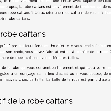
rs, le mode vestimentaire est une chose avec laquelle beauco
A ce propos, la robe caftans est un vêtement de tendance qui dém
leure robe caftans ? Où acheter une robe caftans de valeur ? Lis
votre robe caftans.
a robe caftans
précié par plusieurs femmes. En effet, elle vous rend spéciale e
r son choix, vous devez faire attention à la taille de la robe. 
ombre de robes caftans avec différentes tailles.
e de la robe qui vous convient parfaitement et qui est à votre ha
 grâce à un essayage sur le lieu d’achat ou si vous doutez, de
 mauvais choix de taille. La taille de la robe est primordiale a
if de la robe caftans