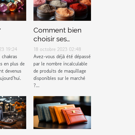
7
Comment bien
choisir ses
 bien
produits de
23 19:24
18 octobre 2023 02:48
r ?
maquillage selon
7 chakras
Avez-vous déjà été dépassé
s en plus de
par le nombre incalculable
son type de peau
ont devenus
de produits de maquillage
?
jourd’hui.
disponibles sur le marché
?...