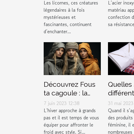
bijoux e
Les licornes, ces créatures
L’acier inox
légendaires à la fois
matériau app
inoxyda
mystérieuses et
confection d
fascinantes, continuent
sa résistance
d’enchanter...
Découvrez Fous
Quelles 
ta cagoule : la
différen
boutique
options
7 juin 2023 12:38
31 mai 2023
incontournable
serviett
L’hiver approche à grands
Quand il s’ag
pas et il est temps de vous
des produits
pour vos
hygiéni
équiper pour affronter le
féminine, il 
accessoires
disponib
froid avec style. Si...
nombreuses 