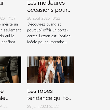
ur
Les meilleures
occasions pour
arfait
offrir un porte-
023 17:37
28 août 2023 13:22
magasin
cartes Lezran
 mérite un
Découvrez quand et
on seulement
pourquoi offrir un porte-
is qui le
cartes Lezran est l’option
 confiant
idéale pour surprendre...
re
Les robes
le
tendance qui font
pourquoi
fureur sur les
04:22
29 juin 2023 23:22