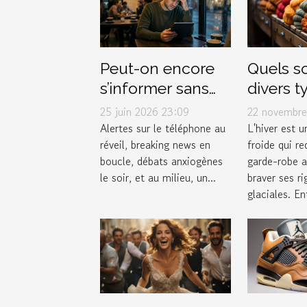
Quels so
Peut-on encore
divers t
s’informer sans
vêtemen
stresser ?
22 novembre
25 juin 2026 23:09
affronte
Enquête sur le
L'hiver est 
Alertes sur le téléphone au
froide qui re
réveil, breaking news en
efficac
lien actu-santé
garde-robe 
boucle, débats anxiogènes
l'hiver ?
braver ses ri
le soir, et au milieu, un...
glaciales. Ent