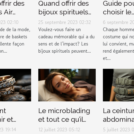
frir des
Quand offrir des
Guide po
 Air
bijoux spirituels
choisir le
4 Retro
pour maximiser
costume p
023 02:10
25 septembre 2023 02:32
6 septembre 2
r 2023
leur impact
dans un 
de de la mode,
Voulez-vous faire un
Chaque homme
ire de baskets
cadeau mémorable qui a du
costume qui n
cadeau
de luxe
llente façon
sens et de l’impact? Les
lui convient, ma
n...
bijoux spirituels peuvent...
rend également
et...
nt
Le microblading
La ceintu
ir et
et tout ce qu’il
abdomina
er vos
faut savoir à ce
pulsée : 
023 19:14
12 juillet 2023 05:12
5 juillet 2023 