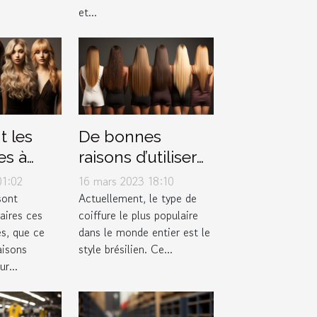
et...
t les
De bonnes
es à
raisons d’utiliser
us une
le lissage
01:02
16 mars 2023 18:10
?
brésilien
sont
Actuellement, le type de
aires ces
coiffure le plus populaire
s, que ce
dans le monde entier est le
aisons
style brésilien. Ce...
r...