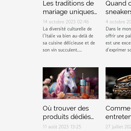
Les traditions de
Quand of
mariage uniques
sneakers
en Italie
Jordan 
14 octobre 2023 02:46
4 octobre 2
Thunde
La diversité culturelle de
Dans le mon
l’Italie va bien au-delà de
offrir une pa
comme 
sa cuisine délicieuse et de
est une exce
son vin succulent....
d’exprimer so
Où trouver des
Comme
produits dédiés
entreten
aux licornes ?
conserv
11 août 2023 13:25
27 juillet 2