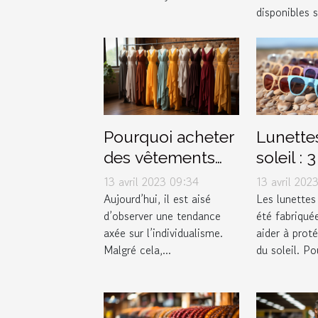
d'hiver
marché 
disponibles s
femmes
Pourquoi acheter
Lunette
des vêtements
soleil : 
dans une
pour fa
13 avril 2023 09:34
13 avril 202
boutique de
choix
Aujourd’hui, il est aisé
Les lunettes
d’observer une tendance
été fabriqué
couple ?
axée sur l’individualisme.
aider à prot
Malgré cela,...
du soleil. Pou