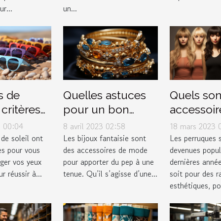
pour les
ur...
un...
 ?
s de
Quelles astuces
Quels son
3 critères
pour un bon
accessoir
ire de bon
choix de bijoux
mettre so
3 00:04
8 avril 2023 02:58
18 mars 2023 
fantaisie ?
perruque 
 de soleil ont
Les bijoux fantaisie sont
Les perruques 
es pour vous
des accessoires de mode
devenues popul
éger vos yeux
pour apporter du pep à une
dernières année
r réussir à...
tenue. Qu’il s’agisse d’une...
soit pour des r
esthétiques, pou