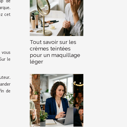
up de
arque.
ez cet
Tout savoir sur les
crèmes teintées
n vous
pour un maquillage
Sur le
léger
uteur.
mander
fin de