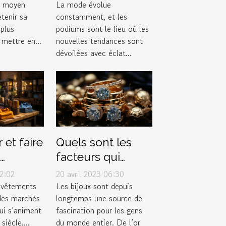
ns votre
podiums de la
n moyen
La mode évolue
etenir sa
constamment, et les
e ?
mode
 plus
podiums sont le lieu où les
mettre en...
nouvelles tendances sont
dévoilées avec éclat...
 et faire
Quels sont les
facteurs qui
e
déterminent la
02:02
20 avril 2023 06:30
valeur d'un bijou
 vêtements
Les bijoux sont depuis
 des marchés
longtemps une source de
?
i s’animent
fascination pour les gens
siècle....
du monde entier. De l’or