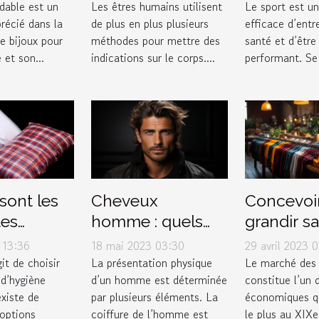
n acier
propos
l'avoir da
ydable est un
Les êtres humains utilisent
Le sport est u
récié dans la
de plus en plus plusieurs
efficace d’entr
ble
garde-rob
e bijoux pour
méthodes pour mettre des
santé et d’être
 et son...
indications sur le corps....
performant. Se 
sont les
Cheveux
Concevoir
tes
homme : quels
grandir sa
 de
sont les différents
marque d
 13:36
18 mai 2023 03:30
29 avril 2023 
es
types de dégradé
vêtement
it de choisir
La présentation physique
Le marché des
 d’hygiène
d’un homme est déterminée
constitue l’un
ques
?
existe de
par plusieurs éléments. La
économiques qu
les sur le
options
coiffure de l’homme est
le plus au XIXe 