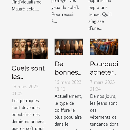
protéger vos
apporter du
l’individualisme.
yeux du soleil.
pep à une
Malgré cela,...
Pour réussir
tenue. Qu’il
à...
s’agisse
d’une...
De
Pourquoi
Quels sont
bonnes
acheter
les
raisons
des
16 mars 2023
7 mars 2023
accessoires
18 mars 2023
d’utiliser
jeans
18:10
21:24
à mettre
01:02
Actuellement,
De nos jours,
le lissage
femme
Les perruques
sous une
le type de
les jeans sont
brésilien
auprès
sont devenues
perruque ?
coiffure le
des
d’un
populaires ces
plus populaire
vêtements de
dernières années,
grossiste
dans le
tendance dont
que ce soit pour