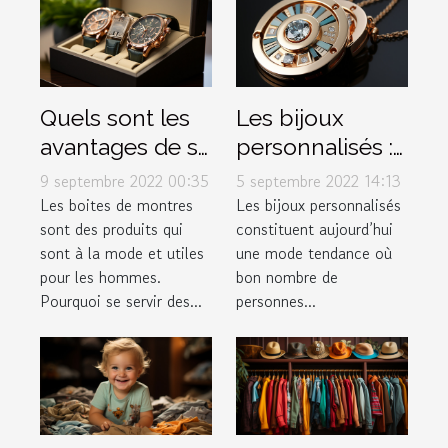
Quels sont les
Les bijoux
avantages de se
personnalisés :
procurer les
une mode en
9 septembre 2022 00:35
5 septembre 2022 14:13
différentes
expansion
Les boites de montres
Les bijoux personnalisés
sont des produits qui
constituent aujourd’hui
boites de
sont à la mode et utiles
une mode tendance où
montres à la
pour les hommes.
bon nombre de
mode ?
Pourquoi se servir des...
personnes...