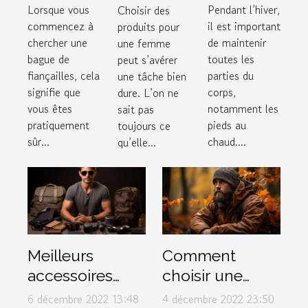
Lorsque vous
Pendant l’hiver,
Choisir des
faut-il
d’une
femme ?
commencez à
il est important
produits pour
offrir à sa
parfaite
chercher une
de maintenir
une femme
chérie ?
paire de
bague de
toutes les
peut s’avérer
bottes
fiançailles, cela
parties du
une tâche bien
pour
signifie que
corps,
dure. L’on ne
vous êtes
notamment les
sait pas
l’hiver ?
pratiquement
pieds au
toujours ce
sûr...
chaud....
qu’elle...
Meilleurs
Comment
accessoires
choisir une
pour hommes
veste de chasse
6 décembre 2022 13:48
4 décembre 2022 23:50