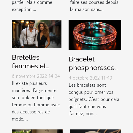
partie. Mais comme
faire ses courses depuis
inoxydable
exception,...
la maison sans...
Bretelles
Bracelet
femmes et
phosphorescent
hommes :
: illuminez votre
6 novembre 2022 14:34
4 octobre 2022 11:49
comment les
Il existe plusieurs
poignet !
Les bracelets sont
manières d’agrémenter
porter ?
conçus pour orner vos
son look en tant que
poignets. C’est pour cela
femme ou homme avec
qu’il faut que vous
des accessoires de
l’aimez, non...
mode....