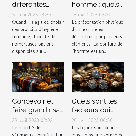
différentes
homme : quels
options de
sont les
31 mai 2023 13:36
18 mai 2023 03:30
serviettes
différents types
Quand il s’agit de choisir
La présentation physique
des produits d’hygiène
d’un homme est
hygiéniques
de dégradé ?
féminine, il existe de
déterminée par plusieurs
disponibles sur
nombreuses options
éléments. La coiffure de
le marché pour
disponibles sur...
l’homme est un...
les femmes ?
Concevoir et
Quels sont les
faire grandir sa
facteurs qui
marque de
déterminent la
29 avril 2023 02:02
20 avril 2023 06:30
vêtement
valeur d'un
Le marché des
Les bijoux sont depuis
vêtements constitue l’un
longtemps une source de