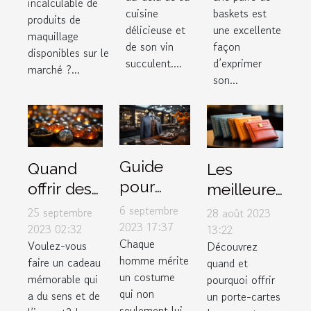
incalculable de
2023
cuisine
baskets est
type de
produits de
comme
délicieuse et
une excellente
peau ?
maquillage
de son vin
façon
cadeau
disponibles sur le
succulent....
d’exprimer
marché ?...
son...
Guide
Quand
Les
pour
offrir des
meilleures
choisir le
bijoux
occasions
6 septembre
25 septembre
28 août 2023
costume
2023 17:37
spirituels
pour offrir
2023 02:32
13:22
Chaque
parfait
Voulez-vous
Découvrez
pour
un porte-
homme mérite
faire un cadeau
quand et
dans un
maximiser
cartes
un costume
mémorable qui
pourquoi offrir
magasin
leur
Lezran
qui non
a du sens et de
un porte-cartes
de luxe
impact
seulement lui