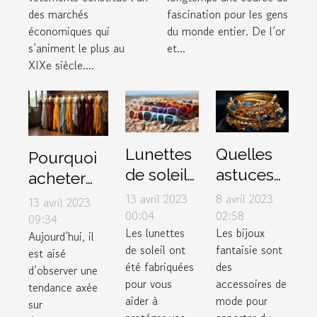
bijou ?
des marchés
fascination pour les gens
économiques qui
du monde entier. De l’or
s’animent le plus au
et...
XIXe siècle....
Lunettes
Quelles
Pourquoi
de soleil :
astuces
acheter
3 critères
pour un
des
13 avril 2023
8 avril 2023
13 avril 2023
pour
bon
00:04
02:58
vêtements
09:34
Les lunettes
Les bijoux
faire de
choix de
Aujourd’hui, il
dans une
de soleil ont
fantaisie sont
est aisé
bon
bijoux
boutique
été fabriquées
des
d’observer une
choix
fantaisie
de couple
pour vous
accessoires de
tendance axée
?
?
aider à
mode pour
sur