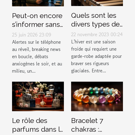
Quels sont les
Peut-on encore
divers types de
s’informer sans
vêtements pour
stresser ?
22 novembre 2023 00:24
25 juin 2026 23:09
affronter
Enquête sur le
L'hiver est une saison
Alertes sur le téléphone
froide qui requiert une
au réveil, breaking news
efficacement
lien actu-santé
garde-robe adaptée pour
en boucle, débats
l'hiver ?
braver ses rigueurs
anxiogènes le soir, et au
glaciales. Entre...
milieu, un...
Le rôle des
Bracelet 7
parfums dans la
chakras :