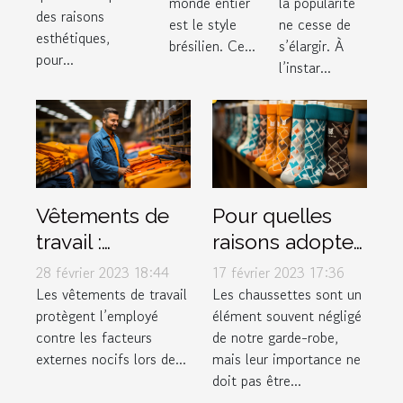
en
monde entier
la popularité
des raisons
est le style
ne cesse de
ligne ?
esthétiques,
brésilien. Ce...
s’élargir. À
pour...
l’instar...
Vêtements de
Pour quelles
travail :
raisons adopter
pourquoi est-ce
les Chaussettes
28 février 2023 18:44
17 février 2023 17:36
si important ?
Marchill Socks ?
Les vêtements de travail
Les chaussettes sont un
protègent l’employé
élément souvent négligé
contre les facteurs
de notre garde-robe,
externes nocifs lors de...
mais leur importance ne
doit pas être...