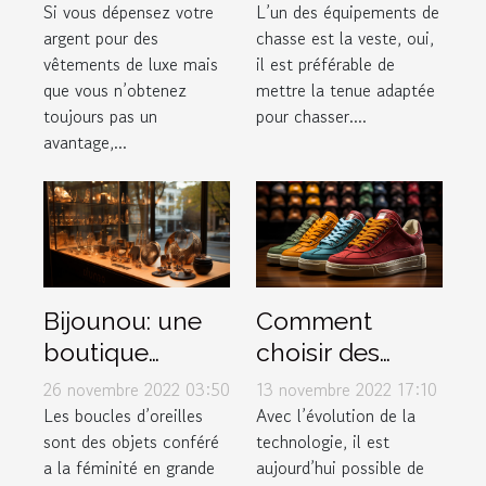
?
Si vous dépensez votre
L’un des équipements de
argent pour des
chasse est la veste, oui,
vêtements de luxe mais
il est préférable de
que vous n’obtenez
mettre la tenue adaptée
toujours pas un
pour chasser....
avantage,...
Bijounou: une
Comment
boutique
choisir des
ouverte pour
baskets dans
26 novembre 2022 03:50
13 novembre 2022 17:10
les boucles
une boutique
Les boucles d’oreilles
Avec l’évolution de la
sont des objets conféré
technologie, il est
d'oreilles en
en ligne ?
a la féminité en grande
aujourd’hui possible de
acier