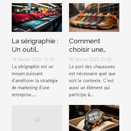
La sérigraphie :
Comment
Un outil
choisir une
marketing à ne
chaussure ?
14 février 2023 13:16
10 février 2023 21:28
pas négliger
La sérigraphie est un
Le port des chaussures
moyen puissant
est nécessaire quel que
d’améliorer la stratégie
soit le contexte. C’est
de marketing d’une
aussi un élément qui
entreprise....
participe à...