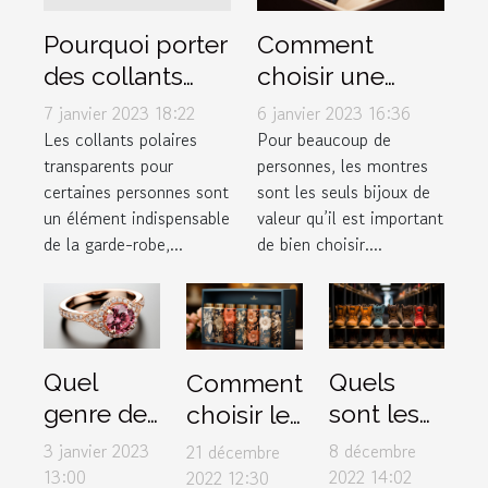
Comment
Pourquoi porter
choisir une
des collants
montre de luxe
polaires
6 janvier 2023 16:36
7 janvier 2023 18:22
?
transparents ?
Pour beaucoup de
Les collants polaires
personnes, les montres
transparents pour
sont les seuls bijoux de
certaines personnes sont
valeur qu’il est important
un élément indispensable
de bien choisir....
de la garde-robe,...
Quel
Quels
Comment
genre de
sont les
choisir le
bague de
critères
meilleur
3 janvier 2023
8 décembre
21 décembre
fiançailles
de choix
box pour
13:00
2022 14:02
2022 12:30