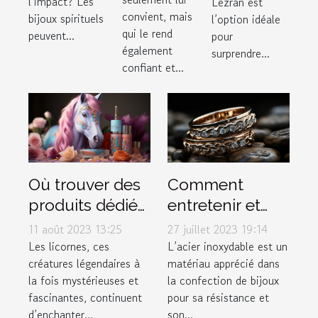
l’impact? Les
Lezran est
convient, mais
bijoux spirituels
l’option idéale
qui le rend
peuvent...
pour
également
surprendre...
confiant et...
Où trouver des
Comment
produits dédiés
entretenir et
aux licornes ?
conserver vos
11 août 2023 13:25
27 juillet 2023 19:14
bijoux en acier
Les licornes, ces
L’acier inoxydable est un
créatures légendaires à
matériau apprécié dans
inoxydable
la fois mystérieuses et
la confection de bijoux
fascinantes, continuent
pour sa résistance et
d’enchanter...
son...