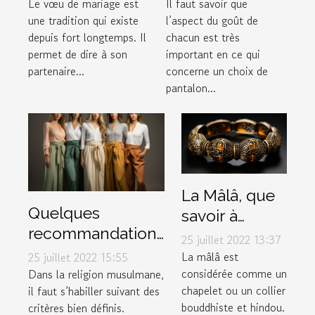
facilement ses
musulman
Le vœu de mariage est
Il faut savoir que
une tradition qui existe
l’aspect du goût de
vœux de
depuis fort longtemps. Il
chacun est très
mariage
permet de dire à son
important en ce qui
partenaire...
concerne un choix de
pantalon...
La Mâlâ, que
Quelques
savoir à
recommandations
propos de ce
25 juillet 2022 13:37
pour choisir un
bracelet
La mâlâ est
25 juillet 2022 15:55
bon pantalon
considérée comme un
Dans la religion musulmane,
spécial ?
chapelet ou un collier
il faut s’habiller suivant des
musulman
bouddhiste et hindou.
critères bien définis.