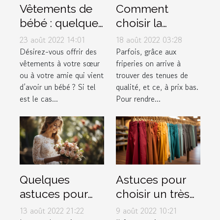
Vêtements de
Comment
bébé : quelques
choisir la
conseils pour
meilleure
23 août 2022 14:01
18 août 2022 03:28
faire de bon
friperie en ligne
Désirez-vous offrir des
Parfois, grâce aux
vêtements à votre sœur
friperies on arrive à
choix
?
ou à votre amie qui vient
trouver des tenues de
d’avoir un bébé ? Si tel
qualité, et ce, à prix bas.
est le cas...
Pour rendre...
Quelques
Astuces pour
astuces pour
choisir un très
rédiger
bon pantalon
13 août 2022 21:22
9 août 2022 10:21