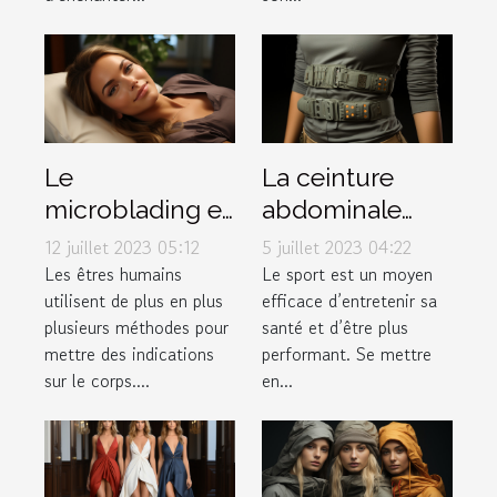
Le
La ceinture
microblading et
abdominale
tout ce qu’il faut
pulsée :
12 juillet 2023 05:12
5 juillet 2023 04:22
savoir à ce
pourquoi l'avoir
Les êtres humains
Le sport est un moyen
utilisent de plus en plus
efficace d’entretenir sa
propos
dans votre
plusieurs méthodes pour
santé et d’être plus
garde-robe ?
mettre des indications
performant. Se mettre
sur le corps....
en...