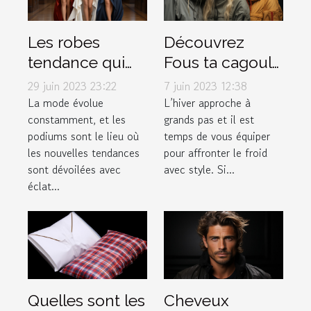
Les robes
Découvrez
tendance qui
Fous ta cagoule
font fureur sur
: la boutique
29 juin 2023 23:22
7 juin 2023 12:38
les podiums de
incontournable
La mode évolue
L’hiver approche à
constamment, et les
grands pas et il est
la mode
pour vos
podiums sont le lieu où
temps de vous équiper
accessoires
les nouvelles tendances
pour affronter le froid
d'hiver
sont dévoilées avec
avec style. Si...
éclat...
Quelles sont les
Cheveux