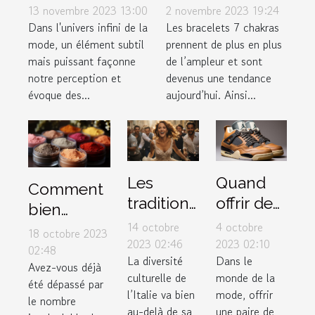
mode et le style
Comment bien
13 novembre 2023 13:00
2 novembre 2023 19:24
personnel
l’entretenir ?
Dans l'univers infini de la
Les bracelets 7 chakras
mode, un élément subtil
prennent de plus en plus
mais puissant façonne
de l’ampleur et sont
notre perception et
devenus une tendance
évoque des...
aujourd’hui. Ainsi...
Les
Quand
Comment
traditions
offrir des
bien
de
sneakers
14 octobre
4 octobre
choisir ses
18 octobre 2023
mariage
Air
2023 02:46
2023 02:10
produits
02:48
La diversité
Dans le
uniques
Jordan 4
Avez-vous déjà
de
culturelle de
monde de la
en Italie
Retro
été dépassé par
maquillage
l’Italie va bien
mode, offrir
le nombre
Thunder
selon son
au-delà de sa
une paire de